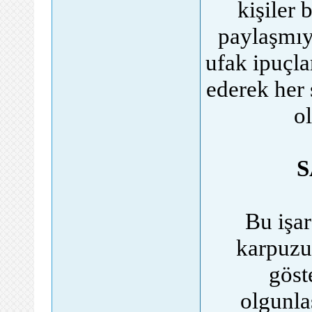
kişiler
paylaşmıy
ufak ipuçla
ederek her 
ol
S
Bu işar
karpuzu
göst
olgunla