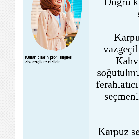
Doğru ka
Karpu
vazgeçil
Kullanıcıların profil bilgileri
Kahva
ziyaretçilere gizlidir.
soğutulmu
ferahlatıc
seçmeni
Karpuz se