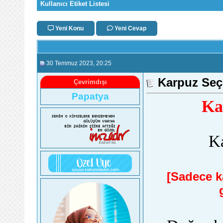
Kullanıcı Etiket Listesi
Yeni Konu
Yeni Cevap
30 Temmuz 2023
, 20:25
Karpuz Seç
Çevrimdışı
Papatya
Ka
K
[Sadece ka