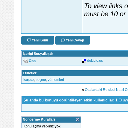
To view links 
must be 10 or 
Yeni Konu
Yeni Cevap
İçeriği Sosyalleştir
Digg
del.icio.us
Etiketler
karpuz
,
seçme
,
yöntemleri
«
Odalardaki Rutubet Nasıl Ö
Şu anda bu konuyu görüntüleyen etkin kullanıcılar: 1
(0 üy
Gönderme Kuralları
Konu açma yetkiniz
yok