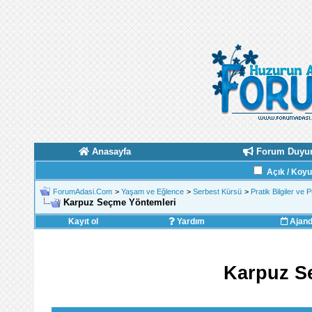
Anasayfa
Forum Duyur
Açık / Koy
ForumAdasi.Com
>
Yaşam ve Eğlence
>
Serbest Kürsü
>
Pratik Bilgiler ve 
Karpuz Seçme Yöntemleri
Kayıt ol
Yardım
Ajan
Karpuz S