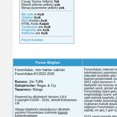
Cevap Yazma Yetkiniz
Yok
Eklenti ekleme yetkiniz
yok
Mesaj düzenleme yetkiniz
yok
BB code
is
Açık
Smileler
Açık
[IMG]
Kodları
Açık
HTML-Kodu
Kapalı
Trackbacks
are
Açık
Pingbacks
are
Açık
Refbacks
are
Açık
Forum Kuralları
Forum Bilgileri
ForumAdası, tüm hakları saklıdır.
ForumAdası; internet or
tutulmaksızın yayımlana
ForumAdası®©2022-2026
interaktif sözlükler gi
faaliyet göstermekte ola
Kurucu:
Jön TüRk
5651 sayılı kanunun 5. 
Geliştiriciler:
Regex & Cry
faaliyetin söz konusu 
yapılan yazılı, görsel 
Tasarımcı:
Mango
ForumAdası üyesi gerçek
öngörüldüğü üzere; yer 
Powered by vBulletin® Version 3.8.6
saklı kalmak kaydıyla,
Copyright ©2000 - 2026, Jelsoft Enterprises
olarak imkân bulunduğu
Ltd.
Açıklanan hukuki dayan
sağlayıcı ForumAdası y
Altyapı bilgilerini okuduğunuz vBulletin
yapılıp, en geç 2 gün iç
yazılımı ForumAdası üzerinde
lisanslı
kullanılmaktadır.
5101 sayılı yasayla deg