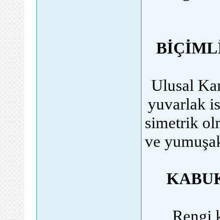
BİÇİML
Ulusal Kar
yuvarlak is
simetrik ol
ve yumuşak 
KABUK
Rengi 