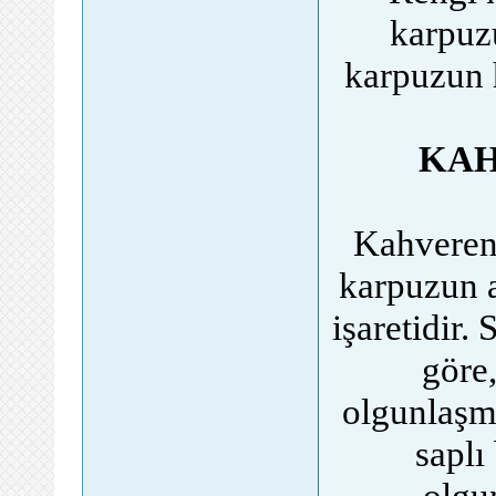
karpuzu
karpuzun 
KAH
Kahvereng
karpuzun a
işaretidir.
göre
olgunlaşma
saplı
olgu