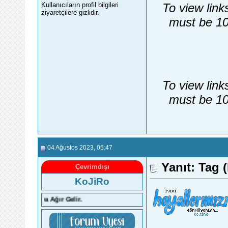
To view link
Kullanıcıların profil bilgileri
ziyaretçilere gizlidir.
must be 10
To view link
must be 10
04 Ağustos 2023
, 05:47
Yanıt: Tag (
Çevrimdışı
KoJiRo
aya Ağır Gelir.