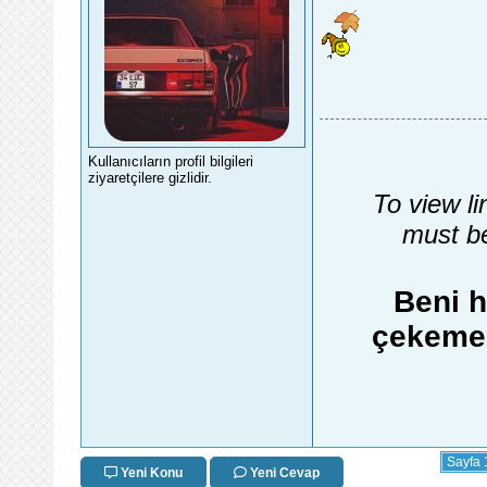
Kullanıcıların profil bilgileri
ziyaretçilere gizlidir.
To view li
must be
Beni h
çekemez
Sayfa 
Yeni Konu
Yeni Cevap