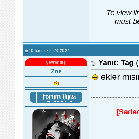
To view li
must be
10 Temmuz 2023
, 20:24
Yanıt: Tag (
Çevrimdışı
Zoe
ekler misi
[Sadec