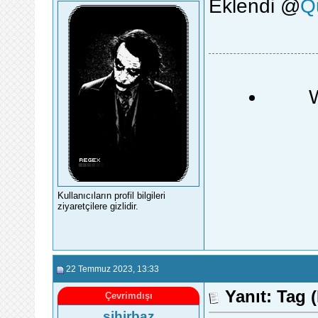
Eklendi @
Q
Kullanıcıların profil bilgileri
ziyaretçilere gizlidir.
22 Temmuz 2023
, 13:33
Yanıt: Tag (
Çevrimdışı
sihirbaz