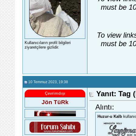
must be 10
To view link
must be 10
Kullanıcıların profil bilgileri
ziyaretçilere gizlidir.
10 Temmuz 2023
, 19:38
Yanıt: Tag (
Çevrimdışı
Jön TüRk
Alıntı:
Huzur-u Kalb
kullanı