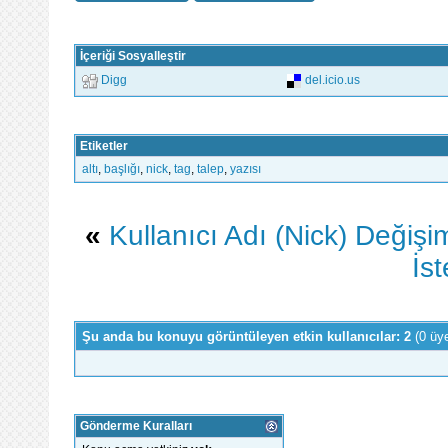
İçeriği Sosyalleştir
Digg
del.icio.us
Etiketler
altı
,
başlığı
,
nick
,
tag
,
talep
,
yazısı
«
Kullanıcı Adı (Nick) Değişim
İst
Şu anda bu konuyu görüntüleyen etkin kullanıcılar: 2
(0 üy
Gönderme Kuralları