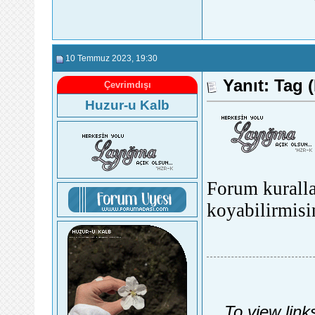
10 Temmuz 2023
, 19:30
Yanıt: Tag (
Çevrimdışı
Huzur-u Kalb
Forum kuralla
koyabilirmisi
To view link