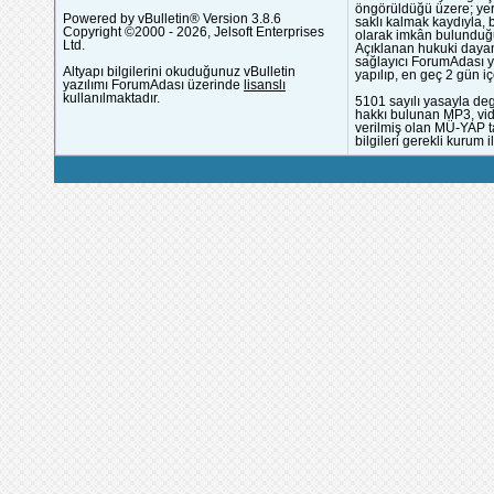
öngörüldüğü üzere; yer 
Powered by vBulletin® Version 3.8.6
saklı kalmak kaydıyla,
Copyright ©2000 - 2026, Jelsoft Enterprises
olarak imkân bulunduğu
Ltd.
Açıklanan hukuki dayan
sağlayıcı ForumAdası y
Altyapı bilgilerini okuduğunuz vBulletin
yapılıp, en geç 2 gün iç
yazılımı ForumAdası üzerinde
lisanslı
kullanılmaktadır.
5101 sayılı yasayla deg
hakkı bulunan MP3, vide
verilmiş olan MÜ-YAP ta
bilgileri gerekli kurum i