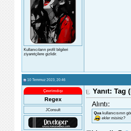
Kullanıcıların profil bilgileri
ziyaretçilere gizlidir.
10 Temmuz 2023
, 20:46
Yanıt: Tag (
Çevrimdışı
Regex
Alıntı:
JConsult
Qua
kullanıcısının gö
ekler misiniz?