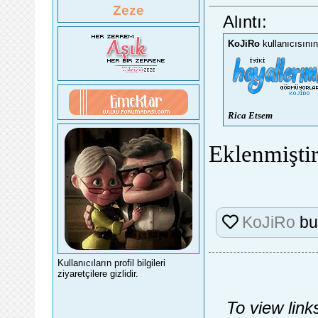
Zeze
Alıntı:
KoJiRo
kullanıcısını
Rica Etsem
Eklenmiştir
KoJiRo
bu
Kullanıcıların profil bilgileri
ziyaretçilere gizlidir.
To view link