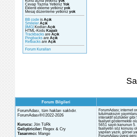
Konu açma yetkiniz
yok
Cevap Yazma Yetkiniz
Yok
Eklenti ekleme yetkiniz
yok
Mesaj düzenleme yetkiniz
yok
BB code
is
Açık
Smileler
Açık
[IMG]
Kodları
Açık
HTML-Kodu
Kapalı
Trackbacks
are
Açık
Pingbacks
are
Açık
Refbacks
are
Açık
Forum Kuralları
Sa
Forum Bilgileri
ForumAdası, tüm hakları saklıdır.
ForumAdası; internet or
tutulmaksızın yayımlana
ForumAdası®©2022-2026
interaktif sözlükler gi
faaliyet göstermekte ola
Kurucu:
Jön TüRk
5651 sayılı kanunun 5. 
Geliştiriciler:
Regex & Cry
faaliyetin söz konusu 
yapılan yazılı, görsel 
Tasarımcı:
Mango
ForumAdası üyesi gerçek