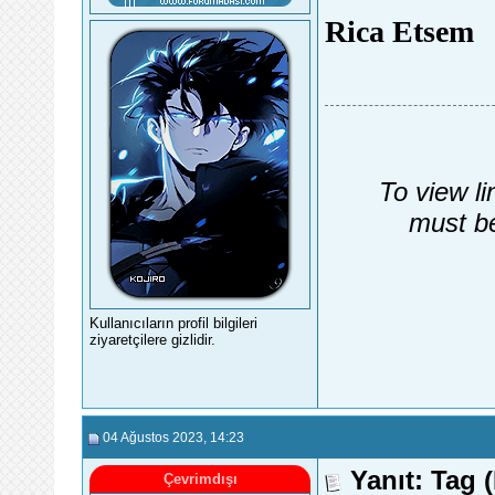
Rica Etsem
To view li
must be
Kullanıcıların profil bilgileri
ziyaretçilere gizlidir.
04 Ağustos 2023
, 14:23
Yanıt: Tag (
Çevrimdışı