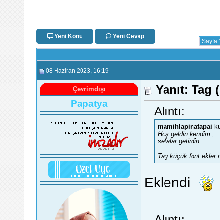
Yeni Konu
Yeni Cevap
Sayfa 
08 Haziran 2023
, 16:19
Yanıt: Tag (
Çevrimdışı
Papatya
Alıntı:
mamihlapinatapai
ku
Hoş geldin kendim ,
sefalar getirdin...
Tag küçük font ekler 
Eklendi
Alıntı: