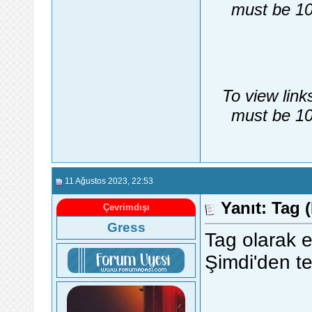
must be 10
To view link
must be 10
11 Ağustos 2023
, 22:53
Yanıt: Tag (
Çevrimdışı
Gress
Tag olarak 
Şimdi'den te