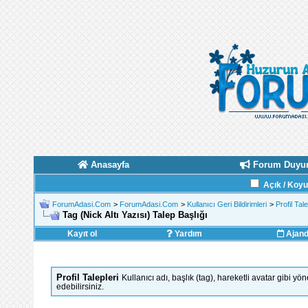
Anasayfa
Forum Duyur
Açık / Koy
ForumAdasi.Com
>
ForumAdasi.Com
>
Kullanıcı Geri Bildirimleri
>
Profil Tale
Tag (Nick Altı Yazısı) Talep Başlığı
Kayıt ol
Yardım
Ajan
Profil Talepleri
Kullanıcı adı, başlık (tag), hareketli avatar gibi yön
edebilirsiniz.