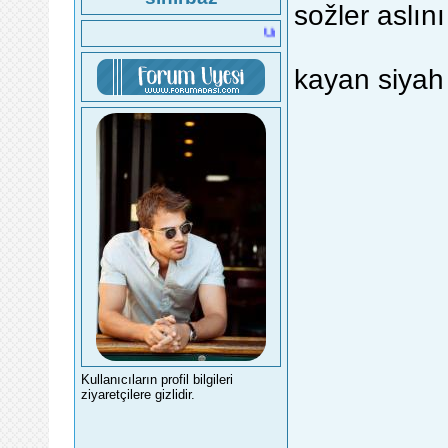
sožler aslını
Unutmak mı kolay, affetmek mi kolay?
kayan siyah
Kullanıcıların profil bilgileri
ziyaretçilere gizlidir.