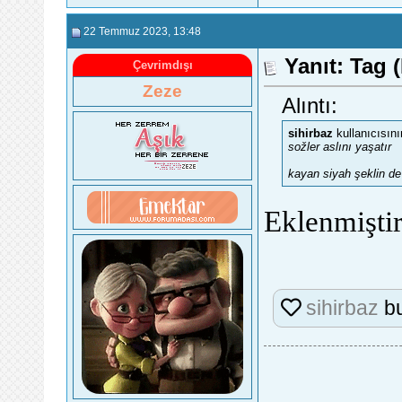
22 Temmuz 2023
, 13:48
Yanıt: Tag (
Çevrimdışı
Zeze
Alıntı:
sihirbaz
kullanıcısını
sožler aslını yaşatır
kayan siyah şeklin d
Eklenmiştir
sihirbaz
bu