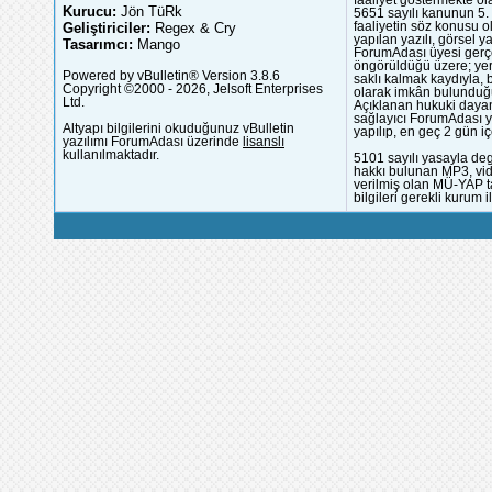
Kurucu:
Jön TüRk
5651 sayılı kanunun 5. 
Geliştiriciler:
Regex & Cry
faaliyetin söz konusu 
yapılan yazılı, görsel 
Tasarımcı:
Mango
ForumAdası üyesi gerçek
öngörüldüğü üzere; yer 
Powered by vBulletin® Version 3.8.6
saklı kalmak kaydıyla,
Copyright ©2000 - 2026, Jelsoft Enterprises
olarak imkân bulunduğu
Ltd.
Açıklanan hukuki dayan
sağlayıcı ForumAdası y
Altyapı bilgilerini okuduğunuz vBulletin
yapılıp, en geç 2 gün iç
yazılımı ForumAdası üzerinde
lisanslı
kullanılmaktadır.
5101 sayılı yasayla deg
hakkı bulunan MP3, vide
verilmiş olan MÜ-YAP ta
bilgileri gerekli kurum i