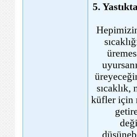
5. Yastıkt
Hepimizin 
sıcaklığ
üremesi
uyursanı
üreyeceği
sıcaklık, 
küfler içi
getir
deği
düşünebi