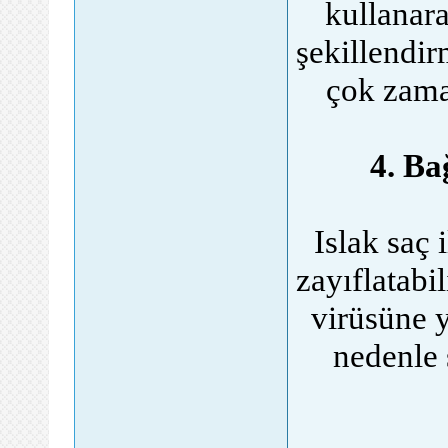
kullanara
şekillendir
çok zama
4. Ba
Islak saç 
zayıflatabi
virüsüne y
nedenle