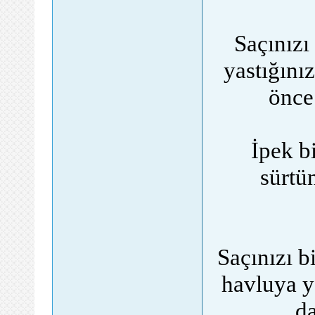
Saçınızı
yastığını
önce
İpek bi
sürtü
Saçınızı b
havluya y
da