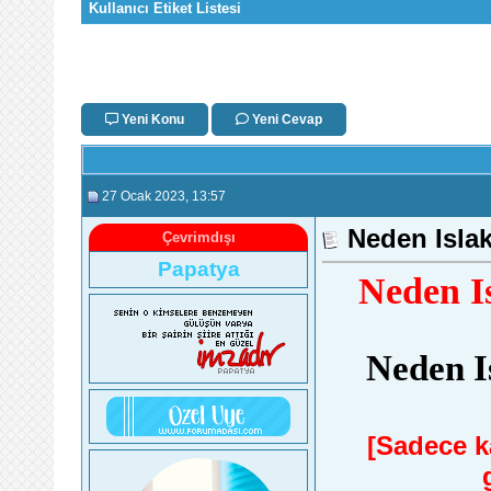
Kullanıcı Etiket Listesi
Yeni Konu
Yeni Cevap
27 Ocak 2023
, 13:57
Neden Isla
Çevrimdışı
Papatya
Neden I
Neden I
[Sadece ka