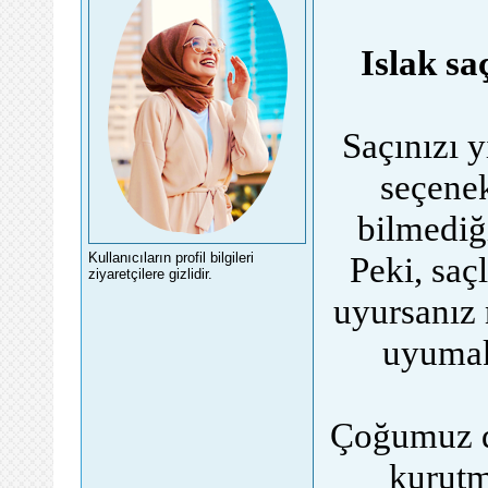
Islak sa
Saçınızı 
seçene
bilmediğ
Kullanıcıların profil bilgileri
Peki, saç
ziyaretçilere gizlidir.
uyursanız 
uyumak
Çoğumuz du
kurutm