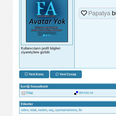
Papatya
b
Kullanıcıların profil bilgileri
ziyaretçilere gizlidir.
Yeni Konu
Yeni Cevap
İçeriği Sosyalleştir
Digg
del.icio.us
Etiketler
eden
,
islak
,
neden
,
saç
,
uyumamalısınız
,
İle