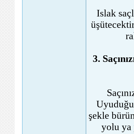
Islak saç
üşütecekti
ra
3. Saçınız
Saçını
Uyuduğunu
şekle bürün
yolu ya 