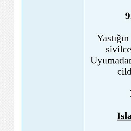
9
Yastığın
sivilc
Uyumadan 
cil
Isl