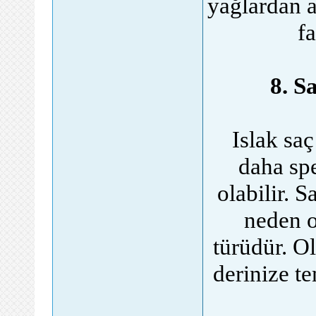
yağlardan a
f
8. S
Islak sa
daha spe
olabilir. 
neden o
türüdür. O
derinize t