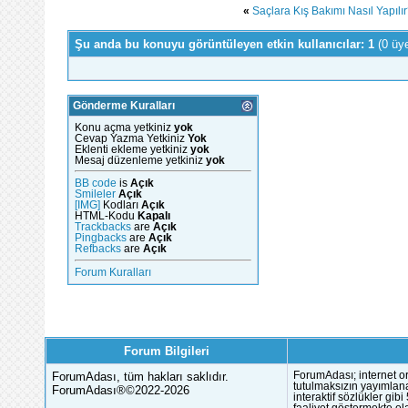
«
Saçlara Kış Bakımı Nasıl Yapılı
Şu anda bu konuyu görüntüleyen etkin kullanıcılar: 1
(0 üy
Gönderme Kuralları
Konu açma yetkiniz
yok
Cevap Yazma Yetkiniz
Yok
Eklenti ekleme yetkiniz
yok
Mesaj düzenleme yetkiniz
yok
BB code
is
Açık
Smileler
Açık
[IMG]
Kodları
Açık
HTML-Kodu
Kapalı
Trackbacks
are
Açık
Pingbacks
are
Açık
Refbacks
are
Açık
Forum Kuralları
Forum Bilgileri
ForumAdası, tüm hakları saklıdır.
ForumAdası; internet or
tutulmaksızın yayımlana
ForumAdası®©2022-2026
interaktif sözlükler gi
faaliyet göstermekte ola