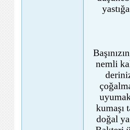
yastığa
Başınızın
nemli kal
derini
çoğalma
uyumak, 
kumaşı t
doğal yağ
Bakteri 