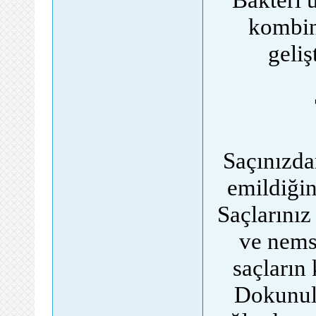
kombin
geliş
Saçınızda
emildiğin
Saçlarını
ve nems
saçların 
Dokunul