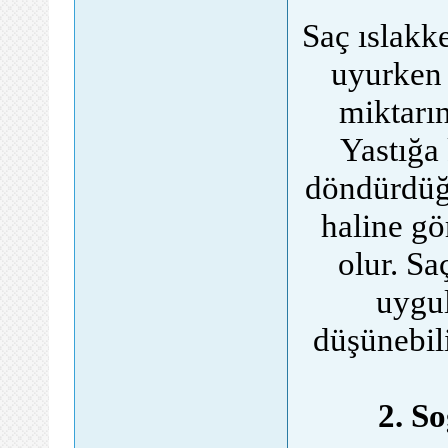
Saç ıslakk
uyurken 
miktarı
Yastığa
döndürdüğ
haline gö
olur. Sa
uygu
düşünebili
2. S