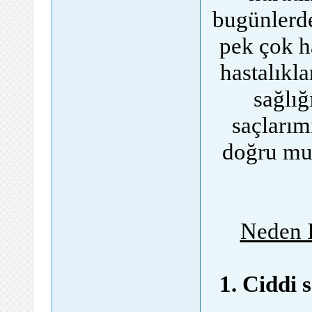
bugünlerd
pek çok h
hastalıkl
sağlığ
saçları
doğru mu?
Neden I
1. Ciddi 