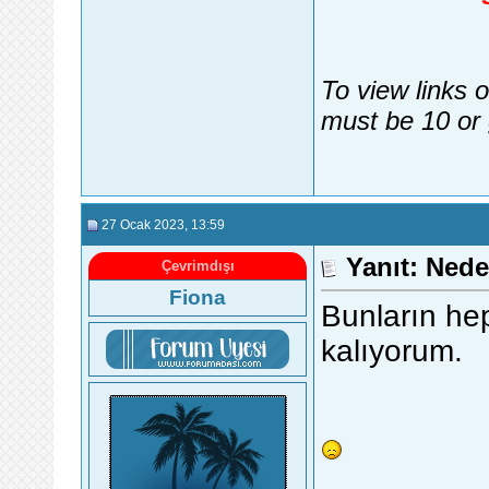
To view links 
must be 10 or 
27 Ocak 2023
, 13:59
Yanıt: Nede
Çevrimdışı
Fiona
Bunların he
kalıyorum.