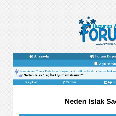
Anasayfa
Forum Duyur
Açık / Koy
ForumAdasi.Com
>
Kadınların Dünyası
>
Güzellik ve Moda
>
Saç ve Makyaj
Neden Islak Saç İle Uyumamalısınız?
Kayıt ol
Yardım
Ajan
Neden Islak Sa