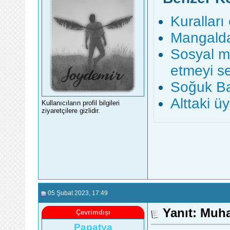
Kuralları
Mangalda
Sosyal m
etmeyi s
Soğuk Ba
Alttaki 
Kullanıcıların profil bilgileri
ziyaretçilere gizlidir.
05 Şubat 2023
, 17:49
Yanıt: Muh
Çevrimdışı
Papatya