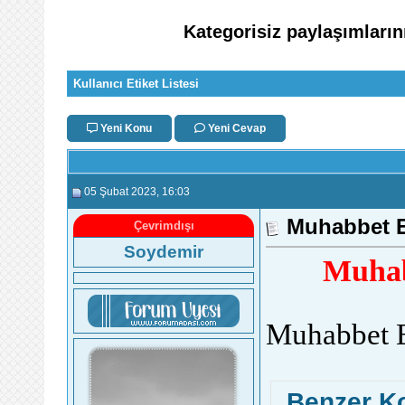
Kategorisiz paylaşımlarını
Kullanıcı Etiket Listesi
Yeni Konu
Yeni Cevap
05 Şubat 2023
, 16:03
Muhabbet E
Çevrimdışı
Soydemir
Muhab
Muhabbet E
Benzer K