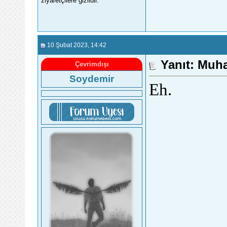
ziyaretçilere gizlidir.
10 Şubat 2023
, 14:42
Yanıt: Muh
Çevrimdışı
Soydemir
Eh.