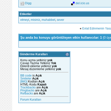
Digg
del.icio.us
Etiketler
etmeyi
,
misiniz
,
muhabbet
,
sever
«
Evlat Edinmenin Yasal
Şu anda bu konuyu görüntüleyen etkin kullanıcılar: 1
(0 üy
Gönderme Kuralları
Konu açma yetkiniz
yok
Cevap Yazma Yetkiniz
Yok
Eklenti ekleme yetkiniz
yok
Mesaj düzenleme yetkiniz
yok
BB code
is
Açık
Smileler
Açık
[IMG]
Kodları
Açık
HTML-Kodu
Kapalı
Trackbacks
are
Açık
Pingbacks
are
Açık
Refbacks
are
Açık
Forum Kuralları