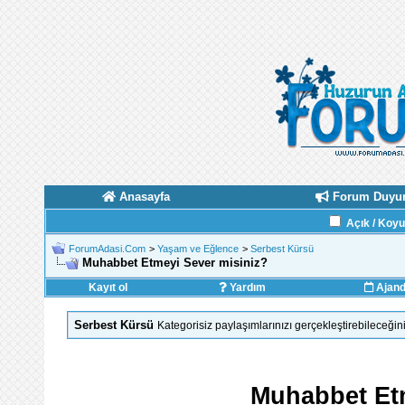
Anasayfa
Forum Duyur
Açık / Koy
ForumAdasi.Com
>
Yaşam ve Eğlence
>
Serbest Kürsü
Muhabbet Etmeyi Sever misiniz?
Kayıt ol
Yardım
Ajan
Serbest Kürsü
Kategorisiz paylaşımlarınızı gerçekleştirebileceğini
Muhabbet Etm