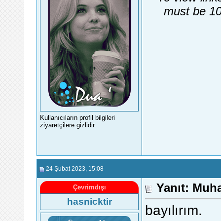
must be 10
Kullanıcıların profil bilgileri
ziyaretçilere gizlidir.
24 Şubat 2023
, 15:08
Yanıt: Muh
Çevrimdışı
hasnicktir
bayılırım.