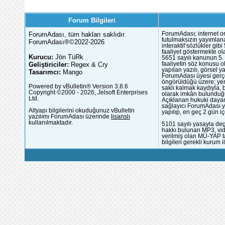
Forum Bilgileri
ForumAdası, tüm hakları saklıdır.
ForumAdası; internet or
tutulmaksızın yayımlana
ForumAdası®©2022-2026
interaktif sözlükler gi
faaliyet göstermekte ola
Kurucu:
Jön TüRk
5651 sayılı kanunun 5. 
Geliştiriciler:
Regex & Cry
faaliyetin söz konusu 
yapılan yazılı, görsel 
Tasarımcı:
Mango
ForumAdası üyesi gerçek
öngörüldüğü üzere; yer 
Powered by vBulletin® Version 3.8.6
saklı kalmak kaydıyla,
Copyright ©2000 - 2026, Jelsoft Enterprises
olarak imkân bulunduğu
Ltd.
Açıklanan hukuki dayan
sağlayıcı ForumAdası y
Altyapı bilgilerini okuduğunuz vBulletin
yapılıp, en geç 2 gün iç
yazılımı ForumAdası üzerinde
lisanslı
kullanılmaktadır.
5101 sayılı yasayla deg
hakkı bulunan MP3, vide
verilmiş olan MÜ-YAP ta
bilgileri gerekli kurum i