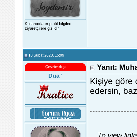
Kullanıcıların profil bilgileri
ziyaretçilere gizlidir.
10 Şubat 2023
, 15:09
Yanıt: Muh
Çevrimdışı
Dua '
Kişiye göre 
edersin, ba
To view link