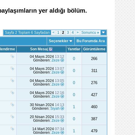
paylaşımların yer aldığı bölüm.
Sayfa 2 Toplam 6 Sayfadan
<
1
2
3
4
>
Sonuncu
»
Seçenekler
Bu Forumda Ara
lendirme
Son Mesaj
Yanıtlar
Görüntüleme
04 Mayıs 2024
13:12
0
266
Gönderen:
Zeze
04 Mayıs 2024
13:07
0
311
Gönderen:
Zeze
04 Mayıs 2024
13:05
0
276
Gönderen:
Zeze
04 Mayıs 2024
12:16
0
427
Gönderen:
Zeze
30 Nisan 2024
14:13
1
460
Gönderen:
Siyah
20 Nisan 2024
15:33
0
387
Gönderen:
Zeze
14 Mart 2024
07:34
1
479
Gönderen:
Zeze