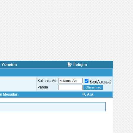
Yönetim
İletişim
Kullanıcı Adı
Beni Anımsa?
Parola
 Mesajları
Ara