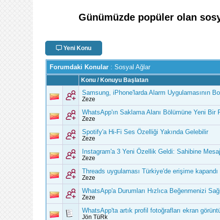
Günümüzde popüler olan sosyal 
Yeni Konu
Forumdaki Konular
: Sosyal Ağlar
Konu
/
Konuyu Başlatan
Samsung, iPhone'larda Alarm Uygulamasının Boz
Zeze
WhatsApp'ın Saklama Alanı Bölümüne Yeni Bir Fi
Zeze
Spotify'a Hi-Fi Ses Özelliği Yakında Gelebilir
Zeze
Instagram'a 3 Yeni Özellik Geldi: Sahibine Me
Zeze
Threads uygulaması Türkiye'de erişime kapandı
Zeze
WhatsApp'a Durumları Hızlıca Beğenmenizi Sağl
Zeze
WhatsApp'ta artık profil fotoğrafları ekran görü
Jön TüRk