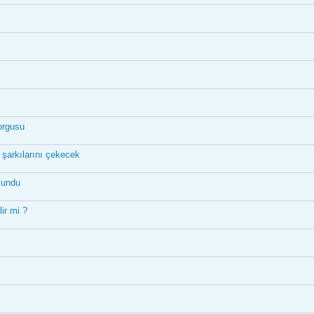
orgusu
şarkılarını çekecek
sundu
ir mi ?