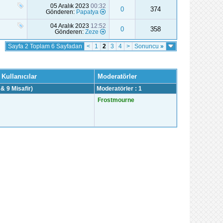
05 Aralık 2023
00:32
0
374
Gönderen:
Papatya
04 Aralık 2023
12:52
0
358
Gönderen:
Zeze
Sayfa 2 Toplam 6 Sayfadan
<
1
2
3
4
>
Sonuncu
»
 Kullanıcılar
Moderatörler
 & 9 Misafir)
Moderatörler : 1
Frostmourne