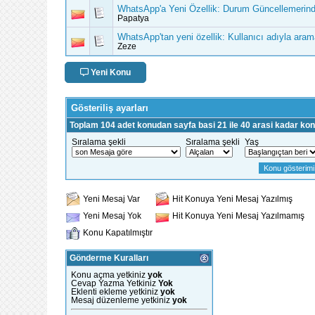
WhatsApp'a Yeni Özellik: Durum Güncellemerin
Papatya
WhatsApp'tan yeni özellik: Kullanıcı adıyla aram
Zeze
Yeni Konu
Gösteriliş ayarları
Toplam 104 adet konudan sayfa basi 21 ile 40 arasi kadar kon
Sıralama şekli
Sıralama şekli
Yaş
Yeni Mesaj Var
Hit Konuya Yeni Mesaj Yazılmış
Yeni Mesaj Yok
Hit Konuya Yeni Mesaj Yazılmamış
Konu Kapatılmıştır
Gönderme Kuralları
Konu açma yetkiniz
yok
Cevap Yazma Yetkiniz
Yok
Eklenti ekleme yetkiniz
yok
Mesaj düzenleme yetkiniz
yok