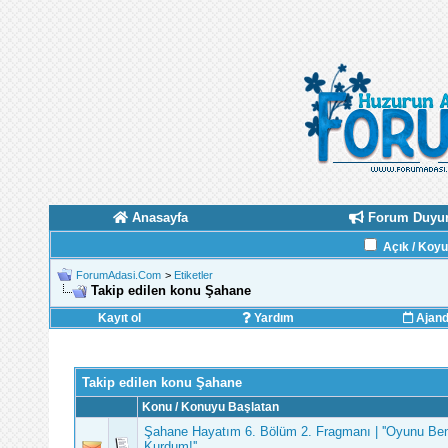
Anasayfa
Forum Duyur
Açık / Koy
ForumAdasi.Com
>
Etiketler
Takip edilen konu Şahane
Kayıt ol
Yardım
Ajan
Takip edilen konu Şahane
Konu / Konuyu Başlatan
Şahane Hayatım 6. Bölüm 2. Fragmanı | ''Oyunu Be
Kurdum!''