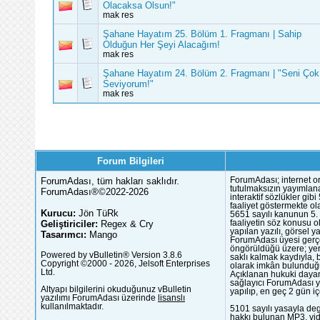
Olacaksa Olsun!"
mak res
Şahane Hayatım 25. Bölüm 1. Fragmanı | Sahip
Olduğun Her Şeyi Alacağım!
mak res
Şahane Hayatım 24. Bölüm 2. Fragmanı | "Seni Çok
Seviyorum!"
mak res
Forum Bilgileri
ForumAdası, tüm hakları saklıdır.
ForumAdası; internet or
tutulmaksızın yayımlana
ForumAdası®©2022-2026
interaktif sözlükler gi
faaliyet göstermekte ola
Kurucu:
Jön TüRk
5651 sayılı kanunun 5. 
Geliştiriciler:
Regex & Cry
faaliyetin söz konusu 
yapılan yazılı, görsel 
Tasarımcı:
Mango
ForumAdası üyesi gerçek
öngörüldüğü üzere; yer 
Powered by vBulletin® Version 3.8.6
saklı kalmak kaydıyla,
Copyright ©2000 - 2026, Jelsoft Enterprises
olarak imkân bulunduğu
Ltd.
Açıklanan hukuki dayan
sağlayıcı ForumAdası y
Altyapı bilgilerini okuduğunuz vBulletin
yapılıp, en geç 2 gün iç
yazılımı ForumAdası üzerinde
lisanslı
kullanılmaktadır.
5101 sayılı yasayla deg
hakkı bulunan MP3, vide