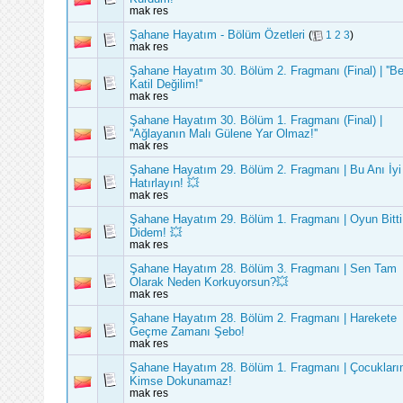
mak res
Şahane Hayatım - Bölüm Özetleri
(
1
2
3
)
mak res
Şahane Hayatım 30. Bölüm 2. Fragmanı (Final) | ''B
Katil Değilim!''
mak res
Şahane Hayatım 30. Bölüm 1. Fragmanı (Final) |
''Ağlayanın Malı Gülene Yar Olmaz!''
mak res
Şahane Hayatım 29. Bölüm 2. Fragmanı | Bu Anı İyi
Hatırlayın! 💥
mak res
Şahane Hayatım 29. Bölüm 1. Fragmanı | Oyun Bitti
Didem! 💥
mak res
Şahane Hayatım 28. Bölüm 3. Fragmanı | Sen Tam
Olarak Neden Korkuyorsun?💥
mak res
Şahane Hayatım 28. Bölüm 2. Fragmanı | Harekete
Geçme Zamanı Şebo!
mak res
Şahane Hayatım 28. Bölüm 1. Fragmanı | Çocuklar
Kimse Dokunamaz!
mak res