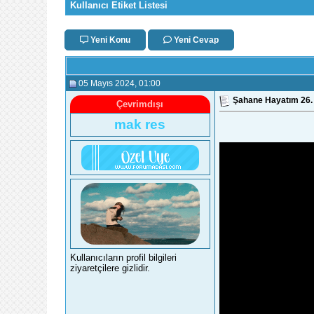
Kullanıcı Etiket Listesi
Yeni Konu
Yeni Cevap
05 Mayıs 2024
, 01:00
Şahane Hayatım 26. 
Çevrimdışı
mak res
Kullanıcıların profil bilgileri
ziyaretçilere gizlidir.