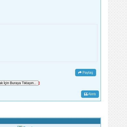
Paylaş
]
Alıntı