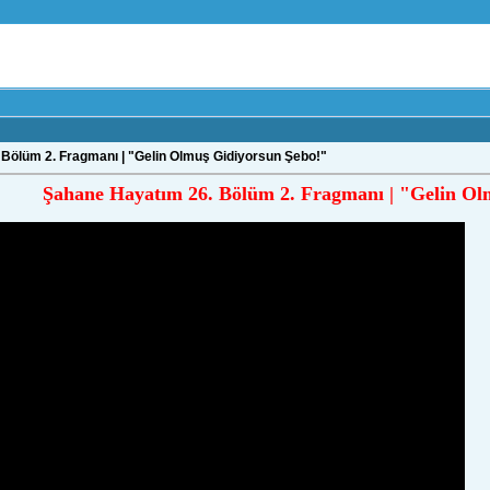
Bölüm 2. Fragmanı | "Gelin Olmuş Gidiyorsun Şebo!"
Şahane Hayatım 26. Bölüm 2. Fragmanı | "Gelin Ol