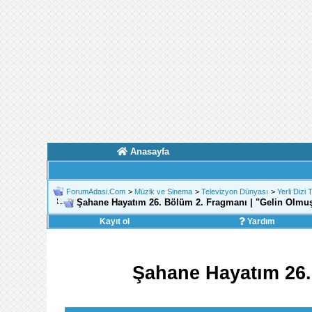
Anasayfa
ForumAdasi.Com
>
Müzik ve Sinema
>
Televizyon Dünyası
>
Yerli Dizi 
Şahane Hayatım 26. Bölüm 2. Fragmanı | "Gelin Olmu
Kayıt ol
Yardım
Şahane Hayatım 26.