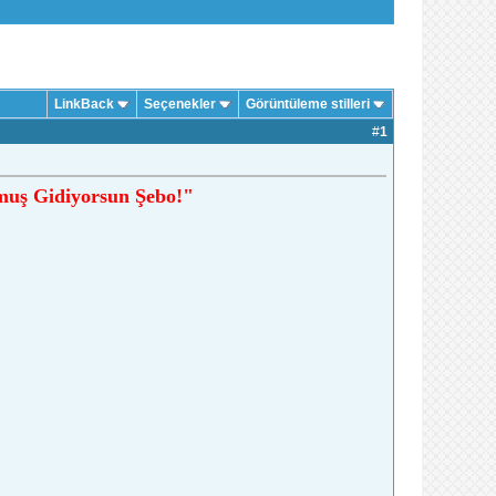
LinkBack
Seçenekler
Görüntüleme stilleri
#
1
muş Gidiyorsun Şebo!"