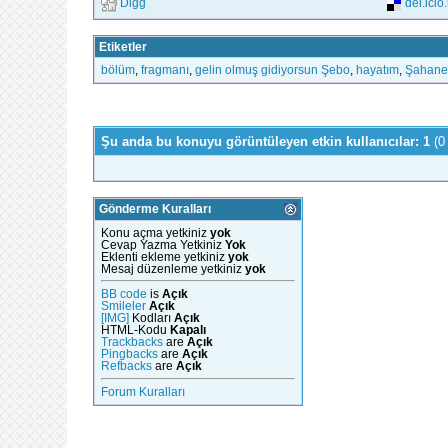
Digg
del.icio
Etiketler
bölüm
,
fragmanı
,
gelin olmuş gidiyorsun Şebo
,
hayatım
,
Şahane
Şu anda bu konuyu görüntüleyen etkin kullanıcılar: 1
(0
Gönderme Kuralları
Konu açma yetkiniz
yok
Cevap Yazma Yetkiniz
Yok
Eklenti ekleme yetkiniz
yok
Mesaj düzenleme yetkiniz
yok
BB code
is
Açık
Smileler
Açık
[IMG]
Kodları
Açık
HTML-Kodu
Kapalı
Trackbacks
are
Açık
Pingbacks
are
Açık
Refbacks
are
Açık
Forum Kuralları