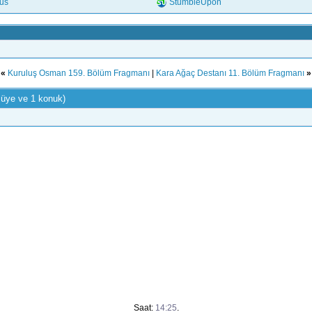
.us
StumbleUpon
«
Kuruluş Osman 159. Bölüm Fragmanı
|
Kara Ağaç Destanı 11. Bölüm Fragmanı
»
 üye ve 1 konuk)
Saat:
14:25
.