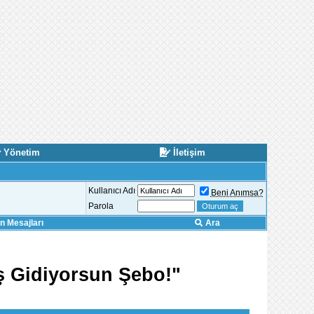
Yönetim
İletişim
Kullanıcı Adı
Beni Anımsa?
Parola
 Mesajları
Ara
ş Gidiyorsun Şebo!"