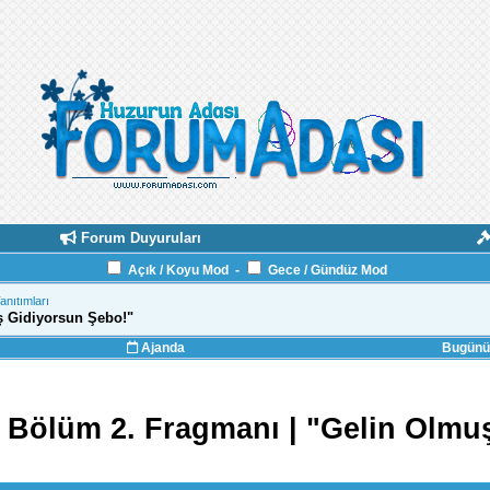
Forum Duyuruları
Açık / Koyu Mod
-
Gece / Gündüz Mod
Tanıtımları
ş Gidiyorsun Şebo!"
Ajanda
Bugünün
 Bölüm 2. Fragmanı | "Gelin Olmu