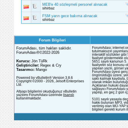
MEB'e 40 sözleşmeli personel alınacak
sihirbaz
FSM yarın gece bakıma alınacak
sihirbaz
Forum Bilgileri
ForumAdası, tüm hakları saklıdır.
ForumAdası; internet or
tutulmaksızın yayımlana
ForumAdası®©2022-2026
interaktif sözlükler gi
faaliyet göstermekte ola
Kurucu:
Jön TüRk
5651 sayılı kanunun 5. 
Geliştiriciler:
Regex & Cry
faaliyetin söz konusu 
yapılan yazılı, görsel 
Tasarımcı:
Mango
ForumAdası üyesi gerçek
öngörüldüğü üzere; yer 
Powered by vBulletin® Version 3.8.6
saklı kalmak kaydıyla,
Copyright ©2000 - 2026, Jelsoft Enterprises
olarak imkân bulunduğu
Ltd.
Açıklanan hukuki dayan
sağlayıcı ForumAdası y
Altyapı bilgilerini okuduğunuz vBulletin
yapılıp, en geç 2 gün iç
yazılımı ForumAdası üzerinde
lisanslı
kullanılmaktadır.
5101 sayılı yasayla deg
hakkı bulunan MP3, vide
verilmiş olan MÜ-YAP ta
bilgileri gerekli kurum i