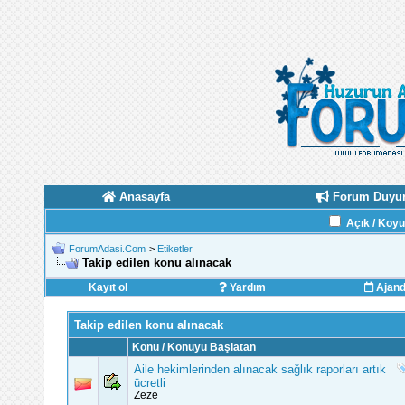
Anasayfa
Forum Duyur
Açık / Koy
ForumAdasi.Com
>
Etiketler
Takip edilen konu alınacak
Kayıt ol
Yardım
Ajan
Takip edilen konu alınacak
Konu / Konuyu Başlatan
Aile hekimlerinden alınacak sağlık raporları artık
ücretli
Zeze