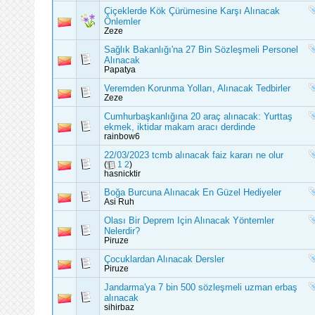
Çiçeklerde Kök Çürümesine Karşı Alınacak
Önlemler
Zeze
Sağlık Bakanlığı'na 27 Bin Sözleşmeli Personel
Alınacak
Papatya
Veremden Korunma Yolları, Alınacak Tedbirler
Zeze
Cumhurbaşkanlığına 20 araç alınacak: Yurttaş
ekmek, iktidar makam aracı derdinde
rainbow6
22/03/2023 tcmb alınacak faiz kararı ne olur
(
1
2
)
hasnicktir
Boğa Burcuna Alınacak En Güzel Hediyeler
Asi Ruh
Olası Bir Deprem Için Alınacak Yöntemler
Nelerdir?
Piruze
Çocuklardan Alınacak Dersler
Piruze
Jandarma'ya 7 bin 500 sözleşmeli uzman erbaş
alınacak
sihirbaz