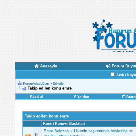
Anasayfa
Forum Duyur
Açık / Koy
ForumAdasi.Com
>
Etiketler
Takip edilen konu emre
Kayıt ol
Yardım
Ajan
Takip edilen konu emre
Konu / Konuyu Başlatan
Emre Belözoğlu: Ülkenin başkentinde böylesine bir
rezalet zemin olmamalı