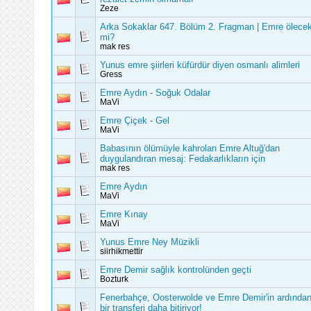
Zeze
Arka Sokaklar 647. Bölüm 2. Fragman | Emre ölece
mi?
mak res
Yunus emre şiirleri küfürdür diyen osmanlı alimleri
Gress
Emre Aydın - Soğuk Odalar
MaVi
Emre Çiçek - Gel
MaVi
Babasının ölümüyle kahrolan Emre Altuğ'dan
duygulandıran mesaj: Fedakarlıkların için
mak res
Emre Aydın
MaVi
Emre Kınay
MaVi
Yunus Emre Ney Müzikli
siirhikmettir
Emre Demir sağlık kontrolünden geçti
Bozturk
Fenerbahçe, Oosterwolde ve Emre Demir'in ardında
bir transferi daha bitiriyor!