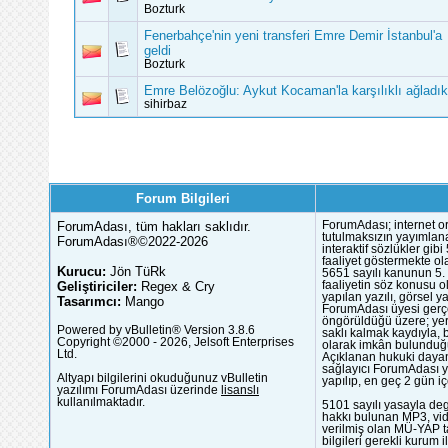
Bozturk
Fenerbahçe'nin yeni transferi Emre Demir İstanbul'a
geldi
Bozturk
Emre Belözoğlu: Aykut Kocaman'la karşılıklı ağladık
sihirbaz
Forum Bilgileri
ForumAdası, tüm hakları saklıdır.
ForumAdası; internet or
tutulmaksızın yayımlana
ForumAdası®©2022-2026
interaktif sözlükler gi
faaliyet göstermekte ola
Kurucu:
Jön TüRk
5651 sayılı kanunun 5. 
Geliştiriciler:
Regex & Cry
faaliyetin söz konusu 
yapılan yazılı, görsel 
Tasarımcı:
Mango
ForumAdası üyesi gerçek
öngörüldüğü üzere; yer 
Powered by vBulletin® Version 3.8.6
saklı kalmak kaydıyla,
Copyright ©2000 - 2026, Jelsoft Enterprises
olarak imkân bulunduğu
Ltd.
Açıklanan hukuki dayan
sağlayıcı ForumAdası y
Altyapı bilgilerini okuduğunuz vBulletin
yapılıp, en geç 2 gün iç
yazılımı ForumAdası üzerinde
lisanslı
kullanılmaktadır.
5101 sayılı yasayla deg
hakkı bulunan MP3, vide
verilmiş olan MÜ-YAP ta
bilgileri gerekli kurum i