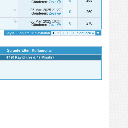
0
285
Gönderen:
Zeze
05 Mart 2025
21:27
0
260
Gönderen:
Zeze
05 Mart 2025
19:24
0
270
Gönderen:
Zeze
Sayfa 1 Toplam 28 Sayfadan
1
2
3
11
>
Sonuncu
»
Şu anki Etkin Kullanıcılar
47 (0 Kayıtlı üye & 47 Misafir)