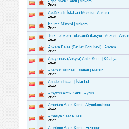
Ağaç Ayak Camii | Ankara
Zeze
Abdülkadir İsfahani Mescidi | Ankara
Zeze
Kelime Müzesi | Ankara
Zeze
Türk Telekom Telekomünikasyon Müzesi | Anka
Zeze
Ankara Palas (Devlet Konukevi) | Ankara
Zeze
Ancyranus (Ankyra) Antik Kenti | Kütahya
Zeze
Anamur Tarihsel Eserleri | Mersin
Zeze
Anadolu Hisarı | İstanbul
Zeze
Amyzon Antik Kenti | Aydın
Zeze
Amorium Antik Kenti | Afyonkarahisar
Zeze
Amasya Saat Kulesi
Zeze
Altıntepe Antik Kenti | Erzincan