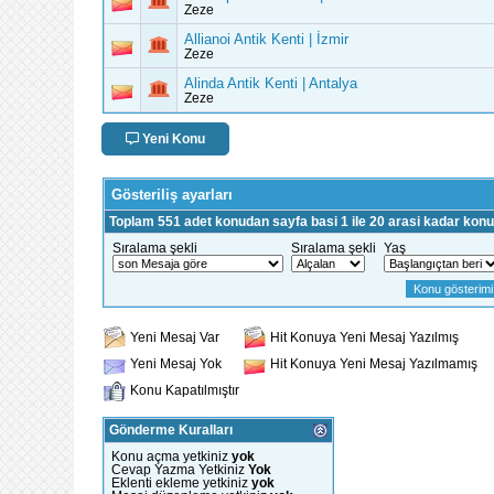
Zeze
Allianoi Antik Kenti | İzmir
Zeze
Alinda Antik Kenti | Antalya
Zeze
Yeni Konu
Gösteriliş ayarları
Toplam 551 adet konudan sayfa basi 1 ile 20 arasi kadar konu 
Sıralama şekli
Sıralama şekli
Yaş
Yeni Mesaj Var
Hit Konuya Yeni Mesaj Yazılmış
Yeni Mesaj Yok
Hit Konuya Yeni Mesaj Yazılmamış
Konu Kapatılmıştır
Gönderme Kuralları
Konu açma yetkiniz
yok
Cevap Yazma Yetkiniz
Yok
Eklenti ekleme yetkiniz
yok