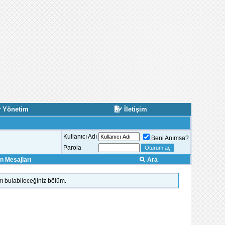
Yönetim
İletişim
Kullanıcı Adı
Beni Anımsa?
Parola
 Mesajları
Ara
rı bulabileceğiniz bölüm.