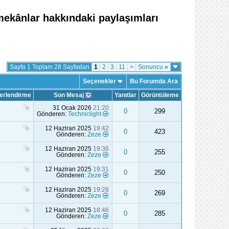
 mekânlar hakkındaki paylaşımları
Sayfa 1 Toplam 28 Sayfadan
1
2
3
11
>
Sonuncu
»
Seçenekler
Bu Forumda Ara
erlendirme
Son Mesaj
Yanıtlar
Görüntüleme
31 Ocak 2026
21:20
0
299
Gönderen:
Techniclight
12 Haziran 2025
19:42
0
423
Gönderen:
Zeze
12 Haziran 2025
19:36
0
255
Gönderen:
Zeze
12 Haziran 2025
19:31
0
250
Gönderen:
Zeze
12 Haziran 2025
19:28
0
269
Gönderen:
Zeze
12 Haziran 2025
18:46
0
285
Gönderen:
Zeze