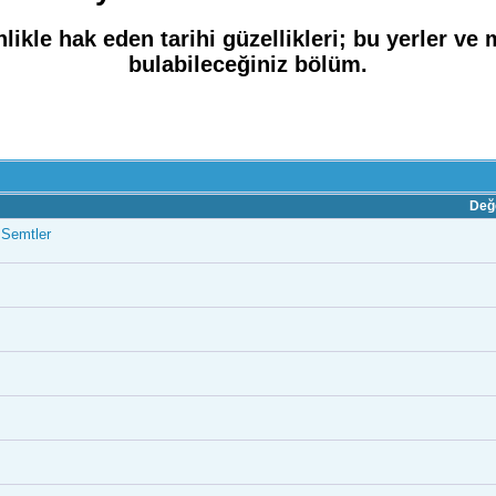
likle hak eden tarihi güzellikleri; bu yerler ve
bulabileceğiniz bölüm.
Değ
 Semtler