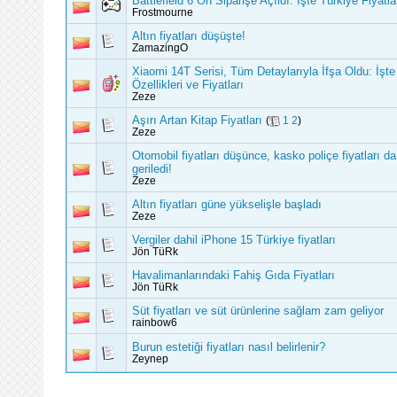
Battlefield 6 Ön Siparişe Açıldı: İşte Türkiye Fiyatla
Frostmourne
Altın fiyatları düşüşte!
ZamazingO
Xiaomi 14T Serisi, Tüm Detaylarıyla İfşa Oldu: İşte
Özellikleri ve Fiyatları
Zeze
Aşırı Artan Kitap Fiyatları
(
1
2
)
Zeze
Otomobil fiyatları düşünce, kasko poliçe fiyatları da
geriledi!
Zeze
Altın fiyatları güne yükselişle başladı
Zeze
Vergiler dahil iPhone 15 Türkiye fiyatları
Jön TüRk
Havalimanlarındaki Fahiş Gıda Fiyatları
Jön TüRk
Süt fiyatları ve süt ürünlerine sağlam zam geliyor
rainbow6
Burun estetiği fiyatları nasıl belirlenir?
Zeynep