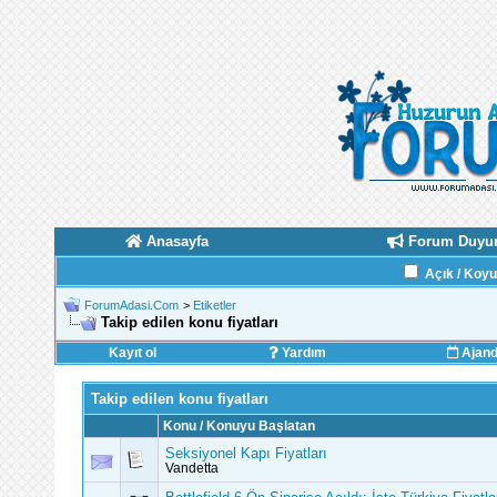
Anasayfa
Forum Duyur
Açık / Koy
ForumAdasi.Com
>
Etiketler
Takip edilen konu fiyatları
Kayıt ol
Yardım
Ajan
Takip edilen konu fiyatları
Konu / Konuyu Başlatan
Seksiyonel Kapı Fiyatları
Vandetta