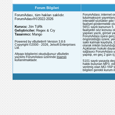
Forum Bilgileri
ForumAdası, tüm hakları saklıdır.
ForumAdası; internet or
tutulmaksızın yayımlana
ForumAdası®©2022-2026
interaktif sözlükler gi
faaliyet göstermekte ola
Kurucu:
Jön TüRk
5651 sayılı kanunun 5. 
Geliştiriciler:
Regex & Cry
faaliyetin söz konusu 
yapılan yazılı, görsel 
Tasarımcı:
Mango
ForumAdası üyesi gerçek
öngörüldüğü üzere; yer 
Powered by vBulletin® Version 3.8.6
saklı kalmak kaydıyla,
Copyright ©2000 - 2026, Jelsoft Enterprises
olarak imkân bulunduğu
Ltd.
Açıklanan hukuki dayan
sağlayıcı ForumAdası y
Altyapı bilgilerini okuduğunuz vBulletin
yapılıp, en geç 2 gün iç
yazılımı ForumAdası üzerinde
lisanslı
kullanılmaktadır.
5101 sayılı yasayla deg
hakkı bulunan MP3, vide
verilmiş olan MÜ-YAP ta
bilgileri gerekli kurum i