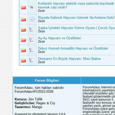
Kurbanlık hayvanı elektrik veya narkozla bayıltarak
kesmek caiz midir?
Zeze
Rüyada Gelincik Hayvanı Görmek Ne Anlama Gelir
Zeze
Şapka İçindeki Hayvanı Görme Oyunu | Çocuk Oyun
Zeze
Ay-Ay Hayvanı ve Özellikleri
Zeze
Dokuz Kemerli Armadillo Hayvanı ve Özellikleri
Zeze
Dünyanın En Büyük Hayvanı: Mavi Balina
Zeze
Forum Bilgileri
ForumAdası, tüm hakları saklıdır.
ForumAdası; internet or
tutulmaksızın yayımlana
ForumAdası®©2022-2026
interaktif sözlükler gi
faaliyet göstermekte ola
Kurucu:
Jön TüRk
5651 sayılı kanunun 5. 
Geliştiriciler:
Regex & Cry
faaliyetin söz konusu 
yapılan yazılı, görsel 
Tasarımcı:
Mango
ForumAdası üyesi gerçek
öngörüldüğü üzere; yer 
Powered by vBulletin® Version 3.8.6