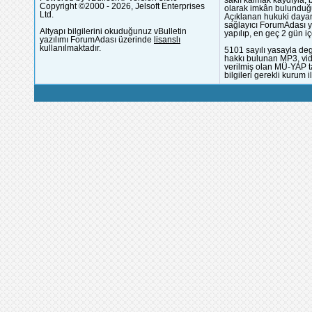
saklı kalmak kaydıyla,
Copyright ©2000 - 2026, Jelsoft Enterprises
olarak imkân bulunduğu
Ltd.
Açıklanan hukuki dayan
sağlayıcı ForumAdası y
Altyapı bilgilerini okuduğunuz vBulletin
yapılıp, en geç 2 gün iç
yazılımı ForumAdası üzerinde
lisanslı
kullanılmaktadır.
5101 sayılı yasayla deg
hakkı bulunan MP3, vide
verilmiş olan MÜ-YAP ta
bilgileri gerekli kurum i