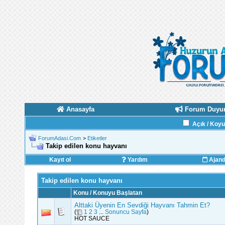
Anasayfa
Forum Duyur
Açık / Koy
ForumAdasi.Com
>
Etiketler
Takip edilen konu hayvanı
Kayıt ol
Yardım
Ajan
Takip edilen konu hayvanı
Konu / Konuyu Başlatan
Alttaki Üyenin En Sevdiği Hayvanı Tahmin Et?
(
1
2
3
...
Sonuncu Sayfa
)
HOT SAUCE