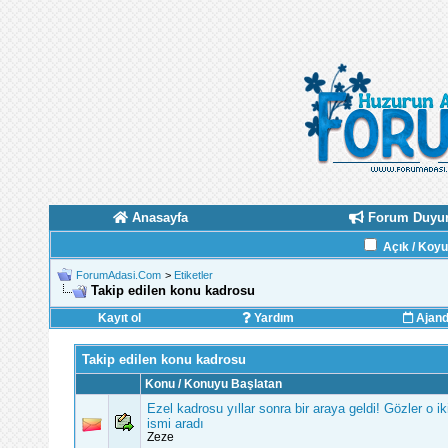
Anasayfa
Forum Duyur
Açık / Koy
ForumAdasi.Com
>
Etiketler
Takip edilen konu kadrosu
Kayıt ol
Yardım
Ajan
Takip edilen konu kadrosu
Konu / Konuyu Başlatan
Ezel kadrosu yıllar sonra bir araya geldi! Gözler o ik
ismi aradı
Zeze