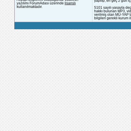
yapılıp, en geç 2 gün iç
yazılımı ForumAdası üzerinde
lisanslı
kullanılmaktadır.
5101 sayılı yasayla deg
hakkı bulunan MP3, vide
verilmiş olan MÜ-YAP ta
bilgileri gerekli kurum i