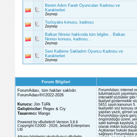
Benim Adım Farah Oyuncuları Kadrosu ve
Karakterleri
Zeynep
Tozluyaka konusu, kadrosu
Zeynep
Balkan Ninnisi hakkında tüm bilgiler... Balkan
Ninnisi konusu, kadrosu...
Zeynep
Seni Kalbime Sakladım Oyuncu Kadrosu ve
Karakterleri
Zeynep
Forum Bilgileri
ForumAdası, tüm hakları saklıdır.
ForumAdası; internet or
tutulmaksızın yayımlana
ForumAdası®©2022-2026
interaktif sözlükler gi
faaliyet göstermekte ola
Kurucu:
Jön TüRk
5651 sayılı kanunun 5. 
Geliştiriciler:
Regex & Cry
faaliyetin söz konusu 
yapılan yazılı, görsel 
Tasarımcı:
Mango
ForumAdası üyesi gerçek
öngörüldüğü üzere; yer 
Powered by vBulletin® Version 3.8.6
saklı kalmak kaydıyla,
Copyright ©2000 - 2026, Jelsoft Enterprises
olarak imkân bulunduğu
Ltd.
Açıklanan hukuki dayan
sağlayıcı ForumAdası y
Altyapı bilgilerini okuduğunuz vBulletin