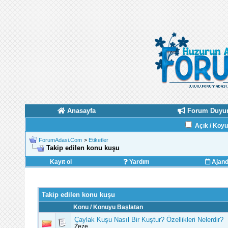
Anasayfa
Forum Duyur
Açık / Koy
ForumAdasi.Com
>
Etiketler
Takip edilen konu kuşu
Kayıt ol
Yardım
Ajan
Takip edilen konu kuşu
Konu / Konuyu Başlatan
Çaylak Kuşu Nasıl Bir Kuştur? Özellikleri Nelerdir?
Zeze