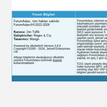
Forum Bilgileri
ForumAdası, tüm hakları saklıdır.
ForumAdası; internet or
tutulmaksızın yayımlana
ForumAdası®©2022-2026
interaktif sözlükler gi
faaliyet göstermekte ola
Kurucu:
Jön TüRk
5651 sayılı kanunun 5. 
Geliştiriciler:
Regex & Cry
faaliyetin söz konusu 
yapılan yazılı, görsel 
Tasarımcı:
Mango
ForumAdası üyesi gerçek
öngörüldüğü üzere; yer 
Powered by vBulletin® Version 3.8.6
saklı kalmak kaydıyla,
Copyright ©2000 - 2026, Jelsoft Enterprises
olarak imkân bulunduğu
Ltd.
Açıklanan hukuki dayan
sağlayıcı ForumAdası y
Altyapı bilgilerini okuduğunuz vBulletin
yapılıp, en geç 2 gün iç
yazılımı ForumAdası üzerinde
lisanslı
kullanılmaktadır.
5101 sayılı yasayla deg
hakkı bulunan MP3, vide
verilmiş olan MÜ-YAP ta
bilgileri gerekli kurum i