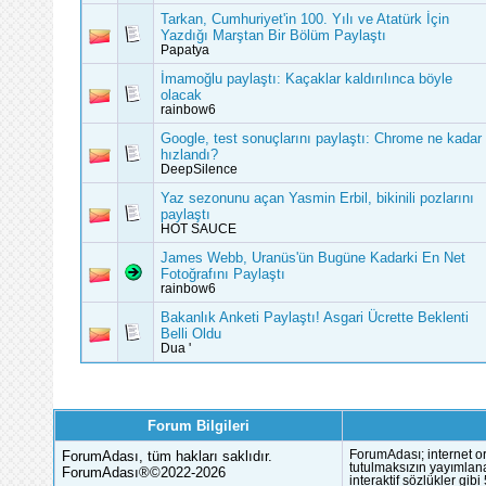
Tarkan, Cumhuriyet'in 100. Yılı ve Atatürk İçin
Yazdığı Marştan Bir Bölüm Paylaştı
Papatya
İmamoğlu paylaştı: Kaçaklar kaldırılınca böyle
olacak
rainbow6
Google, test sonuçlarını paylaştı: Chrome ne kadar
hızlandı?
DeepSilence
Yaz sezonunu açan Yasmin Erbil, bikinili pozlarını
paylaştı
HOT SAUCE
James Webb, Uranüs'ün Bugüne Kadarki En Net
Fotoğrafını Paylaştı
rainbow6
Bakanlık Anketi Paylaştı! Asgari Ücrette Beklenti
Belli Oldu
Dua '
Forum Bilgileri
ForumAdası, tüm hakları saklıdır.
ForumAdası; internet or
tutulmaksızın yayımlana
ForumAdası®©2022-2026
interaktif sözlükler gi