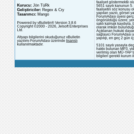
faaliyet göstermekte ola
Kurucu:
Jön TüRk
5651 sayılı kanunun 5. 
Geliştiriciler:
Regex & Cry
faaliyetin söz konusu 
yapılan yazılı, görsel 
Tasarımcı:
Mango
ForumAdası üyesi gerçek
öngörüldüğü üzere; yer 
Powered by vBulletin® Version 3.8.6
saklı kalmak kaydıyla,
Copyright ©2000 - 2026, Jelsoft Enterprises
olarak imkân bulunduğu
Ltd.
Açıklanan hukuki dayan
sağlayıcı ForumAdası y
Altyapı bilgilerini okuduğunuz vBulletin
yapılıp, en geç 2 gün iç
yazılımı ForumAdası üzerinde
lisanslı
kullanılmaktadır.
5101 sayılı yasayla deg
hakkı bulunan MP3, vide
verilmiş olan MÜ-YAP ta
bilgileri gerekli kurum i