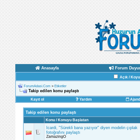
Anasayfa
Forum Duyur
Açık / Koy
ForumAdasi.Com
>
Etiketler
Takip edilen konu paylaştı
Kayıt ol
Yardım
Ajan
Takip edilen konu paylaştı
Konu / Konuyu Başlatan
Icardi, "Sürekli bana yazıyor" diyen modelin çıplak
fotoğrafını paylaştı
ZamazingO