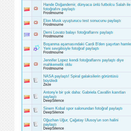
Hande Doğandemir, dünyaca ünlü futbolcu Salah ile
fotoğrafını paylaştı
Frostmourne
Elon Musk uyuşturucu test sonucunu paylaştı
Frostmourne
Demi Lovato balayı fotoğraflarını paylaştı
Frostmourne
Boşanma aşamasındaki Cardi B'den şaşırtan hamle
Yeni sevgilisiyle fotoğraf paylaştı
Frostmourne
Jennifer Lopez kendi fotoğraflarını paylaştı diye
mahkemelik oldu
Frostmourne
NASA paylaştı! Spiral galaksilerin görüntüsü
büyüledi
Zeze
Antony'e bir şok daha: Gabriela Cavallin kanıtları
paylaştı
DeepSilence
Sinem Kobal spor salonundan fotoğraf paylaştı
DeepSilence
Oğuzhan Uğur, Çağatay Ulusoy'un son halini
paylaştı
DeepSilence