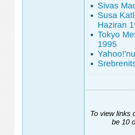
Sivas Ma
Susa Katl
Haziran 
Tokyo Met
1995
Yahoo!'nu
Srebrenit
To view links 
be 10 o