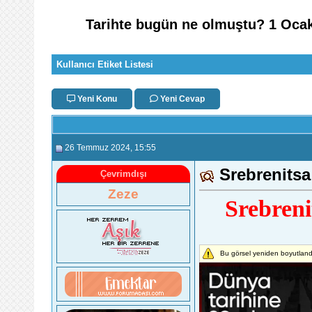
Tarihte bugün ne olmuştu? 1 Ocak
Kullanıcı Etiket Listesi
Yeni Konu
Yeni Cevap
26 Temmuz 2024
, 15:55
Srebrenitsa
Çevrimdışı
Zeze
Srebreni
Bu görsel yeniden boyutlandı