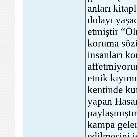
anları kitap
dolayı yaşad
etmiştir “Ö
koruma sözü
insanları k
affetmiyoru
etnik kıyımı
kentinde k
yapan Hasan
paylaşmıştı
kampa geler
edilmesini i