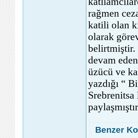
katliamcıla
rağmen ceza
katili olan 
olarak göre
belirtmişti
devam eden
üzücü ve ka
yazdığı “ Bi
Srebrenitsa 
paylaşmışt
Benzer Ko