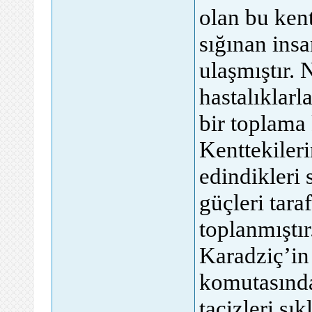
olan bu kent
sığınan insa
ulaşmıştır. 
hastalıklarl
bir toplama
Kenttekiler
edindikleri 
güçleri tara
toplanmıştı
Karadziç’in
komutasında
tacizleri sı