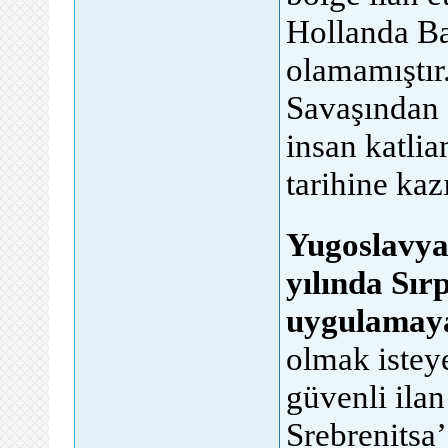
Hollanda Ba
olamamıştır.
Savaşından 
insan katli
tarihine kaz
forumlar, genel fo
Yugoslavya
yılında Sır
uygulamaya
olmak isteye
güvenli ilan
Srebrenitsa