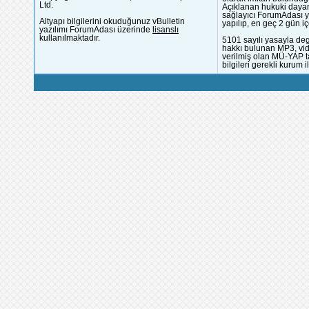
Ltd.
Açıklanan hukuki dayan
sağlayıcı ForumAdası y
Altyapı bilgilerini okuduğunuz vBulletin
yapılıp, en geç 2 gün iç
yazılımı ForumAdası üzerinde
lisanslı
kullanılmaktadır.
5101 sayılı yasayla deg
hakkı bulunan MP3, vide
verilmiş olan MÜ-YAP ta
bilgileri gerekli kurum i