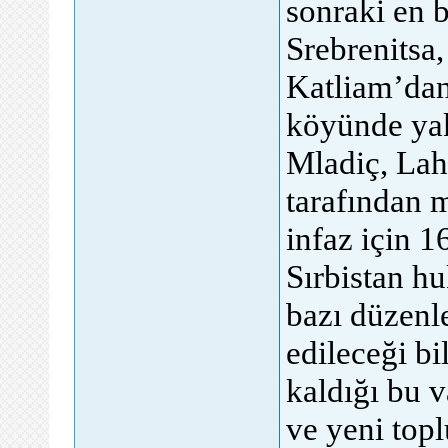
sonraki en 
Srebrenitsa,
Katliam’dan
köyünde ya
Mladiç, Lah
tarafından m
infaz için 1
Sırbistan h
bazı düzenl
edileceği bi
kaldığı bu v
ve yeni top