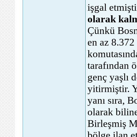
işgal etmişti
olarak kal
Çünkü Bosna
en az 8.372
komutasındak
tarafından 
genç yaşlı 
yitirmiştir.
yanı sıra, 
olarak biline
Birleşmiş Mi
bölge ilan 