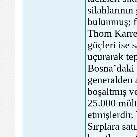
silahlarının
bulunmuş; f
Thom Karrem
güçleri ise 
uçurarak tep
Bosna’daki
generalden a
boşaltmış v
25.000 mülte
etmişlerdir
Sırplara sat