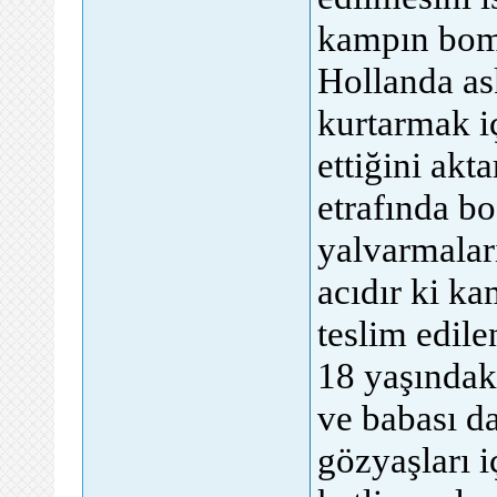
kampın bomb
Hollanda ask
kurtarmak iç
ettiğini ak
etrafında bo
yalvarmalar
acıdır ki ka
teslim edil
18 yaşındak
ve babası da
gözyaşları 