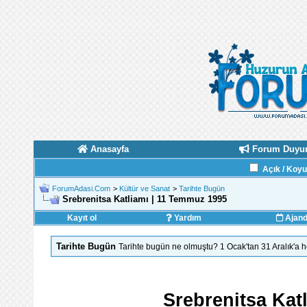
Anasayfa
Forum Duyur
Açık / Koy
ForumAdasi.Com
>
Kültür ve Sanat
>
Tarihte Bugün
Srebrenitsa Katliamı | 11 Temmuz 1995
Kayıt ol
Yardım
Ajan
Tarihte Bugün
Tarihte bugün ne olmuştu? 1 Ocak'tan 31 Aralık'a
Srebrenitsa Kat