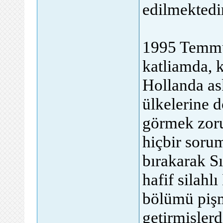
edilmektedir
1995 Temmu
katliamda, k
Hollanda as
ülkelerine 
görmek zoru
hiçbir soru
bırakarak S
hafif silahl
bölümü pişma
getirmişlerd