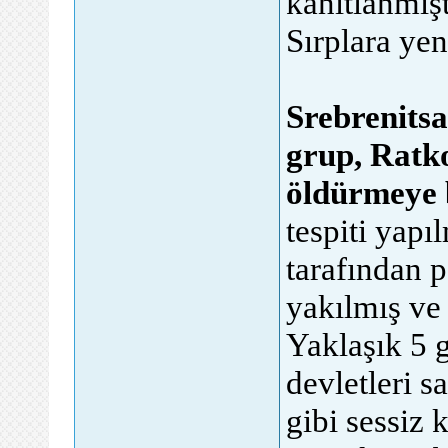
kanıtlanmışt
Sırplara ye
Srebrenitsa
grup, Ratko
öldürmeye b
tespiti yapı
tarafından 
yakılmış ve
Yaklaşık 5 
devletleri s
gibi sessiz 