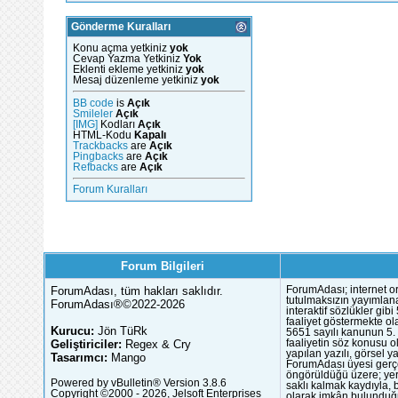
Gönderme Kuralları
Konu açma yetkiniz
yok
Cevap Yazma Yetkiniz
Yok
Eklenti ekleme yetkiniz
yok
Mesaj düzenleme yetkiniz
yok
BB code
is
Açık
Smileler
Açık
[IMG]
Kodları
Açık
HTML-Kodu
Kapalı
Trackbacks
are
Açık
Pingbacks
are
Açık
Refbacks
are
Açık
Forum Kuralları
Forum Bilgileri
ForumAdası, tüm hakları saklıdır.
ForumAdası; internet or
tutulmaksızın yayımlana
ForumAdası®©2022-2026
interaktif sözlükler gi
faaliyet göstermekte ola
Kurucu:
Jön TüRk
5651 sayılı kanunun 5. 
Geliştiriciler:
Regex & Cry
faaliyetin söz konusu 
yapılan yazılı, görsel 
Tasarımcı:
Mango
ForumAdası üyesi gerçek
öngörüldüğü üzere; yer 
Powered by vBulletin® Version 3.8.6
saklı kalmak kaydıyla,
Copyright ©2000 - 2026, Jelsoft Enterprises
olarak imkân bulunduğu