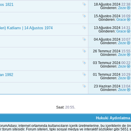
tos 1821
18 Ağustos 2024
22:38
Gönderen:
Zeze
15 Ağustos 2024
16:09
Gönderen:
Grace
leri) Katliamı | 14 Ağustos 1974
13 Ağustos 2024
14:31
Gönderen:
Grace
04 Ağustos 2024
10:07
Gönderen:
Zeze
26 Temmuz 2024
15:55
Gönderen:
Zeze
03 Temmuz 2024
00:22
Gönderen:
Zeze
ran 1992
01 Temmuz 2024
10:29
Gönderen:
Zeze
23 Haziran 2024
13:04
Gönderen:
Zeze
Saat:
20:55
.
Hukuki Aydınlatma
orumAdası; internet ortamında kullanıcıların içerik üretmelerine, bu içeriklerin d
ir forum sitesidir. Forum siteleri, tıpkı sosyal medya ve interaktif sözlükler gibi 56