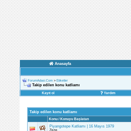
Anasayfa
ForumAdasi.Com
>
Etiketler
Takip edilen konu katliamı
Kayıt ol
Yardım
Takip edilen konu katliamı
Konu / Konuyu Başlatan
Piyangotepe Katliamı | 16 Mayıs 1979
Zeze