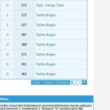
0
273
Tarih - İnkılap Tarihi
1
272
Tarihte Bugün
1
327
Tarihte Bugün
0
397
Tarihte Bugün
0
389
Tarihte Bugün
0
271
Tarihte Bugün
0
401
Tarihte Bugün
0
463
Tarihte Bugün
Sayfa 1 Toplam 2 Sayfadan
1
2
>
 Metni
e önceden onaya tabi tutulmaksızın yayımlanabilmesine olanak sağlayan
51 sayılı kanunun 2. maddesinin 1. fıkrasının "m" bendine göre
Yer