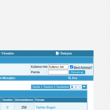
Yönetim
İletişim
Kullanıcı Adı
Beni Anımsa?
Parola
 Mesajları
Ara
Sayfa 1 Toplam 2 Sayfadan
1
2
>
Yanıtlar
Görüntüleme
Forum
0
258
Tarihte Bugün