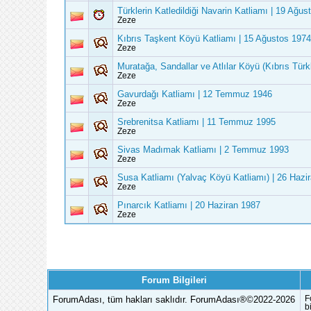
Türklerin Katledildiği Navarin Katliamı | 19 Ağus
Zeze
Kıbrıs Taşkent Köyü Katliamı | 15 Ağustos 1974
Zeze
Muratağa, Sandallar ve Atlılar Köyü (Kıbrıs Türk
Zeze
Gavurdağı Katliamı | 12 Temmuz 1946
Zeze
Srebrenitsa Katliamı | 11 Temmuz 1995
Zeze
Sivas Madımak Katliamı | 2 Temmuz 1993
Zeze
Susa Katliamı (Yalvaç Köyü Katliamı) | 26 Hazi
Zeze
Pınarcık Katliamı | 20 Haziran 1987
Zeze
Forum Bilgileri
ForumAdası, tüm hakları saklıdır. ForumAdası®©2022-2026
F
b