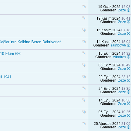
19 Ocak 2025
12:08
Gönderen:
Zeze
19 Kasım 2024
10:41
Gönderen:
Zeze
16 Kasım 2024
07:18
Gönderen:
Zeze
ağları'nın Kalbine Beton Döküyorlar'
14 Kasım 2024
15:04
Gönderen:
rainbow6
| 10 Ekim 680
15 Ekim 2024
14:32
Gönderen:
Albatros
06 Ekim 2024
10:49
Gönderen:
Zeze
ül 1941
29 Eylül 2024
23:12
Gönderen:
Zeze
24 Eylül 2024
18:35
Gönderen:
Zeze
14 Eylül 2024
10:56
Gönderen:
Zeze
05 Eylül 2024
10:26
Gönderen:
Zeze
25 Ağustos 2024
21:09
Gönderen:
Zeze