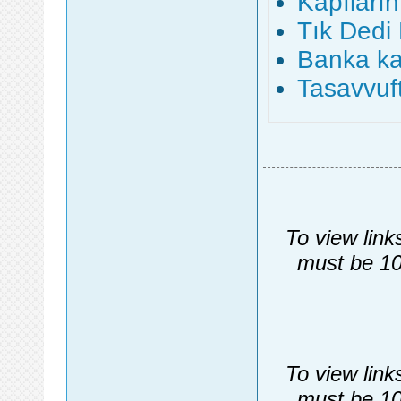
Kapıların
Tık Dedi 
Banka ka
Tasavvuf
To view link
must be 10
To view link
must be 10