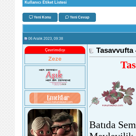
Kullanıcı Etiket Listesi
Yeni Konu
Yeni Cevap
06 Aralık 2023
, 09:38
Tasavvufta 
Çevrimdışı
Zeze
Tas
Batıda Sema