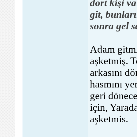
dört kişi v
git, bunlar
sonra gel 
Adam gitmiş
aşketmiş. T
arkasını dö
hasmını ye
geri dönece
için, Yarad
aşketmis.