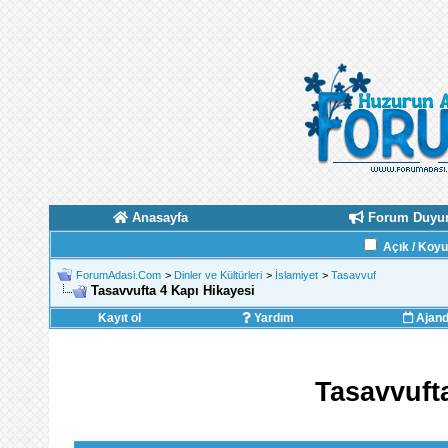
Anasayfa
Forum Duyur
Açık / Koy
ForumAdasi.Com
>
Dinler ve Kültürleri
>
İslamiyet
>
Tasavvuf
Tasavvufta 4 Kapı Hikayesi
Kayıt ol
Yardım
Ajan
Tasavvuft