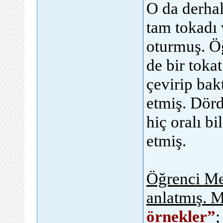
O da derhal
tam tokadı 
oturmuş. Ö
de bir toka
çevirip bak
etmiş. Dör
hiç oralı b
etmiş.
Öğrenci Me
anlatmış. 
örnekler”
;