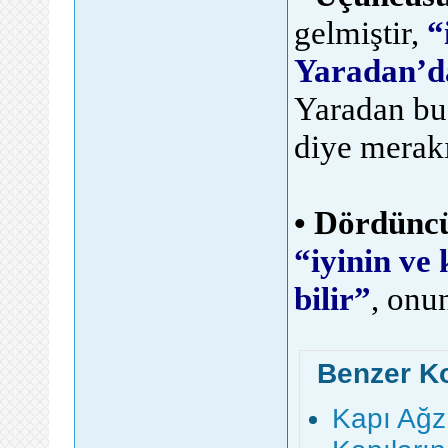
gelmiştir,
“
Yaradan’da
Yaradan bu 
diye merakı
• Dördünc
“iyinin ve
bilir”
, onu
Benzer K
Kapı Ağz