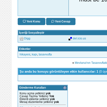
Yeni Konu
Yeni Cevap
İçeriği Sosyalleştir
Digg
del.icio.us
Etiketler
hikayesi
,
kapı
,
tasavvufta
«
Mevlana'nın Tasavvuftaki
Şu anda bu konuyu görüntüleyen etkin kullanıcılar: 1
(0 üy
Gönderme Kuralları
Konu açma yetkiniz
yok
Cevap Yazma Yetkiniz
Yok
Eklenti ekleme yetkiniz
yok
Mesaj düzenleme yetkiniz
yok