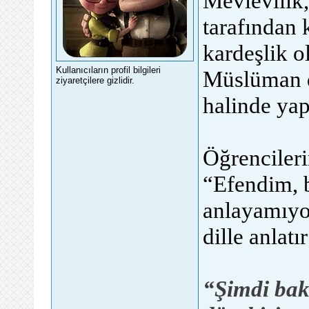
Mevlevilik
tarafından 
kardeşlik o
Kullanıcıların profil bilgileri
Müslüman de
ziyaretçilere gizlidir.
halinde yapt
Öğrenciler
“Efendim, 
anlayamıyo
dille anlatı
“Şimdi bak,