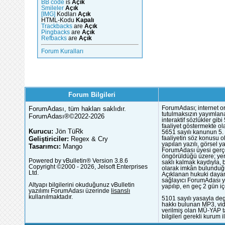
BB code
is
Açık
Smileler
Açık
[IMG]
Kodları
Açık
HTML-Kodu
Kapalı
Trackbacks
are
Açık
Pingbacks
are
Açık
Refbacks
are
Açık
Forum Kuralları
Forum Bilgileri
ForumAdası, tüm hakları saklıdır.
ForumAdası; internet or
tutulmaksızın yayımlana
ForumAdası®©2022-2026
interaktif sözlükler gi
faaliyet göstermekte ola
Kurucu:
Jön TüRk
5651 sayılı kanunun 5. 
Geliştiriciler:
Regex & Cry
faaliyetin söz konusu 
yapılan yazılı, görsel 
Tasarımcı:
Mango
ForumAdası üyesi gerçek
öngörüldüğü üzere; yer 
Powered by vBulletin® Version 3.8.6
saklı kalmak kaydıyla,
Copyright ©2000 - 2026, Jelsoft Enterprises
olarak imkân bulunduğu
Ltd.
Açıklanan hukuki dayan
sağlayıcı ForumAdası y
Altyapı bilgilerini okuduğunuz vBulletin
yapılıp, en geç 2 gün iç
yazılımı ForumAdası üzerinde
lisanslı
kullanılmaktadır.
5101 sayılı yasayla deg
hakkı bulunan MP3, vide
verilmiş olan MÜ-YAP ta
bilgileri gerekli kurum i