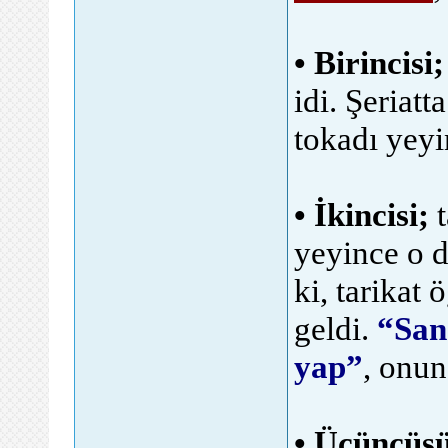
• Birincisi;
idi. Şeriatt
tokadı yeyin
• İkincisi;
t
yeyince o d
ki, tarikat 
geldi.
“Sana
yap”
, onun
• Üçüncüs