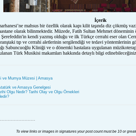
İçerik
hanesi’ne mahsus bir özellik olarak kapı kilit taşında diz çökmüş vaz
k hastane olarak bilinmektedir. Müzede, Fatih Sultan Mehmet döneminin
erefeddin'in kendi yazmış olduğu ve ilk Türkçe cerrahi eser olan Cerr
branştaki tıp ve cerrahi aletlerinin sergilendiği ve tedavi yöntemlerinin
dığı Sabuncuoğlu Kliniği ve o dönemki hastalara uygulanan müzikoterapi
ulanan Türk Musikisi makamları hakkında detaylı bilgi edinebileceğin
ji ve Mumya Müzesi | Amasya
tatürk ve Amasya Genelgesi
rihi Olgu Nedir? Tarihi Olay ve Olgu Örnekleri
Nedir?
To view links or images in signatures your post count must be 10 or great