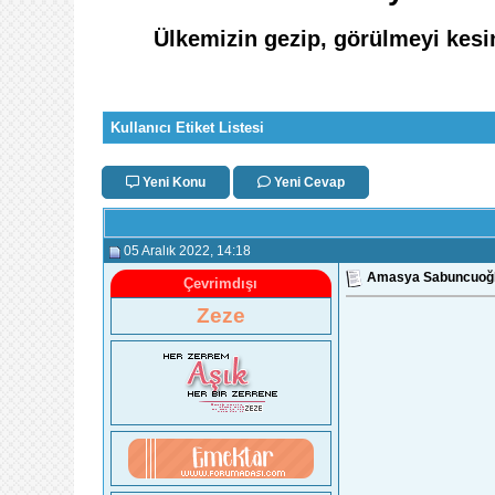
Ülkemizin gezip, görülmeyi kesin
Kullanıcı Etiket Listesi
Yeni Konu
Yeni Cevap
05 Aralık 2022
, 14:18
Amasya Sabuncuoğlu 
Çevrimdışı
Zeze