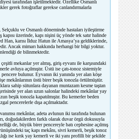
yesi tarafından işletilmektedir. Özellike Osmanlı
kler gerek fotoğraflar gerekse canlandırmalarla
r, Selçuklu ve Osmanlı döneminde hastaları iyileştirme
 kapısı üzerinde, kapı nişini üç yönde tek satır halinde
 Han, karısı İlduz Hatun ile Amasya’ya geldiklerinde,
dir. Ancak mimarı hakkında herhangi bir bilgi yoktur.
lendiği de bilinmektedir.
çeşitli mekanlar yer almış, giriş eyvanı ile karşısındaki
rle avluya açılmıştır. Üstü ise çatı-tonoz sistemiyle
n pencere bulunur. Eyvanın iki yanında yer alan köşe
öşe mekânlarının üstü birer beşik tonozla örtülmüştür.
aşlıklara sahip sütunlara dayanan muntazam kesme taştan
 gerisinde yer alan uzun salonlar halindeki mekânlar yay
 uzun beşik tonozla kapatılmıştır. Bu kemerler beden
zgal pencerelerle dışa açılmaktadır.
yvanımsı mekânlar, adeta avlunun iki tarafında bulunan
arı, doğudakilerden farklı olarak duvar örgü dokusuyla
zelliği de, büyük birer pencereyle batı cephesine açılmış
örünüşündeki taç kapı mekânı, sivri kemerli, beşik tonoz
ığı ise kırık yay kemerli ve iki yanı profilli bir şekilde