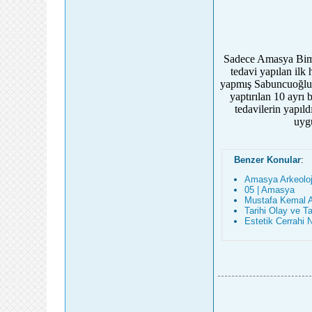
Sadece Amasya Bimar
tedavi yapılan il
yapmış Sabuncuoğlu Ş
yaptırılan 10 ayrı 
tedavilerin yapıl
uyg
Benzer Konular
:
Amasya Arkeolo
05 | Amasya
Mustafa Kemal A
Tarihi Olay ve Ta
Estetik Cerrahi 