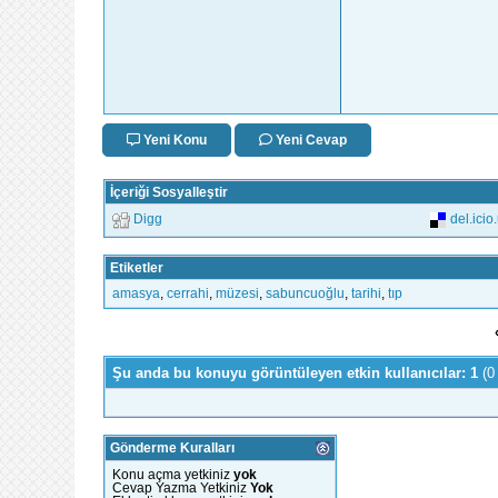
Yeni Konu
Yeni Cevap
İçeriği Sosyalleştir
Digg
del.icio
Etiketler
amasya
,
cerrahi
,
müzesi
,
sabuncuoğlu
,
tarihi
,
tıp
Şu anda bu konuyu görüntüleyen etkin kullanıcılar: 1
(0
Gönderme Kuralları
Konu açma yetkiniz
yok
Cevap Yazma Yetkiniz
Yok