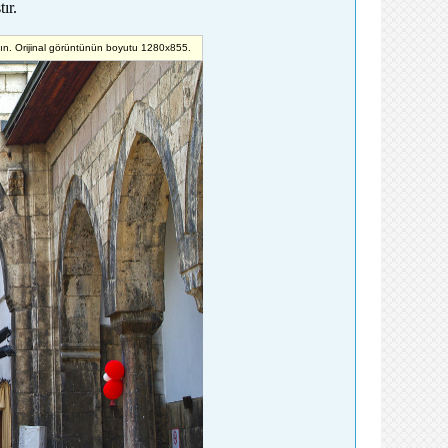
ır.
yın. Orijinal görüntünün boyutu 1280x855.