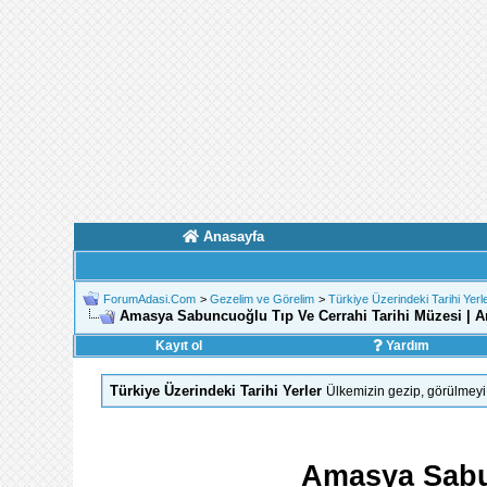
Anasayfa
ForumAdasi.Com
>
Gezelim ve Görelim
>
Türkiye Üzerindeki Tarihi Yerl
Amasya Sabuncuoğlu Tıp Ve Cerrahi Tarihi Müzesi | 
Kayıt ol
Yardım
Türkiye Üzerindeki Tarihi Yerler
Ülkemizin gezip, görülmeyi 
Amasya Sabun