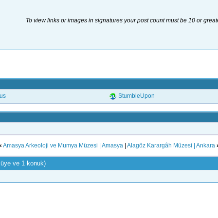
To view links or images in signatures your post count must be 10 or great
.us
StumbleUpon
«
Amasya Arkeoloji ve Mumya Müzesi | Amasya
|
Alagöz Karargâh Müzesi | Ankara
 üye ve 1 konuk)