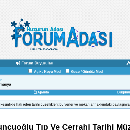
Forum Duyuruları
Açık / Koyu Mod
-
Gece / Gündüz Mod
er
Amasya
Ajanda
Bugünün
kesinlikle hak eden tarihi güzellikleri; bu yerler ve mekânlar hakkındaki paylaşımla
cuoğlu Tıp Ve Cerrahi Tarihi Mü