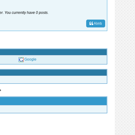
er. You currently have 0 posts.
Alıntı
Google
»