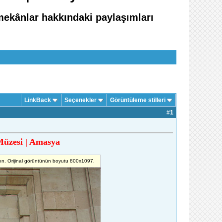
 mekânlar hakkındaki paylaşımları
LinkBack
Seçenekler
Görüntüleme stilleri
#
1
Müzesi | Amasya
yın. Orijinal görüntünün boyutu 800x1097.