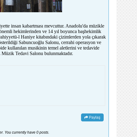
iyette insan kabartması mevcuttur. Anadolu'da müzikle
 önemli hekimlerinden ve 14 yıl boyunca başhekimlik
ahiyyetü-l Haniye kitabındaki çizimlerden yola çıkarak
 gösterildiği Sabuncuoğlu Salonu, cerrahi operasyon ve
de kullanılan musikinin temel aletlerini ve tedavide
iz Müzik Tedavi Salonu bulunmaktadır.
Paylaş
er. You currently have 0 posts.