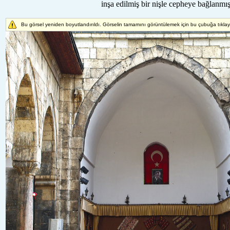
inşa edilmiş bir nişle cepheye bağlanmışt
Bu görsel yeniden boyutlandırıldı. Görselin tamamını görüntülemek için bu çubuğa tıkla