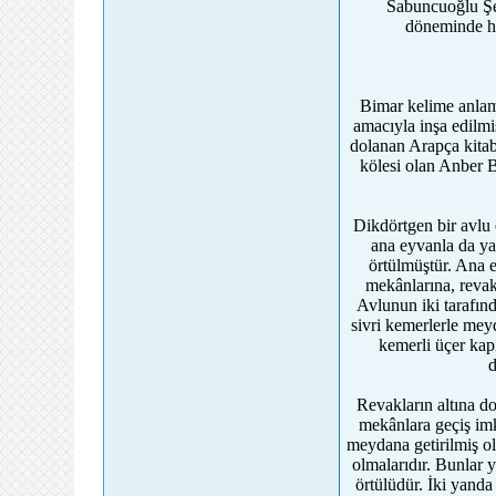
Sabuncuoğlu Şer
döneminde he
Bimar kelime anlamı
amacıyla inşa edilmi
dolanan Arapça kitab
kölesi olan Anber B
Dikdörtgen bir avlu e
ana eyvanla da yap
örtülmüştür. Ana 
mekânlarına, revakl
Avlunun iki tarafınd
sivri kemerlerle meyd
kemerli üçer kapı
d
Revakların altına d
mekânlara geçiş imk
meydana getirilmiş ol
olmalarıdır. Bunlar 
örtülüdür. İki yanda 