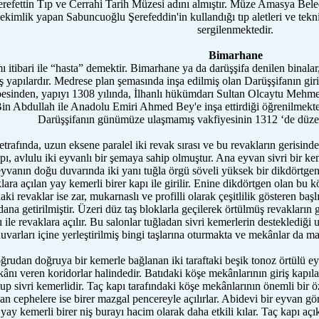
efettin Tıp ve Cerrahi Tarih Müzesi adını almıştır. Müze Amasya Beledi
kimlik yapan Sabuncuoğlu Şerefeddin'in kullandığı tıp aletleri ve tekni
sergilenmektedir.
Bimarhane
 itibari ile “hasta” demektir. Bimarhane ya da darüşşifa denilen binala
ş yapılardır. Medrese plan şemasında inşa edilmiş olan Darüşşifanın giriş
esinden, yapıyı 1308 yılında, İlhanlı hükümdarı Sultan Olcaytu Mehmed
in Abdullah ile Anadolu Emiri Ahmed Bey'e inşa ettirdiği öğrenilmekte
Darüşşifanın günümüze ulaşmamış vakfiyesinin 1312 ‘de düzen
trafında, uzun eksene paralel iki revak sırası ve bu revakların gerisinde 
ı, avlulu iki eyvanlı bir şemaya sahip olmuştur. Ana eyvan sivri bir keme
eyvanın doğu duvarında iki yanı tuğla örgü söveli yüksek bir dikdörtge
ara açılan yay kemerli birer kapı ile girilir. Enine dikdörtgen olan bu k
aki revaklar ise zar, mukarnaslı ve profilli olarak çeşitlilik gösteren b
ana getirilmiştir. Üzeri düz taş bloklarla geçilerek örtülmüş revakların
 ile revaklara açılır. Bu salonlar tuğladan sivri kemerlerin desteklediği
uvarları içine yerleştirilmiş bingi taşlarına oturmakta ve mekânlar da ma
oğrudan doğruya bir kemerle bağlanan iki taraftaki beşik tonoz örtülü e
ânı veren koridorlar halindedir. Batıdaki köşe mekânlarının giriş kapıl
up sivri kemerlidir. Taç kapı tarafındaki köşe mekânlarının önemli bir ö
yan cephelere ise birer mazgal pencereyle açılırlar. Abidevi bir eyvan g
yay kemerli birer niş burayı hacim olarak daha etkili kılar. Taç kapı açıkl