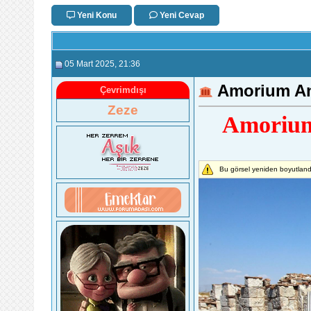
Yeni Konu
Yeni Cevap
05 Mart 2025
, 21:36
Amorium Ant
Çevrimdışı
Zeze
Amorium 
Bu görsel yeniden boyutland