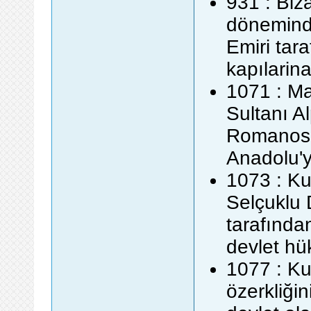
931 : Biz
döneminde
Emiri tar
kapılarina
1071 : M
Sultanı A
Romanos D
Anadolu'y
1073 : K
Selçuklu 
tarafından
devlet hü
1077 : Ku
özerkliğin