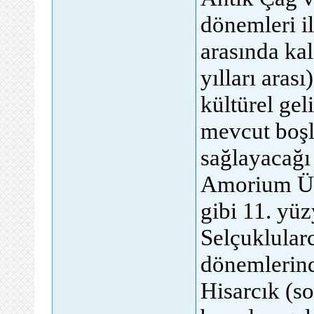
dönemleri i
arasında ka
yılları arası
kültürel gel
mevcut boş
sağlayacağı
Amorium Üst
gibi 11. yüz
Selçuklular
dönemlerinde
Hisarcık (s