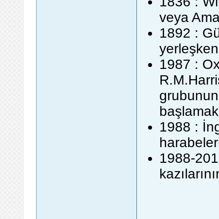
1836 : Wi
veya Amar
1892 : G
yerleşken
1987 : Ox
R.M.Harri
grubunun
başlamak 
1988 : İn
harabeler
1988-2010
kazıların