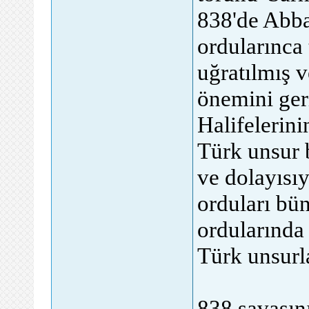
838'de Abba
ordularınca
uğratılmış v
önemini ger
Halifelerini
Türk unsur 
ve dolayısıy
orduları bü
ordularınd
Türk unsurl
838 savaşın