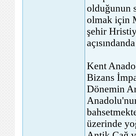
olduğunun 
olmak için 
şehir Hristi
açısındanda 
Kent Anadol
Bizans İmpa
Dönemin Ar
Anadolu'nu
bahsetmekted
üzerinde yo
Antik Çağ v