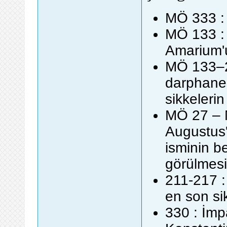
MÖ 333 : 
MÖ 133 : 
Amarium'u
MÖ 133–27
darphane
sikkeleri
MÖ 27 – 
Augustus'
isminin be
görülmesi
211-217 :
en son sik
330 : İmp