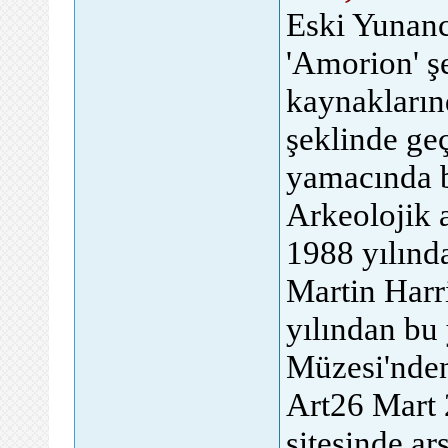
Eski Yunanc
'Amorion' şe
kaynakları
şeklinde g
yamacında 
Arkeolojik a
1988 yılınd
Martin Harri
yılından bu
Müzesi'nde
Art26 Mart
sitesinde ar