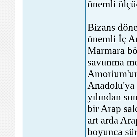
önemli ölçüd
Bizans döne
önemli İç A
Marmara bö
savunma mev
Amorium'un 
Anadolu'ya 
yılından so
bir Arap sa
art arda Arap
boyunca sür