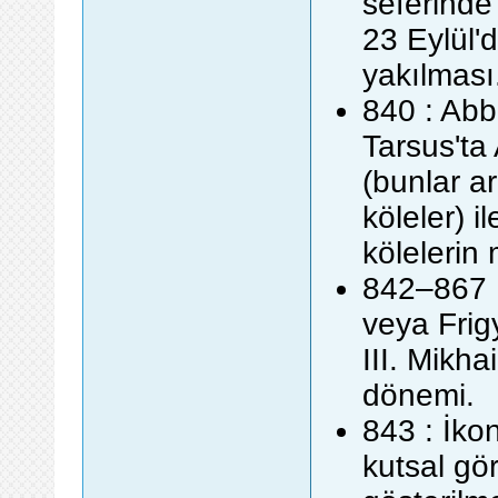
seferinde
23 Eylül'd
yakılması
840 : Abb
Tarsus'ta 
(bunlar a
köleler) i
kölelerin
842–867 :
veya Frig
III. Mikha
dönemi.
843 : İko
kutsal gö