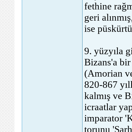
fethine rağm
geri alınmış
ise püskürt
9. yüzyıla 
Bizans'a bir
(Amorian v
820-867 yıll
kalmış ve Bi
icraatlar y
imparator 'K
torunu 'Sarh