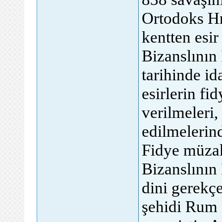
Ortodoks Hr
kentten esir
Bizanslının
tarihinde id
esirlerin fi
verilmeleri,
edilmelerin
Fidye müza
Bizanslının
dini gerekç
şehidi Rum 