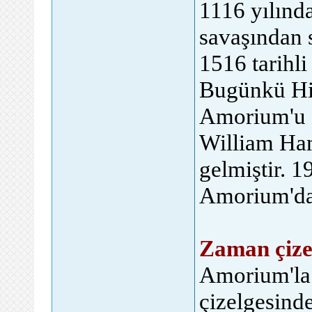
1116 yılınd
savaşından s
1516 tarihli
Bugünkü His
Amorium'u z
William Ham
gelmiştir. 
Amorium'da 
Zaman çize
Amorium'la 
çizelgesinde 