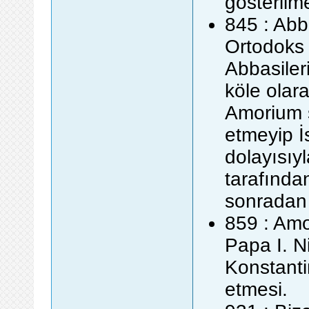
gösterilm
845 : Abb
Ortodoks K
Abbasiler
köle olar
Amorium şe
etmeyip İ
dolayısıy
tarafında
sonradan a
859 : Am
Papa I. N
Konstanti
etmesi.