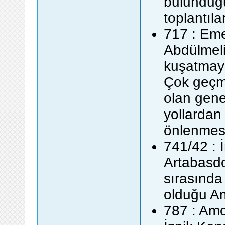
bulunduğu 
toplantıla
717 : Eme
Abdülmeli
kuşatmaya
Çok geçm
olan gener
yollardan
önlenmes
741/42 : 
Artabasdo
sırasında
olduğu Am
787 : Amo