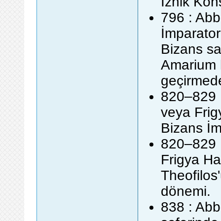
İznik Kons
796 : Abb
İmparator
Bizans sa
Amarium k
geçirmede
820–829 
veya Frig
Bizans İm
820–829 :
Frigya Ha
Theofilos
dönemi.
838 : Abb