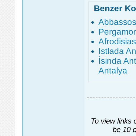
Benzer Ko
Abbassos 
Pergamon 
Afrodisias
Istlada An
İsinda Ant
Antalya
To view links 
be 10 o