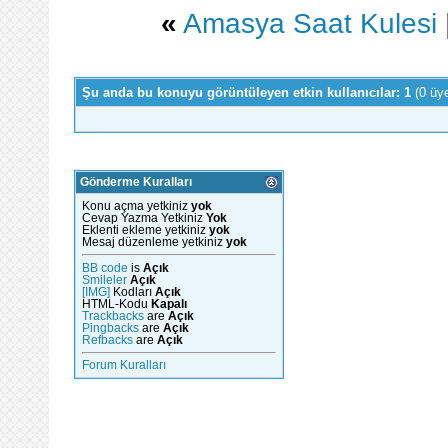
«
Amasya Saat Kulesi
Şu anda bu konuyu görüntüleyen etkin kullanıcılar: 1
(0 üy
Gönderme Kuralları
Konu açma yetkiniz
yok
Cevap Yazma Yetkiniz
Yok
Eklenti ekleme yetkiniz
yok
Mesaj düzenleme yetkiniz
yok
BB code
is
Açık
Smileler
Açık
[IMG]
Kodları
Açık
HTML-Kodu
Kapalı
Trackbacks
are
Açık
Pingbacks
are
Açık
Refbacks
are
Açık
Forum Kuralları