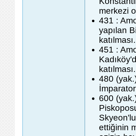
Konstanti
merkezi o
431 : Amo
yapılan B
katılması.
451 : Amo
Kadıköy'd
katılması.
480 (yak.
İmparator
600 (yak.
Piskoposu
Skyeon'lu
ettiğinin 