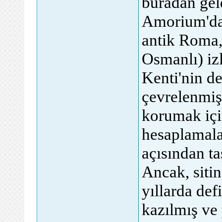
buradan geld
Amorium'da 
antik Roma,
Osmanlı) izl
Kenti'nin de
çevrelenmiş
korumak içi
hesaplamala
açısından t
Ancak, siti
yıllarda def
kazılmış ve