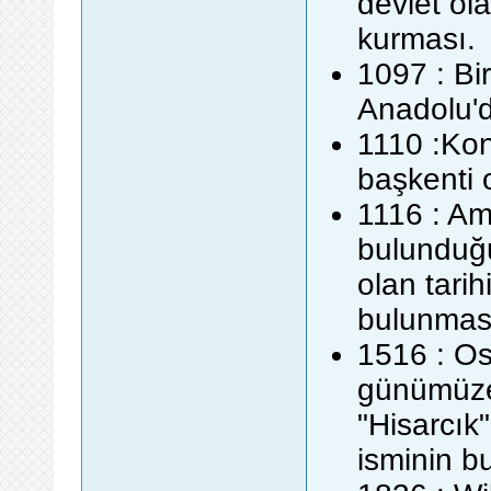
devlet ol
kurması.
1097 : Bir
Anadolu'd
1110 :Kon
başkenti 
1116 : Am
bulunduğu
olan tarih
bulunmas
1516 : Os
günümüze 
"Hisarcık
isminin b