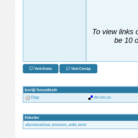
To view links 
be 10 o
Yeni Konu
Yeni Cevap
İçeriği Sosyalleştir
Digg
del.icio.us
Etiketler
afyonkarahisar
,
amorium
,
antik
,
kenti