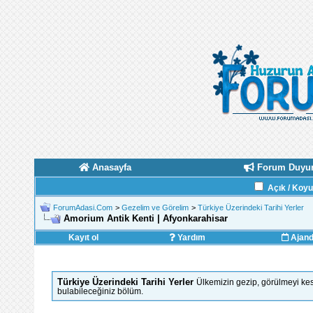
Anasayfa
Forum Duyur
Açık / Koy
ForumAdasi.Com
>
Gezelim ve Görelim
>
Türkiye Üzerindeki Tarihi Yerler
Amorium Antik Kenti | Afyonkarahisar
Kayıt ol
Yardım
Ajan
Türkiye Üzerindeki Tarihi Yerler
Ülkemizin gezip, görülmeyi kesi
bulabileceğiniz bölüm.