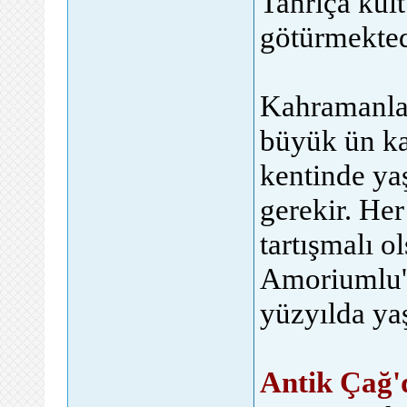
Tanrıça kült
götürmekted
Kahramanlar
büyük ün k
kentinde ya
gerekir. He
tartışmalı o
Amoriumlu'd
yüzyılda yaş
Antik Çağ