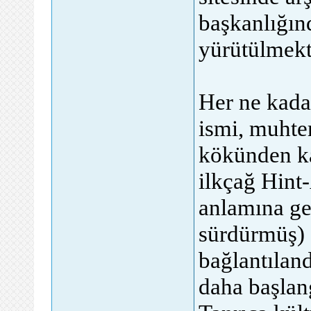
başkanlığınd
yürütülmekt
Her ne kadar
ismi, muhte
kökünden k
ilkçağ Hint
anlamına ge
sürdürmüş) 
bağlantıland
daha başlan