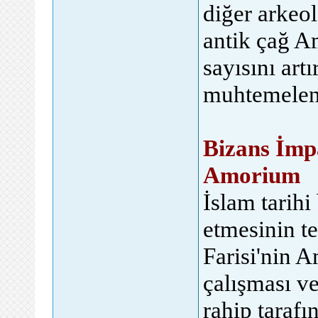
diğer arkeol
antik çağ Am
sayısını art
muhtemelen 
Bizans İmp
Amorium
İslam tarih
etmesinin t
Farisi'nin 
çalışması ve
rahip tarafı