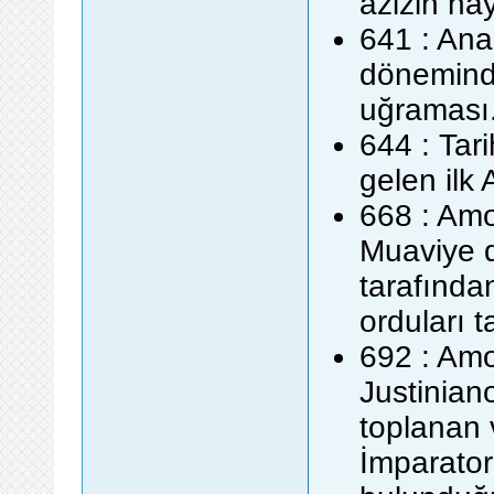
azizin ha
641 : Ana
dönemind
uğraması
644 : Tar
gelen ilk 
668 : Amor
Muaviye d
tarafında
orduları t
692 : Amo
Justinian
toplanan
İmparator