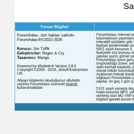
Sa
Forum Bilgileri
ForumAdası, tüm hakları saklıdır.
ForumAdası; internet or
tutulmaksızın yayımlana
ForumAdası®©2022-2026
interaktif sözlükler gi
faaliyet göstermekte ola
Kurucu:
Jön TüRk
5651 sayılı kanunun 5. 
Geliştiriciler:
Regex & Cry
faaliyetin söz konusu 
yapılan yazılı, görsel 
Tasarımcı:
Mango
ForumAdası üyesi gerçek
öngörüldüğü üzere; yer 
Powered by vBulletin® Version 3.8.6
saklı kalmak kaydıyla,
Copyright ©2000 - 2026, Jelsoft Enterprises
olarak imkân bulunduğu
Ltd.
Açıklanan hukuki dayan
sağlayıcı ForumAdası y
Altyapı bilgilerini okuduğunuz vBulletin
yapılıp, en geç 2 gün iç
yazılımı ForumAdası üzerinde
lisanslı
kullanılmaktadır.
5101 sayılı yasayla deg
hakkı bulunan MP3, vide
verilmiş olan MÜ-YAP ta
bilgileri gerekli kurum i