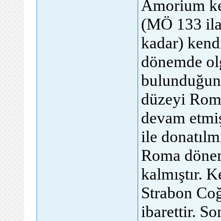
Amorium ken
(MÖ 133 ila
kadar) kendi
dönemde olg
bulunduğunun
düzeyi Rom
devam etmiş
ile donatılm
Roma dönem
kalmıştır. Ke
Strabon Coğr
ibarettir. 