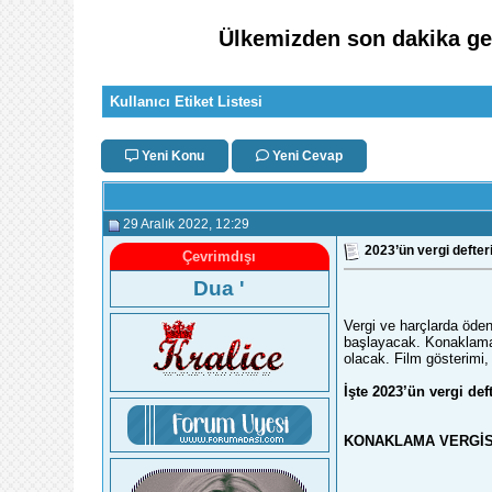
Ülkemizden son dakika gel
Kullanıcı Etiket Listesi
Yeni Konu
Yeni Cevap
29 Aralık 2022
, 12:29
2023’ün vergi defter
Çevrimdışı
Dua '
Vergi ve harçlarda öden
başlayacak. Konaklama 
olacak. Film gösterimi, 
İşte 2023’ün vergi def
KONAKLAMA VERGİSİ