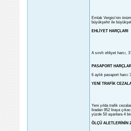
Emlak Vergisi’nin önümü
büyükşehir ile büyükşeh
EHLİYET HARÇLARI
A sınıfı ehliyet harcı, 
PASAPORT HARÇLAR
6 aylık pasaport harcı 
YENİ TRAFİK CEZAL
Yeni yılda trafik ceza
liradan 952 liraya çıka
yüzde 50 aşanlara 4 bin
ÖLÇÜ ALETLERİNİN 