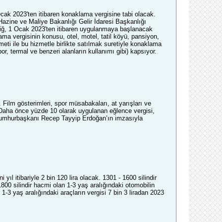
cak 2023'ten itibaren konaklama vergisine tabi olacak.
azine ve Maliye Bakanlığı Gelir İdaresi Başkanlığı
iğ, 1 Ocak 2023'ten itibaren uygulanmaya başlanacak
ama vergisinin konusu, otel, motel, tatil köyü, pansiyon,
eti ile bu hizmetle birlikte satılmak suretiyle konaklama
r, termal ve benzeri alanların kullanımı gibi) kapsıyor.
. Film gösterimleri, spor müsabakaları, at yarışları ve
 Daha önce yüzde 10 olarak uygulanan eğlence vergisi,
 Cumhurbaşkanı Recep Tayyip Erdoğan’ın imzasıyla
 yıl itibariyle 2 bin 120 lira olacak. 1301 - 1600 silindir
800 silindir hacmi olan 1-3 yaş aralığındaki otomobilin
n 1-3 yaş aralığındaki araçların vergisi 7 bin 3 liradan 2023