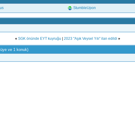
.us
StumbleUpon
«
SGK önünde EYT kuyruğu
|
2023 "Aşık Veysel Yılı" ilan edildi
»
 üye ve 1 konuk)