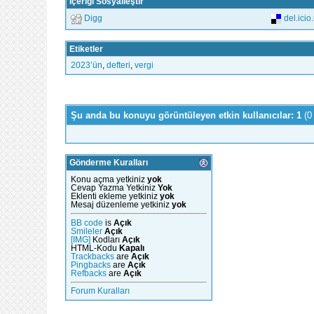
İçeriği Sosyalleştir
Digg
del.icio
Etiketler
2023’ün
,
defteri
,
vergi
Şu anda bu konuyu görüntüleyen etkin kullanıcılar: 1
(0
Gönderme Kuralları
Konu açma yetkiniz
yok
Cevap Yazma Yetkiniz
Yok
Eklenti ekleme yetkiniz
yok
Mesaj düzenleme yetkiniz
yok
BB code
is
Açık
Smileler
Açık
[IMG]
Kodları
Açık
HTML-Kodu
Kapalı
Trackbacks
are
Açık
Pingbacks
are
Açık
Refbacks
are
Açık
Forum Kuralları