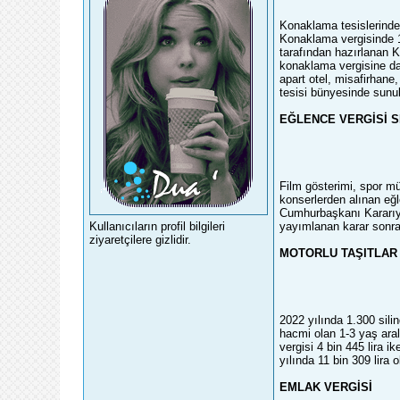
Konaklama tesislerinde
Konaklama vergisinde 1
tarafından hazırlanan 
konaklama vergisine dai
apart otel, misafirhane
tesisi bünyesinde sunul
EĞLENCE VERGİSİ S
Film gösterimi, spor müs
konserlerden alınan eğ
Cumhurbaşkanı Kararıyl
yayımlanan karar sonra
Kullanıcıların profil bilgileri
ziyaretçilere gizlidir.
MOTORLU TAŞITLAR 
2022 yılında 1.300 silind
hacmi olan 1-3 yaş aral
vergisi 4 bin 445 lira i
yılında 11 bin 309 lira 
EMLAK VERGİSİ