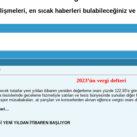
işmeleri, en sıcak haberleri bulabileceğiniz ve
i
2023’ün vergi defteri
ecek tutarlar yeni yıldan itibaren yeniden değerleme oranı yüzde 122,93’e göre
tesislerinde geceleme hizmetiyle satılan ve tesis bünyesinde sunulan diğer h
spor müsabakaları, at yarışları ve konserlerden alınan eğlence vergisi oranı da
teri…
 YENİ YILDAN İTİBAREN BAŞLIYOR