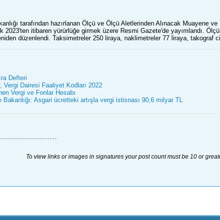
kanlığı tarafından hazırlanan Ölçü ve Ölçü Aletlerinden Alınacak Muayene v
 2023'ten itibaren yürürlüğe girmek üzere Resmi Gazete'de yayımlandı. Ölçü v
iden düzenlendi. Taksimetreler 250 liraya, naklimetreler 77 liraya, takograf c
a Defteri
 Vergi Dairesi Faaliyet Kodları 2022
nen Vergi ve Fonlar Hesabı
Bakanlığı: Asgari ücretteki artışla vergi istisnası 90,6 milyar TL
To view links or images in signatures your post count must be 10 or great