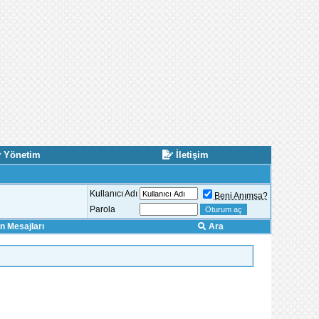
Yönetim
İletişim
Kullanıcı Adı
Beni Anımsa?
Parola
 Mesajları
Ara