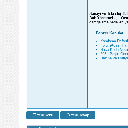
Sanayi ve Teknoloji Ba
Dair Yönetmelik, 1 Ocak
damgalama bedelleri yen
Benzer Konular
:
Karalama Defteri
ForumAdası Hatır
Nace Kodu Nedir,
295 - Peşin Öde
Hazine ve Maliye 
Yeni Konu
Yeni Cevap