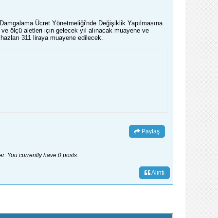
e Damgalama Ücret Yönetmeliği'nde Değişiklik Yapılmasına
e ölçü aletleri için gelecek yıl alınacak muayene ve
ihazları 311 liraya muayene edilecek.
Paylaş
er. You currently have 0 posts.
Alıntı