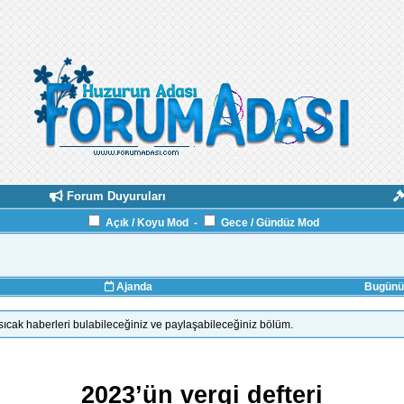
Forum Duyuruları
Açık / Koyu Mod
-
Gece / Gündüz Mod
Ajanda
Bugünün
ıcak haberleri bulabileceğiniz ve paylaşabileceğiniz bölüm.
2023’ün vergi defteri