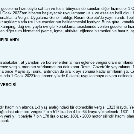
 geceleme hizmetiyle satılan ve tesis bünyesinde sunulan diğer hizmetler 1 O
 Ocak 2023'ten itibaren başlayacak uygulamanın usul ve esasları belli oldu. H
Konaklama Vergisi Uygulama Genel Tebliği, Resmi Gazete'de yayımlandı. Tebl
r açıklamalarla usul ve esaslarının belirlenmesini içeriyor. Buna göre, konakl
, kamping, dağ evi, yayla evi gibi konaklama tesislerinde verilen geceleme hizm
an diğer tüm hizmetleri (yeme, içme, aktivite, eğlence hizmetleri ve havuz, spo
IFIRLANDI
abakaları, at yarışları ve konserlerden alınan eğlence vergisi oranı sıfırlandı
lence vergisi oranının sıfırlanmasına dair karar Resmi Gazete'de yayımlandı.
a önce Mayıs ayı sonu, ardından da aralık ayı sonuna kadar sıfırlanmıştı.
sında 1 Ocak 2023’ten itibaren yüzde 0 olarak uygulanmaya devam edilecek.
VERGİSİ
ir hacminin altında 1-3 yaş aralığındaki bir otomobilin vergisi 1313 liraydı. Yeni
ığındaki otomobil vergisi 2 bin 517 liradan 4 bin 64 liraya yükselecek. 1601 - 1
ken yeni yıl itibariyle 7 bin 178 lira olacak. 1801 - 2000 motor silindir hacmi ola
olacak.