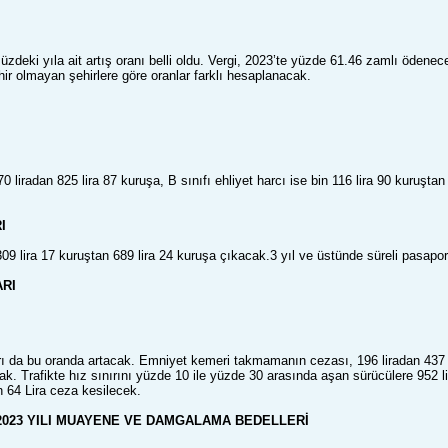
zdeki yıla ait artış oranı belli oldu. Vergi, 2023’te yüzde 61.46 zamlı ödenece
ir olmayan şehirlere göre oranlar farklı hesaplanacak.
370 liradan 825 lira 87 kuruşa, B sınıfı ehliyet harcı ise bin 116 lira 90 kuruşt
I
309 lira 17 kuruştan 689 lira 24 kuruşa çıkacak.3 yıl ve üstünde süreli pasapor
ARI
ları da bu oranda artacak. Emniyet kemeri takmamanın cezası, 196 liradan 437
cak. Trafikte hız sınırını yüzde 10 ile yüzde 30 arasında aşan sürücülere 952 l
 64 Lira ceza kesilecek.
2023 YILI MUAYENE VE DAMGALAMA BEDELLERİ