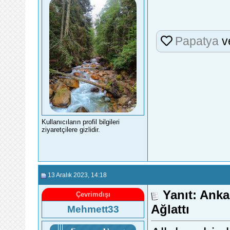
Papatya
v
Kullanıcıların profil bilgileri
ziyaretçilere gizlidir.
13 Aralık 2023
, 14:18
Yanıt: Anka
Çevrimdışı
Ağlattı
Mehmett33