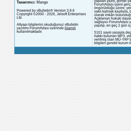
yapılan yazılı, görsel 
Tasarımcı:
Mango
ForumAdası üyesi gerçek
öngörüldüğü üzere; yer 
Powered by vBulletin® Version 3.8.6
saklı kalmak kaydıyla,
Copyright ©2000 - 2026, Jelsoft Enterprises
olarak imkân bulunduğu
Ltd.
Açıklanan hukuki dayan
sağlayıcı ForumAdası y
Altyapı bilgilerini okuduğunuz vBulletin
yapılıp, en geç 2 gün iç
yazılımı ForumAdası üzerinde
lisanslı
kullanılmaktadır.
5101 sayılı yasayla deg
hakkı bulunan MP3, vide
verilmiş olan MÜ-YAP ta
bilgileri gerekli kurum i