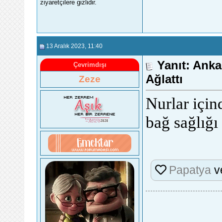
ziyaretçilere gizlidir.
13 Aralık 2023
, 11:40
Yanıt: Anka
Çevrimdışı
Ağlattı
Zeze
Nurlar için
bağ sağlığı
Papatya
v