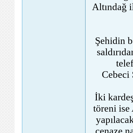
Altındağ i
Şehidin b
saldırıda
tele
Cebeci 
İki karde
töreni is
yapılaca
cenaze n