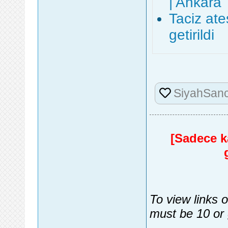
| Ankara
Taciz ate
getirildi
SiyahSan
[Sadece ka
To view links 
must be 10 or 