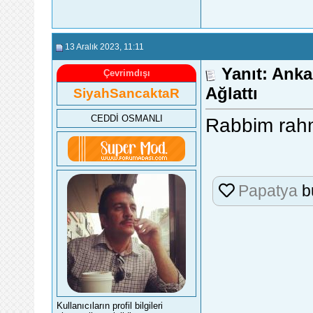
13 Aralık 2023
, 11:11
Yanıt: Anka
Çevrimdışı
Ağlattı
SiyahSancaktaR
CEDDİ OSMANLI
Rabbim rahme
Papatya
b
Kullanıcıların profil bilgileri