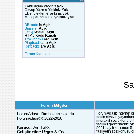
Konu açma yetkiniz
yok
Cevap Yazma Yetkiniz
Yok
Eklenti ekleme yetkiniz
yok
Mesaj düzenleme yetkiniz
yok
BB code
is
Açık
Smileler
Açık
[IMG]
Kodları
Açık
HTML-Kodu
Kapalı
Trackbacks
are
Açık
Pingbacks
are
Açık
Refbacks
are
Açık
Forum Kuralları
Sa
Forum Bilgileri
ForumAdası, tüm hakları saklıdır.
ForumAdası; internet or
tutulmaksızın yayımlana
ForumAdası®©2022-2026
interaktif sözlükler gi
faaliyet göstermekte ola
Kurucu:
Jön TüRk
5651 sayılı kanunun 5. 
Geliştiriciler:
Regex & Cry
faaliyetin söz konusu 