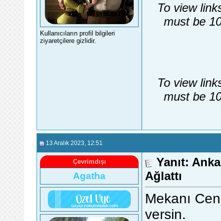
To view link
must be 10
Kullanıcıların profil bilgileri
ziyaretçilere gizlidir.
To view link
must be 10
13 Aralık 2023
, 12:51
Yanıt: Anka
Çevrimdışı
Ağlattı
Agatha
Mekanı Cenne
versin.