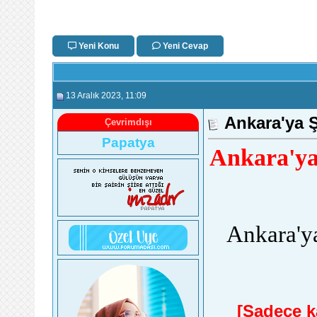
Yeni Konu
Yeni Cevap
13 Aralık 2023
, 11:09
Ankara'ya Ş
Çevrimdışı
Papatya
Ankara'ya
Ankara'ya
[Sadece ka