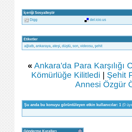
İçeriği Sosyalleştir
Digg
del.icio.us
Etiketler
ağlattı
,
ankaraya
,
ateşi
,
düştü
,
son
,
videosu
,
şehit
«
Ankara'da Para Karşılığı Ci
Kömürlüğe Kilitledi
|
Şehit 
Annesi Özgür Ö
Şu anda bu konuyu görüntüleyen etkin kullanıcılar: 1
(0 üy
Gönderme Kuralları