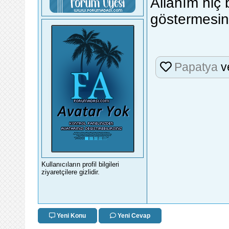
Allahım hiç 
göstermesin
Papatya
v
Kullanıcıların profil bilgileri
ziyaretçilere gizlidir.
Yeni Konu
Yeni Cevap