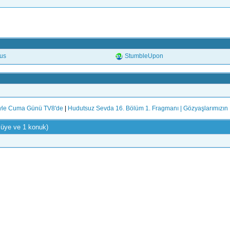
.us
StumbleUpon
yle Cuma Günü TV8'de
|
Hudutsuz Sevda 16. Bölüm 1. Fragmanı | Gözyaşlarımızın B
 üye ve 1 konuk)