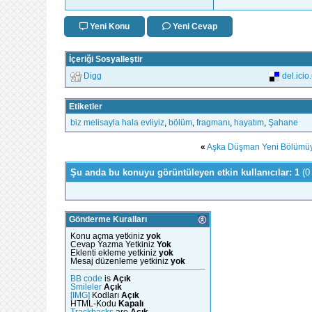
Yeni Konu
Yeni Cevap
İçeriği Sosyalleştir
Digg
del.icio
Etiketler
biz melisayla hala evliyiz
,
bölüm
,
fragmanı
,
hayatım
,
Şahane
«
Aşka Düşman Yeni Bölümü
Şu anda bu konuyu görüntüleyen etkin kullanıcılar: 1
(0
Gönderme Kuralları
Konu açma yetkiniz
yok
Cevap Yazma Yetkiniz
Yok
Eklenti ekleme yetkiniz
yok
Mesaj düzenleme yetkiniz
yok
BB code
is
Açık
Smileler
Açık
[IMG]
Kodları
Açık
HTML-Kodu
Kapalı