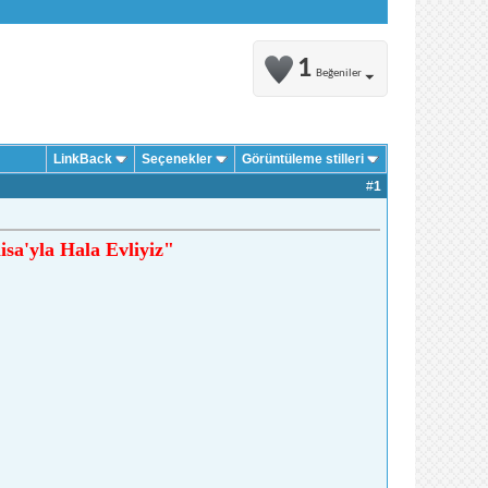
1
Beğeniler
LinkBack
Seçenekler
Görüntüleme stilleri
#
1
sa'yla Hala Evliyiz"