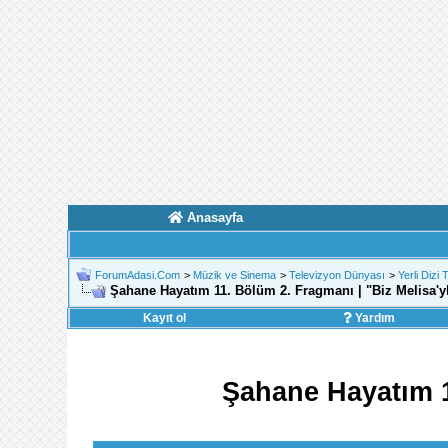
Anasayfa
ForumAdasi.Com
>
Müzik ve Sinema
>
Televizyon Dünyası
>
Yerli Dizi 
Şahane Hayatım 11. Bölüm 2. Fragmanı | "Biz Melisa'yl
Kayıt ol
Yardım
Şahane Hayatım 11