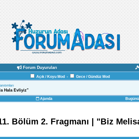
Forum Duyuruları
Açık / Koyu Mod
-
Gece / Gündüz Mod
Tanıtımları
a Hala Evliyiz"
Ajanda
Bugünün
. Bölüm 2. Fragmanı | "Biz Melisa