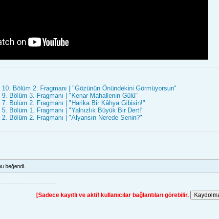
10. Bölüm 2. Fragmanı | "Gözünün Önündekini Görmüyorsun"
9. Bölüm 3. Fragmanı | "Kenar Mahallenin Gülü"
. Bölüm 2. Fragmanı | "Harika Bir Kâhya Gibisin!"
. Bölüm 1. Fragmanı | "Yalnızlık Büyük Bir Dert!"
2. Bölüm 2. Fragmanı | "Alyansın Nerede Senin?"
u beğendi.
[Sadece kayıtlı ve aktif kullanıcılar bağlantıları görebilir.