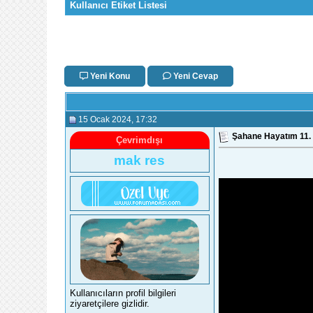
Kullanıcı Etiket Listesi
Yeni Konu
Yeni Cevap
15 Ocak 2024
, 17:32
Şahane Hayatım 11. B
Çevrimdışı
mak res
Kullanıcıların profil bilgileri
ziyaretçilere gizlidir.