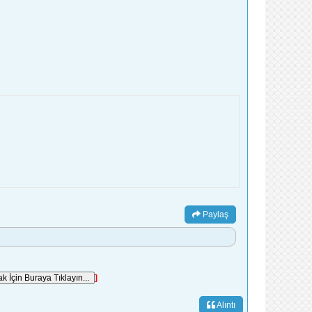
Paylaş
]
Alıntı