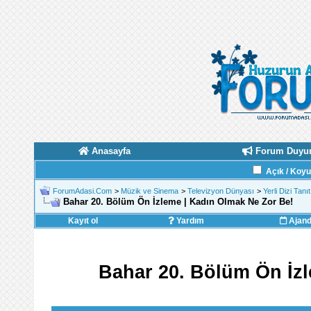
Anasayfa
Forum Duyur
Açık / Koy
ForumAdasi.Com
>
Müzik ve Sinema
>
Televizyon Dünyası
>
Yerli Dizi Tanı
Bahar 20. Bölüm Ön İzleme | Kadın Olmak Ne Zor Be!
Kayıt ol
Yardım
Ajan
Bahar 20. Bölüm Ön İz