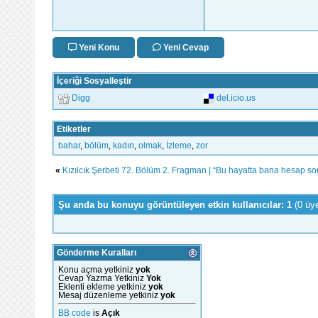
Yeni Konu
Yeni Cevap
İçeriği Sosyalleştir
Digg
del.icio.us
Etiketler
bahar
,
bölüm
,
kadın
,
olmak
,
İzleme
,
zor
«
Kızılcık Şerbeti 72. Bölüm 2. Fragman | “Bu hayatta bana hesap sor
Şu anda bu konuyu görüntüleyen etkin kullanıcılar: 1
(0 üy
Gönderme Kuralları
Konu açma yetkiniz
yok
Cevap Yazma Yetkiniz
Yok
Eklenti ekleme yetkiniz
yok
Mesaj düzenleme yetkiniz
yok
BB code
is
Açık