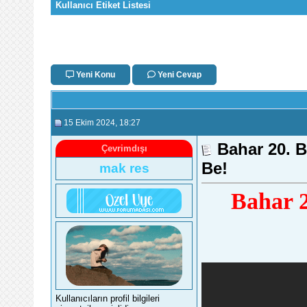
Kullanıcı Etiket Listesi
Yeni Konu
Yeni Cevap
15 Ekim 2024
, 18:27
Bahar 20. 
Çevrimdışı
Be!
mak res
Bahar 2
Kullanıcıların profil bilgileri