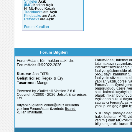
Smileler
Açık
[IMG]
Kodları
Açık
HTML-Kodu
Kapalı
Trackbacks
are
Açık
Pingbacks
are
Açık
Refbacks
are
Açık
Forum Kuralları
Forum Bilgileri
ForumAdası, tüm hakları saklıdır.
ForumAdası; internet or
tutulmaksızın yayımlana
ForumAdası®©2022-2026
interaktif sözlükler gi
faaliyet göstermekte ola
Kurucu:
Jön TüRk
5651 sayılı kanunun 5. 
Geliştiriciler:
Regex & Cry
faaliyetin söz konusu 
yapılan yazılı, görsel 
Tasarımcı:
Mango
ForumAdası üyesi gerçek
öngörüldüğü üzere; yer 
Powered by vBulletin® Version 3.8.6
saklı kalmak kaydıyla,
Copyright ©2000 - 2026, Jelsoft Enterprises
olarak imkân bulunduğu
Ltd.
Açıklanan hukuki dayan
sağlayıcı ForumAdası y
Altyapı bilgilerini okuduğunuz vBulletin
yapılıp, en geç 2 gün iç
yazılımı ForumAdası üzerinde
lisanslı
kullanılmaktadır.
5101 sayılı yasayla deg
hakkı bulunan MP3, vide
verilmiş olan MÜ-YAP ta
bilgileri gerekli kurum i