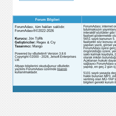
Forum Bilgileri
ForumAdası, tüm hakları saklıdır.
ForumAdası; internet or
tutulmaksızın yayımlana
ForumAdası®©2022-2026
interaktif sözlükler gi
faaliyet göstermekte ola
Kurucu:
Jön TüRk
5651 sayılı kanunun 5. 
Geliştiriciler:
Regex & Cry
faaliyetin söz konusu 
yapılan yazılı, görsel 
Tasarımcı:
Mango
ForumAdası üyesi gerçek
öngörüldüğü üzere; yer 
Powered by vBulletin® Version 3.8.6
saklı kalmak kaydıyla,
Copyright ©2000 - 2026, Jelsoft Enterprises
olarak imkân bulunduğu
Ltd.
Açıklanan hukuki dayan
sağlayıcı ForumAdası y
Altyapı bilgilerini okuduğunuz vBulletin
yapılıp, en geç 2 gün iç
yazılımı ForumAdası üzerinde
lisanslı
kullanılmaktadır.
5101 sayılı yasayla deg
hakkı bulunan MP3, vide
verilmiş olan MÜ-YAP ta
bilgileri gerekli kurum i