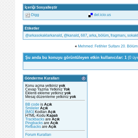
İçeriği Sosyalleştir
Digg
del.icio.us
Etiketler
‪@arkasokaklarkanald‬
,
‪@kanald‬
,
687
,
arka
,
bölüm
,
fragmanı
,
sokakl
«
Mehmed: Fetihler Sultanı 20. Bölüm 
Şu anda bu konuyu görüntüleyen etkin kullanıcılar: 1
(0 üy
Gönderme Kuralları
Konu açma yetkiniz
yok
Cevap Yazma Yetkiniz
Yok
Eklenti ekleme yetkiniz
yok
Mesaj düzenleme yetkiniz
yok
BB code
is
Açık
Smileler
Açık
[IMG]
Kodları
Açık
HTML-Kodu
Kapalı
Trackbacks
are
Açık
Pingbacks
are
Açık
Refbacks
are
Açık
Forum Kuralları