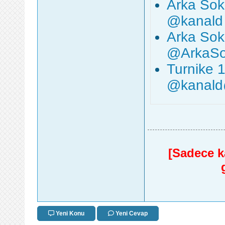
Arka Sok
‪@kanald‬
Arka Sok
‪@ArkaSo
Turnike 
‪@kanald‬
[Sadece ka
Yeni Konu
Yeni Cevap