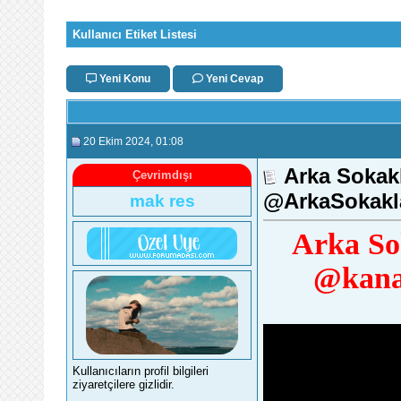
Kullanıcı Etiket Listesi
Yeni Konu
Yeni Cevap
20 Ekim 2024
, 01:08
Arka Sokak
Çevrimdışı
‪@ArkaSokakl
mak res
Arka So
‪@kana
Kullanıcıların profil bilgileri
ziyaretçilere gizlidir.