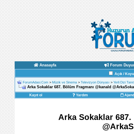
Anasayfa
Forum Duyur
Açık / Koy
ForumAdasi.Com
>
Müzik ve Sinema
>
Televizyon Dünyası
>
Yerli Dizi Tanı
Arka Sokaklar 687. Bölüm Fragmanı ‪@kanald‬ ‪@ArkaSoka
Kayıt ol
Yardım
Ajan
Arka Sokaklar 687.
‪@ArkaS