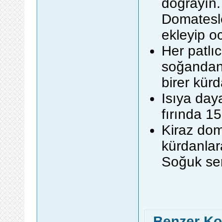
doğrayın.
Domatesle
ekleyip o
Her patlı
soğandan 
birer kür
Isıya day
fırında 15
Kiraz doma
kürdanla
Soğuk ser
Benzer Ko