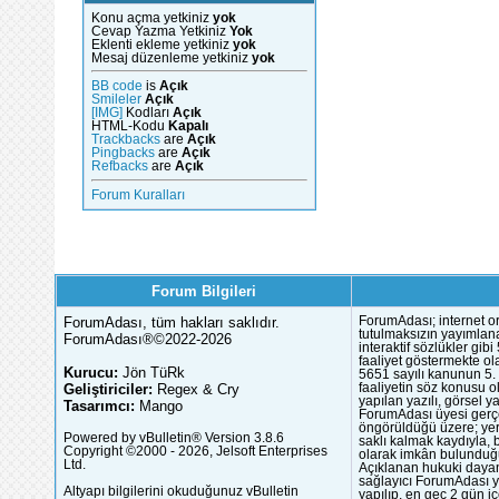
Konu açma yetkiniz
yok
Cevap Yazma Yetkiniz
Yok
Eklenti ekleme yetkiniz
yok
Mesaj düzenleme yetkiniz
yok
BB code
is
Açık
Smileler
Açık
[IMG]
Kodları
Açık
HTML-Kodu
Kapalı
Trackbacks
are
Açık
Pingbacks
are
Açık
Refbacks
are
Açık
Forum Kuralları
Forum Bilgileri
ForumAdası, tüm hakları saklıdır.
ForumAdası; internet or
tutulmaksızın yayımlana
ForumAdası®©2022-2026
interaktif sözlükler gi
faaliyet göstermekte ola
Kurucu:
Jön TüRk
5651 sayılı kanunun 5. 
Geliştiriciler:
Regex & Cry
faaliyetin söz konusu 
yapılan yazılı, görsel 
Tasarımcı:
Mango
ForumAdası üyesi gerçek
öngörüldüğü üzere; yer 
Powered by vBulletin® Version 3.8.6
saklı kalmak kaydıyla,
Copyright ©2000 - 2026, Jelsoft Enterprises
olarak imkân bulunduğu
Ltd.
Açıklanan hukuki dayan
sağlayıcı ForumAdası y
Altyapı bilgilerini okuduğunuz vBulletin
yapılıp, en geç 2 gün iç