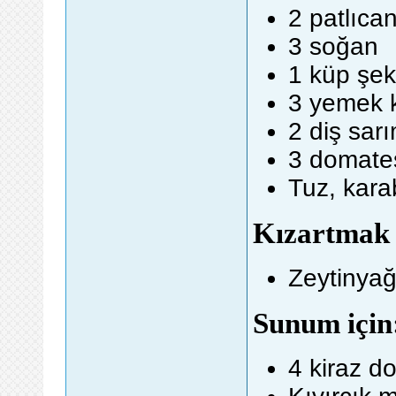
2 patlıca
3 soğan
1 küp şe
3 yemek k
2 diş sar
3 domate
Tuz, kara
Kızartmak 
Zeytinyağ
Sunum için
4 kiraz d