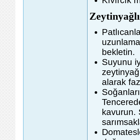
Kıvırcık
Zeytinyağlı
Patlıcanla
uzunlamas
bekletin.
Suyunu iy
zeytinyağ
alarak faz
Soğanları
Tencerede
kavurun. 
sarımsakl
Domatesle