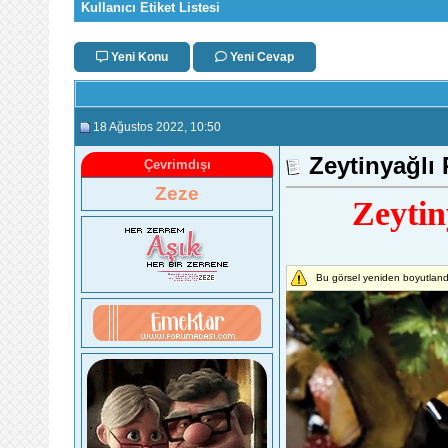
Kullanıcı Etiket Listesi
Yeni Konu
Yeni Cevap
18 Ağustos 2022
, 10:50
Zeytinyağlı 
Çevrimdışı
Zeze
Zeytin
Bu görsel yeniden boyutlandı