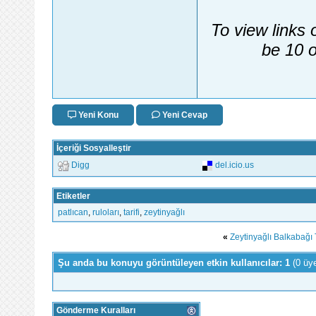
To view links 
be 10 o
Yeni Konu
Yeni Cevap
İçeriği Sosyalleştir
Digg
del.icio.us
Etiketler
patlıcan
,
ruloları
,
tarifi
,
zeytinyağlı
«
Zeytinyağlı Balkabağı T
Şu anda bu konuyu görüntüleyen etkin kullanıcılar: 1
(0 üy
Gönderme Kuralları