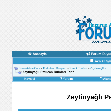
Anasayfa
Forum Duyur
Açık / Koy
ForumAdasi.Com
>
Kadınların Dünyası
>
Yemek Tarifleri
>
Zeytinyağlılar
Zeytinyağlı Patlıcan Ruloları Tarifi
Kayıt ol
Yardım
Ajan
Zeytinyağlı Pa