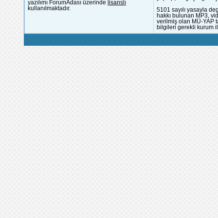
yazılımı ForumAdası üzerinde
lisanslı
kullanılmaktadır.
5101 sayılı yasayla deg
hakkı bulunan MP3, vide
verilmiş olan MÜ-YAP ta
bilgileri gerekli kurum i