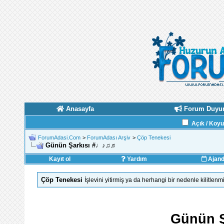
Anasayfa
Forum Duyur
Açık / Koy
ForumAdasi.Com
>
ForumAdası Arşiv
>
Çöp Tenekesi
Günün Şarkısı #♩♪♫♬
Kayıt ol
Yardım
Ajan
Çöp Tenekesi
İşlevini yitirmiş ya da herhangi bir nedenle kilitlenm
Günün 