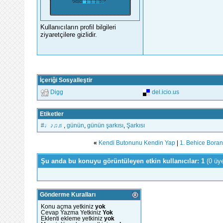
Kullanıcıların profil bilgileri
ziyaretçilere gizlidir.
İçeriği Sosyalleştir
Digg
del.icio.us
Etiketler
#♩♪♫♬
,
günün
,
günün şarkısı
,
Şarkısı
«
Kendi Butonunu Kendin Yap
|
1. Behice Boran 
Şu anda bu konuyu görüntüleyen etkin kullanıcılar: 1
(0 üy
Gönderme Kuralları
Konu açma yetkiniz
yok
Cevap Yazma Yetkiniz
Yok
Eklenti ekleme yetkiniz
yok