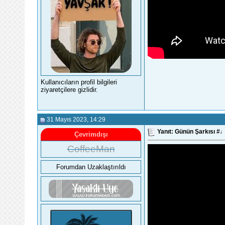
Kullanıcıların profil bilgileri
ziyaretçilere gizlidir.
31 Mayıs 2023
, 14:29
Yanıt: Günün Şarkısı 
Çevrimdışı
CoffeeMan
Forumdan Uzaklaştırıldı