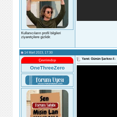
Kullanıcıların profil bilgileri
ziyaretçilere gizlidir.
14 Mart 2023
, 17:30
Yanıt: Günün Şarkısı 
Çevrimdışı
OneThreeZero