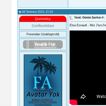
08 Temmuz 2023
, 21:53
Yanıt: Günün Şarkısı 
Çevrimdışı
CoffeeMan
Elsa Esnault - Moi J'ecrJ'e
Forumdan Uzaklaştırıldı