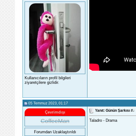
Kullanıcıların profil bilgileri
ziyaretçilere gizlidir.
05 Temmuz 2023
, 01:17
Yanıt: Günün Şarkısı 
Çevrimdışı
CoffeeMan
Taladro - Drama
Forumdan Uzaklaştırıldı