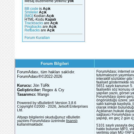
Mesaj düzenleme yetkiniz
yok
BB code
is
Açık
Smileler
Açık
[IMG]
Kodları
Açık
HTML-Kodu
Kapalı
Trackbacks
are
Açık
Pingbacks
are
Açık
Refbacks
are
Açık
Forum Kuralları
Forum Bilgileri
ForumAdası, tüm hakları saklıdır.
ForumAdası; internet or
tutulmaksızın yayımlana
ForumAdası®©2022-2026
interaktif sözlükler gi
faaliyet göstermekte ola
Kurucu:
Jön TüRk
5651 sayılı kanunun 5. 
Geliştiriciler:
Regex & Cry
faaliyetin söz konusu 
yapılan yazılı, görsel 
Tasarımcı:
Mango
ForumAdası üyesi gerçek
öngörüldüğü üzere; yer 
Powered by vBulletin® Version 3.8.6
saklı kalmak kaydıyla,
Copyright ©2000 - 2026, Jelsoft Enterprises
olarak imkân bulunduğu
Ltd.
Açıklanan hukuki dayan
sağlayıcı ForumAdası y
Altyapı bilgilerini okuduğunuz vBulletin
yapılıp, en geç 2 gün iç
yazılımı ForumAdası üzerinde
lisanslı
kullanılmaktadır.
5101 sayılı yasayla deg
hakkı bulunan MP3, vide
verilmiş olan MÜ-YAP ta