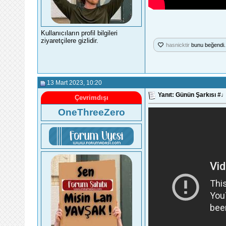
Kullanıcıların profil bilgileri
ziyaretçilere gizlidir.
hasnicktir
bunu beğendi.
13 Mart 2023
, 10:20
Yanıt: Günün Şarkısı 
Çevrimdışı
OneThreeZero