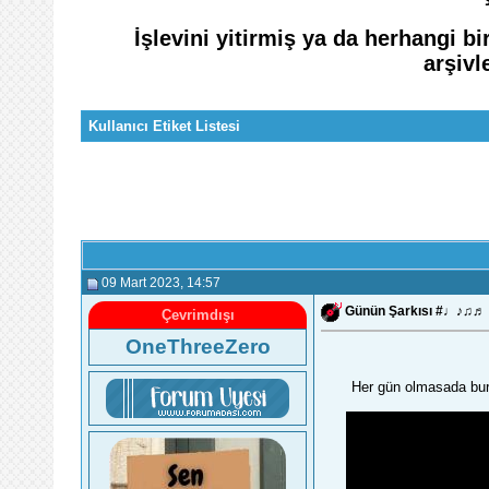
İşlevini yitirmiş ya da herhangi bi
arşivl
Kullanıcı Etiket Listesi
09 Mart 2023
, 14:57
Günün Şarkısı #♩♪♫♬
Çevrimdışı
OneThreeZero
Her gün olmasada bura