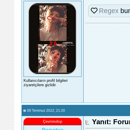
Regex
bun
Kullanıcıların profil bilgileri
ziyaretçilere gizlidir.
09 Temmuz 2022
, 21:20
Yanıt: For
Çevrimdışı
Papatya