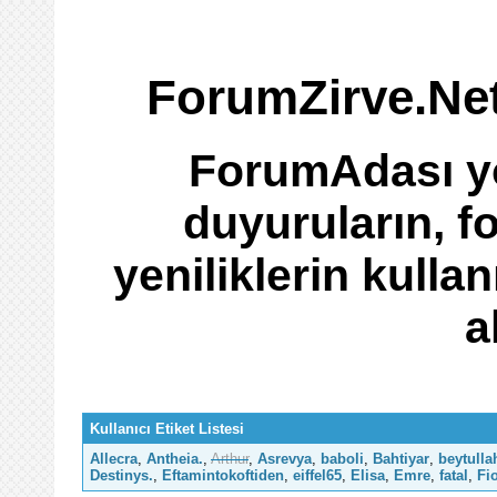
ForumZirve.Net
ForumAdası yö
duyuruların, f
yeniliklerin kullan
a
Kullanıcı Etiket Listesi
Allecra
,
Antheia.
,
Arthur
,
Asrevya
,
baboli
,
Bahtiyar
,
beytulla
Destinys.
,
Eftamintokoftiden
,
eiffel65
,
Elisa
,
Emre
,
fatal
,
Fi