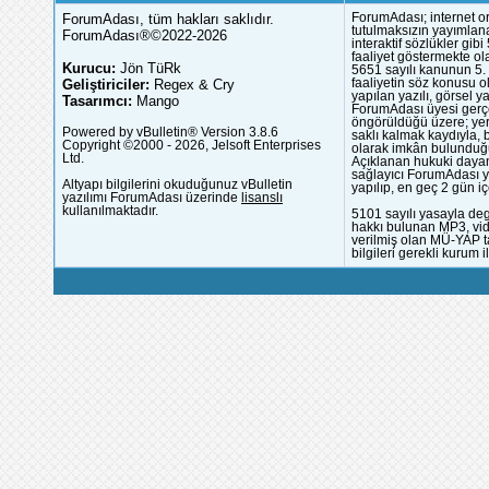
ForumAdası, tüm hakları saklıdır.
ForumAdası; internet or
tutulmaksızın yayımlana
ForumAdası®©2022-2026
interaktif sözlükler gi
faaliyet göstermekte ola
Kurucu:
Jön TüRk
5651 sayılı kanunun 5. 
Geliştiriciler:
Regex & Cry
faaliyetin söz konusu 
yapılan yazılı, görsel 
Tasarımcı:
Mango
ForumAdası üyesi gerçek
öngörüldüğü üzere; yer 
Powered by vBulletin® Version 3.8.6
saklı kalmak kaydıyla,
Copyright ©2000 - 2026, Jelsoft Enterprises
olarak imkân bulunduğu
Ltd.
Açıklanan hukuki dayan
sağlayıcı ForumAdası y
Altyapı bilgilerini okuduğunuz vBulletin
yapılıp, en geç 2 gün iç
yazılımı ForumAdası üzerinde
lisanslı
kullanılmaktadır.
5101 sayılı yasayla deg
hakkı bulunan MP3, vide
verilmiş olan MÜ-YAP ta
bilgileri gerekli kurum i