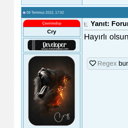
09 Temmuz 2022
, 17:02
Yanıt: For
Çevrimdışı
Cry
Hayırlı olsun
Regex
bun