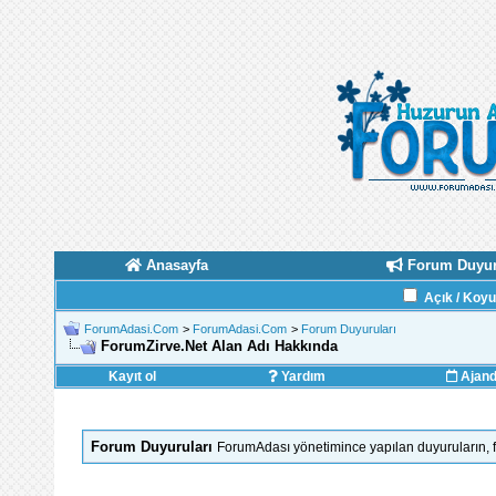
Anasayfa
Forum Duyur
Açık / Koy
ForumAdasi.Com
>
ForumAdasi.Com
>
Forum Duyuruları
ForumZirve.Net Alan Adı Hakkında
Kayıt ol
Yardım
Ajan
Forum Duyuruları
ForumAdası yönetimince yapılan duyuruların, for