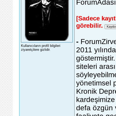
ForumAdası'n
[Sadece kayıtl
görebilir.
-
ForumZirve
Kullanıcıların profil bilgileri
2011 yılında
ziyaretçilere gizlidir.
göstermişti
siteleri aras
söyleyebilm
yönetimsel p
Kronik Depre
kardeşimize 
defa özgün ve