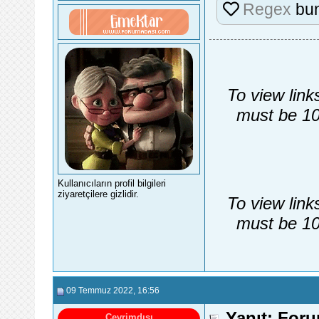
Regex
bun
To view link
must be 10
Kullanıcıların profil bilgileri
ziyaretçilere gizlidir.
To view link
must be 10
09 Temmuz 2022
, 16:56
Yanıt: For
Çevrimdışı