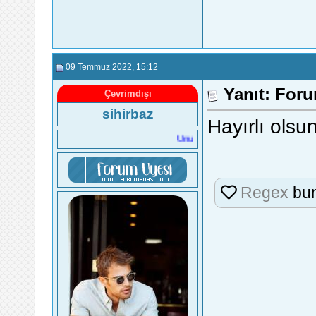
09 Temmuz 2022
, 15:12
Yanıt: For
Çevrimdışı
sihirbaz
Hayırlı olsu
Unutmak mı kolay, affetmek mi kolay?
Regex
bun