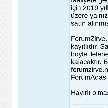
faaliyete g
için 2019 yı
üzere yalnız
satın alınmış
ForumZirve.N
kayıtlıdır. S
böyle ilele
kalacaktır. B
forumzirve.
ForumAdası'
Hayırlı olmas