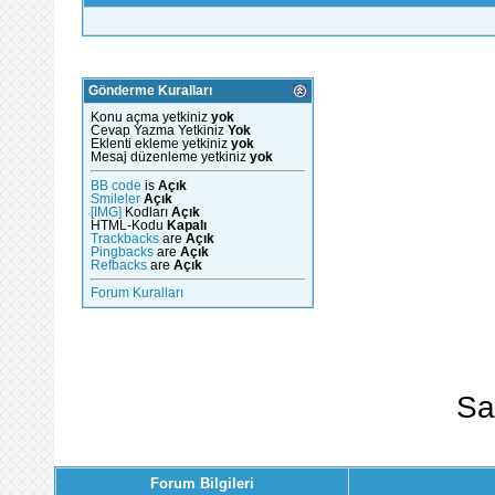
Gönderme Kuralları
Konu açma yetkiniz
yok
Cevap Yazma Yetkiniz
Yok
Eklenti ekleme yetkiniz
yok
Mesaj düzenleme yetkiniz
yok
BB code
is
Açık
Smileler
Açık
[IMG]
Kodları
Açık
HTML-Kodu
Kapalı
Trackbacks
are
Açık
Pingbacks
are
Açık
Refbacks
are
Açık
Forum Kuralları
Sa
Forum Bilgileri