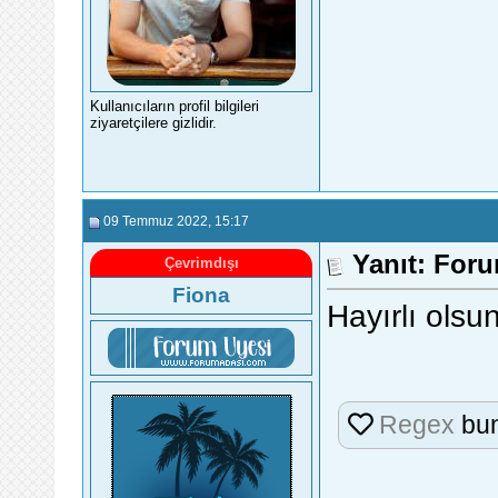
Kullanıcıların profil bilgileri
ziyaretçilere gizlidir.
09 Temmuz 2022
, 15:17
Yanıt: For
Çevrimdışı
Fiona
Hayırlı olsu
Regex
bun