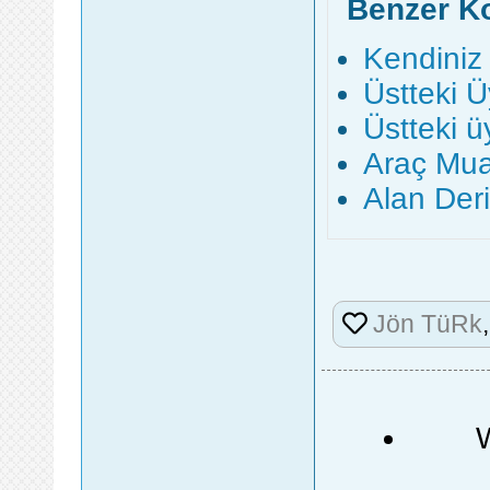
Benzer K
Kendiniz
Üstteki 
Üstteki 
Araç Mu
Alan Deri
Jön TüRk