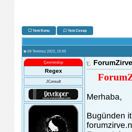
Yeni Konu
Yeni Cevap
09 Temmuz 2022
, 15:00
ForumZirve
Çevrimdışı
Regex
ForumZi
JConsult
Merhaba,
Bugünden iti
forumzirve.ne