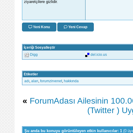
ziyaretçilere gizlidir.
Yeni Konu
Yeni Cevap
İçeriği Sosyalleştir
Digg
del.icio.us
Etiketler
adı
,
alan
,
forumzirvenet
,
hakkında
«
ForumAdası Ailesinin 100.0
(Twitter ) U
Şu anda bu konuyu görüntüleyen etkin kullanıcılar: 1
(0 üy