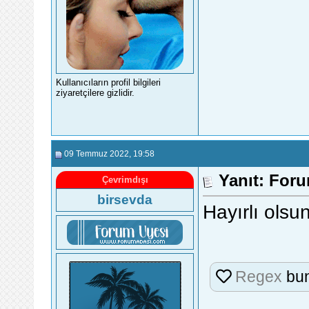
Kullanıcıların profil bilgileri
ziyaretçilere gizlidir.
09 Temmuz 2022
, 19:58
Yanıt: For
Çevrimdışı
birsevda
Hayırlı olsun
Regex
bun