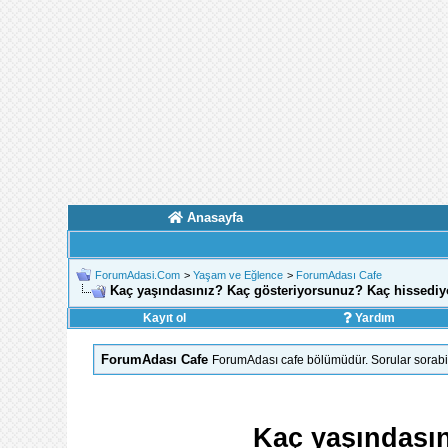
Anasayfa
ForumAdasi.Com
>
Yaşam ve Eğlence
>
ForumAdası Cafe
Kaç yaşındasınız? Kaç gösteriyorsunuz? Kaç hissedi
Kayıt ol
Yardım
ForumAdası Cafe
ForumAdası cafe bölümüdür. Sorular sorabilir
Kaç yaşındası