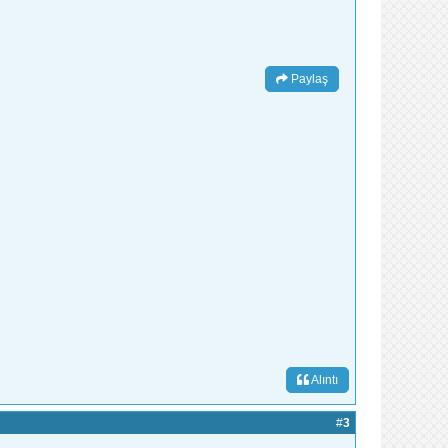
Paylaş
Alıntı
#
3