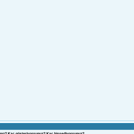
ınız? Kaç gösteriyorsunuz? Kaç hissediyorsunuz?