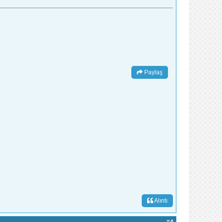
Paylaş
Alıntı