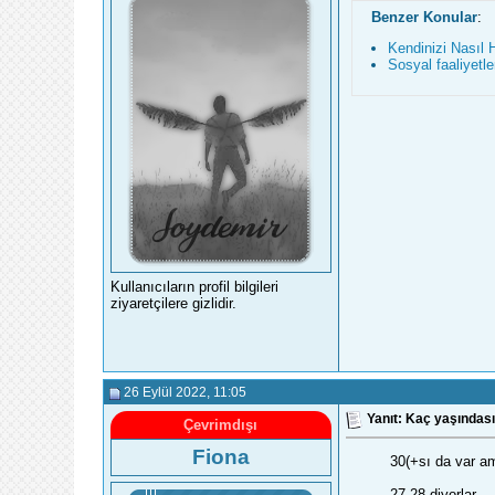
Benzer Konular
:
Kendinizi Nasıl 
Sosyal faaliyetl
Kullanıcıların profil bilgileri
ziyaretçilere gizlidir.
26 Eylül 2022
, 11:05
Yanıt: Kaç yaşındas
Çevrimdışı
Fiona
30(+sı da var a
27-28 diyorlar