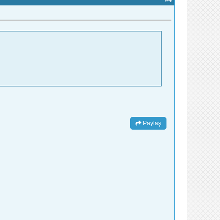
#
4
Paylaş