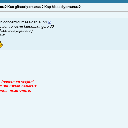
ınız? Kaç gösteriyorsunuz? Kaç hissediyorsunuz?
ın gönderdiği mesajdan alıntı
vlet ve resmi kurumlara göre 30.
llikle makyajsızken)
rum.
 inancın en seçkini,
 mutluluktan habersiz,
tında insan onuru,