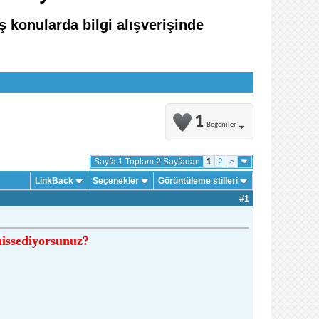
 konularda bilgi alışverişinde
1
Beğeniler
Sayfa 1 Toplam 2 Sayfadan
1
2
>
LinkBack
Seçenekler
Görüntüleme stilleri
#
1
hissediyorsunuz?