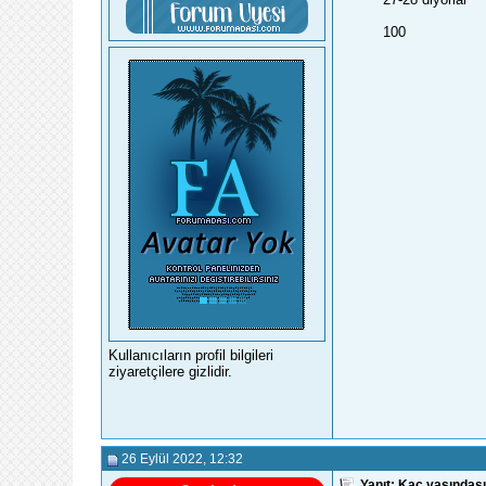
100
Kullanıcıların profil bilgileri
ziyaretçilere gizlidir.
26 Eylül 2022
, 12:32
Yanıt: Kaç yaşındas