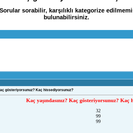
rular sorabilir, karşılıklı kategorize edilmemiş
bulunabilirsiniz.
Kaç gösteriyorsunuz? Kaç hissediyorsunuz?
Kaç yaşındasınız? Kaç gösteriyorsunuz? Kaç 
32
99
99