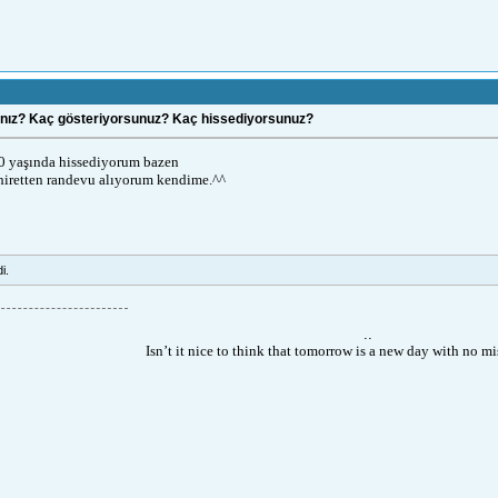
ınız? Kaç gösteriyorsunuz? Kaç hissediyorsunuz?
0 yaşında hissediyorum bazen
ahiretten randevu alıyorum kendime.^^
i.
..
Isn’t it nice to think that tomorrow is a new day with no mis