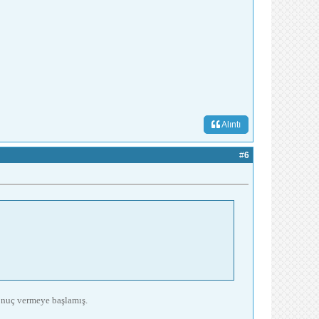
Alıntı
#
6
nuç vermeye başlamış.