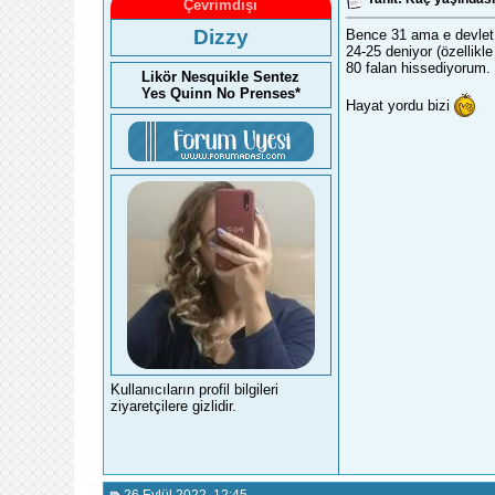
Çevrimdışı
Dizzy
Bence 31 ama e devlet 
24-25 deniyor (özellikl
80 falan hissediyorum.
Likör Nesquikle Sentez
Yes Quinn No Prenses*
Hayat yordu bizi
Kullanıcıların profil bilgileri
ziyaretçilere gizlidir.