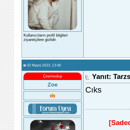
Kullanıcıların profil bilgileri
ziyaretçilere gizlidir.
02 Mayıs 2023
, 13:48
Yanıt: Tarz
Çevrimdışı
Zoe
Cıks
[Sadec