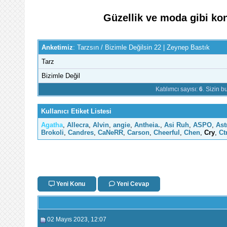
Güzellik ve moda gibi kon
Anketimiz
: Tarzsın / Bizimle Değilsin 22 | Zeynep Bastık
Tarz
Bizimle Değil
Katılımcı sayısı:
6
. Sizin 
Kullanıcı Etiket Listesi
Agatha
,
Allecra
,
Alvin
,
angie
,
Antheia.
,
Asi Ruh
,
ASPO
,
Ast
Brokoli
,
Candres
,
CaNeRR
,
Carson
,
Cheerful
,
Chen
,
Cry
,
Ct
Yeni Konu
Yeni Cevap
02 Mayıs 2023
, 12:07