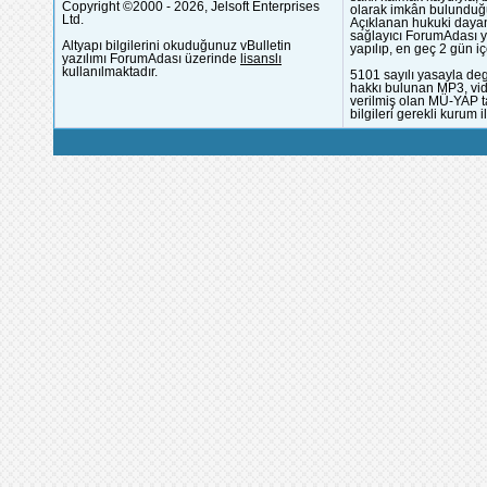
Copyright ©2000 - 2026, Jelsoft Enterprises
olarak imkân bulunduğu
Ltd.
Açıklanan hukuki dayan
sağlayıcı ForumAdası y
Altyapı bilgilerini okuduğunuz vBulletin
yapılıp, en geç 2 gün iç
yazılımı ForumAdası üzerinde
lisanslı
kullanılmaktadır.
5101 sayılı yasayla deg
hakkı bulunan MP3, vide
verilmiş olan MÜ-YAP ta
bilgileri gerekli kurum i