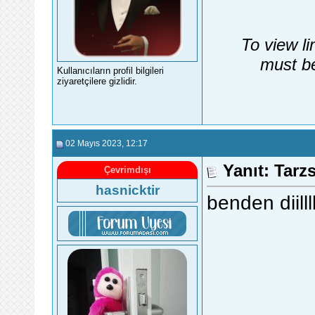
To view li
must be
Kullanıcıların profil bilgileri
ziyaretçilere gizlidir.
02 Mayıs 2023
, 12:17
Yanıt: Tarz
Çevrimdışı
hasnicktir
benden diilll