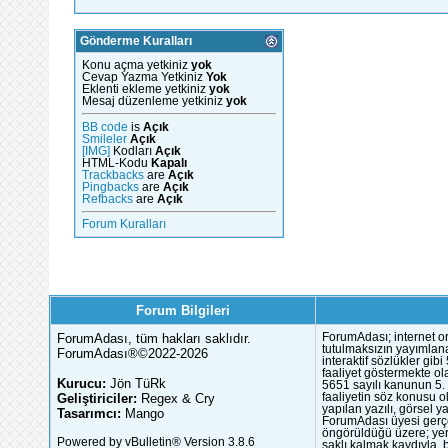
Gönderme Kuralları
Konu açma yetkiniz
yok
Cevap Yazma Yetkiniz
Yok
Eklenti ekleme yetkiniz
yok
Mesaj düzenleme yetkiniz
yok
BB code
is
Açık
Smileler
Açık
[IMG]
Kodları
Açık
HTML-Kodu
Kapalı
Trackbacks
are
Açık
Pingbacks
are
Açık
Refbacks
are
Açık
Forum Kuralları
Forum Bilgileri
ForumAdası, tüm hakları saklıdır.
ForumAdası; internet or
tutulmaksızın yayımlana
ForumAdası®©2022-2026
interaktif sözlükler gi
faaliyet göstermekte ola
Kurucu:
Jön TüRk
5651 sayılı kanunun 5. 
Geliştiriciler:
Regex & Cry
faaliyetin söz konusu 
yapılan yazılı, görsel 
Tasarımcı:
Mango
ForumAdası üyesi gerçek
öngörüldüğü üzere; yer 
Powered by vBulletin® Version 3.8.6
saklı kalmak kaydıyla,