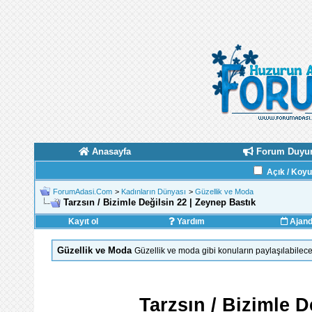
Anasayfa
Forum Duyur
Açık / Koy
ForumAdasi.Com
>
Kadınların Dünyası
>
Güzellik ve Moda
Tarzsın / Bizimle Değilsin 22 | Zeynep Bastık
Kayıt ol
Yardım
Ajan
Güzellik ve Moda
Güzellik ve moda gibi konuların paylaşılabilec
Tarzsın / Bizimle D