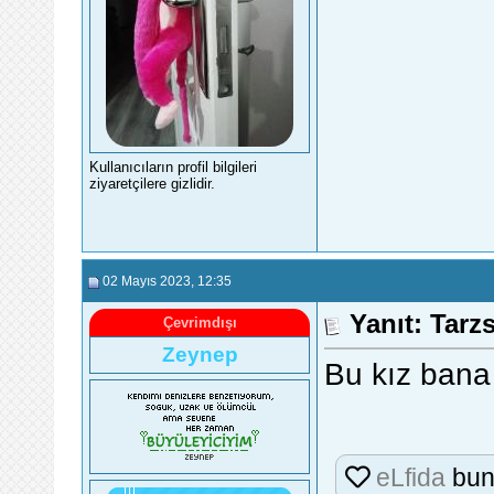
Kullanıcıların profil bilgileri
ziyaretçilere gizlidir.
02 Mayıs 2023
, 12:35
Yanıt: Tarz
Çevrimdışı
Zeynep
Bu kız bana i
eLfida
bun