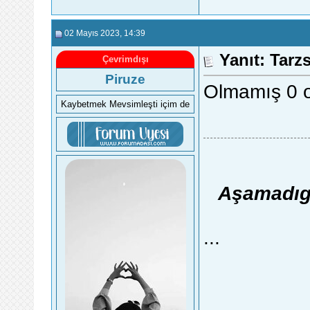
02 Mayıs 2023
, 14:39
Yanıt: Tarz
Çevrimdışı
Piruze
Olmamış 0 o
Kaybetmek Mevsimleşti içim de
Aşamadıg
...