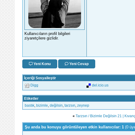
Kullanıcıların profil bilgileri
ziyaretçilere gizlidir.
Yeni Konu
Yeni Cevap
İçeriği Sosyalleştir
Digg
del.icio.us
Etiketler
bastık
,
bizimle
,
değilsin
,
tarzsın
,
zeynep
«
Tarzsın / Bizimle Değilsin 21 | Kıvanç
Şu anda bu konuyu görüntüleyen etkin kullanıcılar: 1
(0 üy