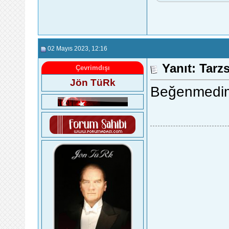
02 Mayıs 2023
, 12:16
Yanıt: Tarz
Çevrimdışı
Jön TüRk
Beğenmedi