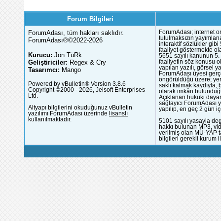
Forum Bilgileri
ForumAdası, tüm hakları saklıdır.
ForumAdası; internet or
tutulmaksızın yayımlana
ForumAdası®©2022-2026
interaktif sözlükler gi
faaliyet göstermekte ola
Kurucu:
Jön TüRk
5651 sayılı kanunun 5. 
Geliştiriciler:
Regex & Cry
faaliyetin söz konusu 
yapılan yazılı, görsel 
Tasarımcı:
Mango
ForumAdası üyesi gerçek
öngörüldüğü üzere; yer 
Powered by vBulletin® Version 3.8.6
saklı kalmak kaydıyla,
Copyright ©2000 - 2026, Jelsoft Enterprises
olarak imkân bulunduğu
Ltd.
Açıklanan hukuki dayan
sağlayıcı ForumAdası y
Altyapı bilgilerini okuduğunuz vBulletin
yapılıp, en geç 2 gün iç
yazılımı ForumAdası üzerinde
lisanslı
kullanılmaktadır.
5101 sayılı yasayla deg
hakkı bulunan MP3, vide
verilmiş olan MÜ-YAP ta
bilgileri gerekli kurum i