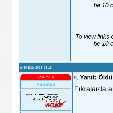
be 10 o
To view links 
be 10 o
30 Eylül 2023
, 23:18
Yanıt: Öldü 
Çevrimdışı
Papatya
Fıkralarda a