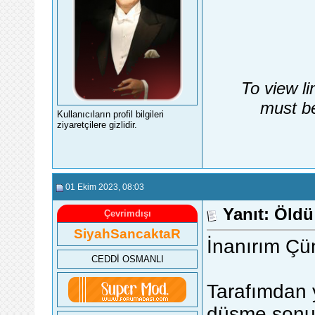
To view li
must be
Kullanıcıların profil bilgileri
ziyaretçilere gizlidir.
01 Ekim 2023
, 08:03
Yanıt: Öldü 
Çevrimdışı
SiyahSancaktaR
İnanırım Çü
CEDDİ OSMANLI
Tarafımdan 
düşme sonun