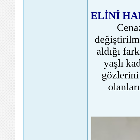
ELİNİ H
Cenaz
değiştiril
aldığı fark
yaşlı kad
gözlerini
olanları