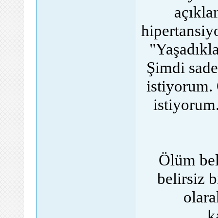
açıkla
hipertansiyo
"Yaşadıkl
Şimdi sade
istiyorum.
istiyorum.
Ölüm bel
belirsiz 
olar
k