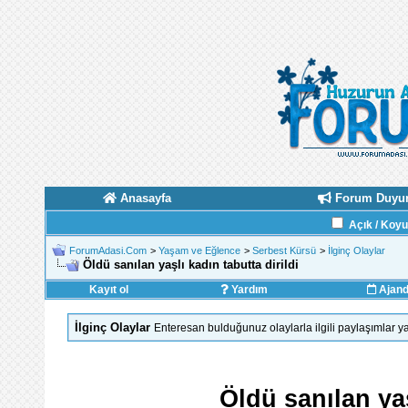
Anasayfa
Forum Duyur
Açık / Koy
ForumAdasi.Com
>
Yaşam ve Eğlence
>
Serbest Kürsü
>
İlginç Olaylar
Öldü sanılan yaşlı kadın tabutta dirildi
Kayıt ol
Yardım
Ajan
İlginç Olaylar
Enteresan bulduğunuz olaylarla ilgili paylaşımlar ya
Öldü sanılan yaş