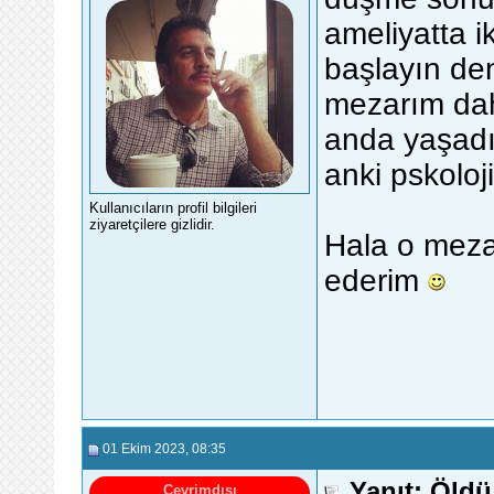
ameliyatta i
başlayın den
mezarım dahi
anda yaşadı
anki pskolojis
Kullanıcıların profil bilgileri
ziyaretçilere gizlidir.
Hala o meza
ederim
01 Ekim 2023
, 08:35
Yanıt: Öldü 
Çevrimdışı