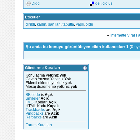
Digg
del.icio.us
Etiketler
dirildi
,
kadın
,
sanılan
,
tabutta
,
yaşlı
,
öldü
«
İnternette Viral F
Şu anda bu konuyu görüntüleyen etkin kullanıcılar: 1
(0 üy
Gönderme Kuralları
Konu açma yetkiniz
yok
Cevap Yazma Yetkiniz
Yok
Eklenti ekleme yetkiniz
yok
Mesaj düzenleme yetkiniz
yok
BB code
is
Açık
Smileler
Açık
[IMG]
Kodları
Açık
HTML-Kodu
Kapalı
Trackbacks
are
Açık
Pingbacks
are
Açık
Refbacks
are
Açık
Forum Kuralları