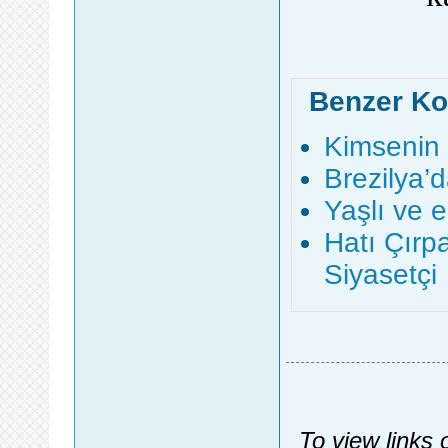
Benzer Ko
Kimsenin 
Brezilya’
Yaşlı ve en
Hatı Çırp
Siyasetçi
To view links 