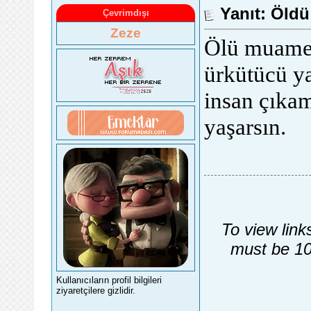
Yanıt: Öldü 
Çevrimdışı
Zeze
Ölü muamel
ürkütücü ya
insan çıka
yaşarsın.
To view link
must be 10
Kullanıcıların profil bilgileri
ziyaretçilere gizlidir.