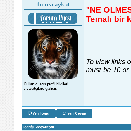
therealaykut
"NE ÖLMES
Temalı bir
To view links 
must be 10 or 
Kullanıcıların profil bilgileri
ziyaretçilere gizlidir.
Yeni Konu
Yeni Cevap
İçeriği Sosyalleştir