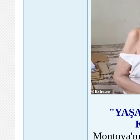
"YAŞA
Montoya'nın