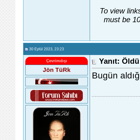
To view link
must be 10
30 Eylül 2023
, 23:23
Yanıt: Öldü 
Çevrimdışı
Jön TüRk
Bugün aldığı