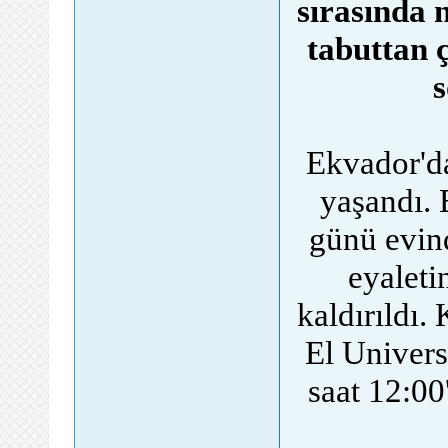
sırasında n
tabuttan 
Ekvador'da
yaşandı.
günü evind
eyaleti
kaldırıldı.
El Univers
saat 12:00