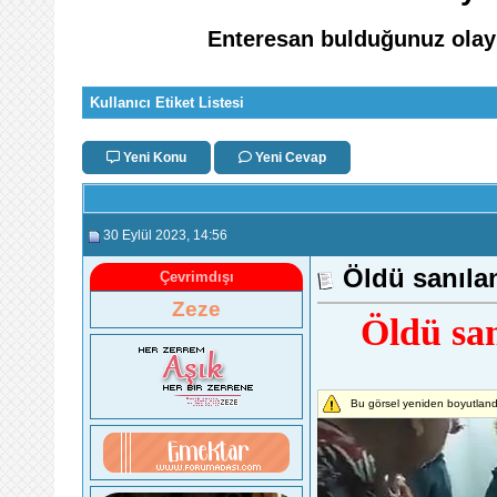
Enteresan bulduğunuz olaylar
Kullanıcı Etiket Listesi
Yeni Konu
Yeni Cevap
30 Eylül 2023
, 14:56
Öldü sanılan
Çevrimdışı
Zeze
Öldü san
Bu görsel yeniden boyutlandı