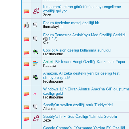
Instagram'a ekran görüntüsü almayı engelleme
özelliği geliyor
Zeze
Forum üyelerine mesaj özelliği hk.
therealaykut
Forum Temasına Açık/Koyu Mod Özelliği Getirildi
(
1
2
3
)
Cry
Copilot Vision özelliği kullanıma sunuldu!
Frostmourne
Anket:
Bir İnsanı Hangi Özelliği Karizmatik Yapar
Papatya
Amazon, AI zeka destekli yeni bir özelliği test
etmeye başladı!
Frostmourne
Windows 11'in Ekran Alıntısı Aracı'na GIF oluşturm
özelliği geldi
Frostmourne
Spotify’ın sevilen özelliği artık Türkiye’de!
Albatros
Spotify'a Hi-Fi Ses Özelliği Yakında Gelebilir
Zeze
Google Chrome'a, "Yazmama Yardım Et" Özelliği