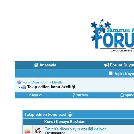
Anasayfa
Forum Duyur
Açık / Koy
ForumAdasi.Com
>
Etiketler
Takip edilen konu özelliği
Kayıt ol
Yardım
Ajan
Takip edilen konu özelliği
Konu / Konuyu Başlatan
Twitch'e dikey yayın özelliği geliyor
Frostmourne