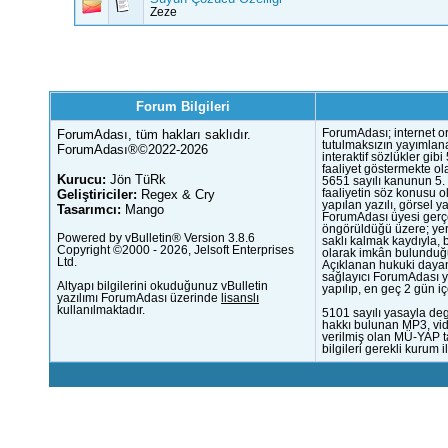
Zeze
Forum Bilgileri
ForumAdası, tüm hakları saklıdır.
ForumAdası; internet or
tutulmaksızın yayımlana
ForumAdası®©2022-2026
interaktif sözlükler gi
faaliyet göstermekte ola
Kurucu:
Jön TüRk
5651 sayılı kanunun 5. 
Geliştiriciler:
Regex & Cry
faaliyetin söz konusu 
yapılan yazılı, görsel 
Tasarımcı:
Mango
ForumAdası üyesi gerçek
öngörüldüğü üzere; yer 
Powered by vBulletin® Version 3.8.6
saklı kalmak kaydıyla,
Copyright ©2000 - 2026, Jelsoft Enterprises
olarak imkân bulunduğu
Ltd.
Açıklanan hukuki dayan
sağlayıcı ForumAdası y
Altyapı bilgilerini okuduğunuz vBulletin
yapılıp, en geç 2 gün iç
yazılımı ForumAdası üzerinde
lisanslı
kullanılmaktadır.
5101 sayılı yasayla deg
hakkı bulunan MP3, vide
verilmiş olan MÜ-YAP ta
bilgileri gerekli kurum i