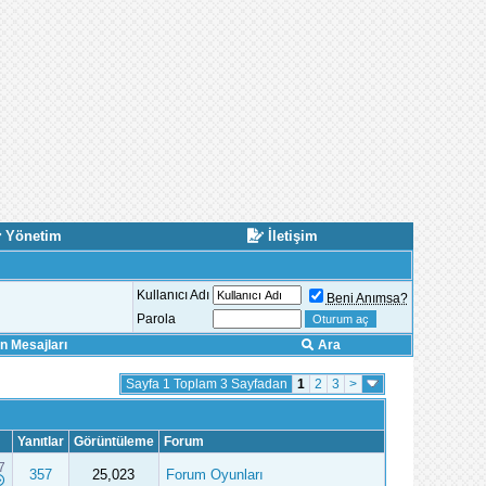
Yönetim
İletişim
Kullanıcı Adı
Beni Anımsa?
Parola
 Mesajları
Ara
Sayfa 1 Toplam 3 Sayfadan
1
2
3
>
Yanıtlar
Görüntüleme
Forum
7
357
25,023
Forum Oyunları