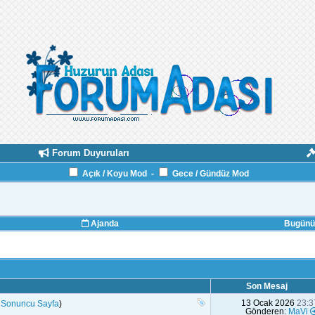
Forum Duyuruları
Açık / Koyu Mod
-
Gece / Gündüz Mod
Ajanda
Bugünün
Son Mesaj
13 Ocak 2026
23:3
.
Sonuncu Sayfa
)
Gönderen:
MaVi