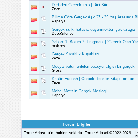
Dedikleri Gerçek imiş | Dini Şiir
Zeze
Bilime Göre Gerçek Aşk 27 - 35 Yaş Arasında Bi
Papatya
Gerçek şu ki hatasız düşünmekten çok uzağız
DeepSilence
Yabani 1. Bölüm 2. Fragmanı | ''Gerçek Olan Yan
mak res
Gerçek Sıcaklık Kuşakları
Zeze
Medya' bütün ünlüleri bozuyor algısı bir gerçek
Gress
Kristin Hannah | Gerçek Renkler Kitap Tanıtımı
Zeze
Mabel Matiz'in Gerçek Mesleği
Papatya
Forum Bilgileri
ForumAdası, tüm hakları saklıdır. ForumAdası®©2022-2026
F
b