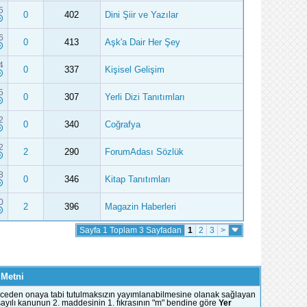
5
0
402
Dini Şiir ve Yazılar
6
0
413
Aşk'a Dair Her Şey
4
0
337
Kişisel Gelişim
5
0
307
Yerli Dizi Tanıtımları
2
0
340
Coğrafya
2
2
290
ForumAdası Sözlük
8
0
346
Kitap Tanıtımları
0
2
396
Magazin Haberleri
Sayfa 1 Toplam 3 Sayfadan
1
2
3
>
 Metni
e önceden onaya tabi tutulmaksızın yayımlanabilmesine olanak sağlayan
51 sayılı kanunun 2. maddesinin 1. fıkrasının "m" bendine göre
Yer