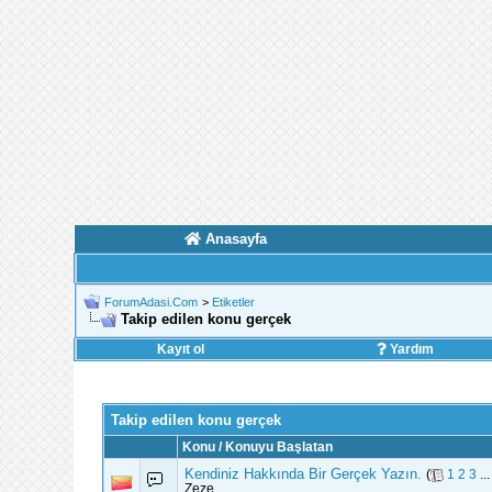
Anasayfa
ForumAdasi.Com
>
Etiketler
Takip edilen konu gerçek
Kayıt ol
Yardım
Takip edilen konu gerçek
Konu / Konuyu Başlatan
Kendiniz Hakkında Bir Gerçek Yazın.
(
1
2
3
..
Zeze