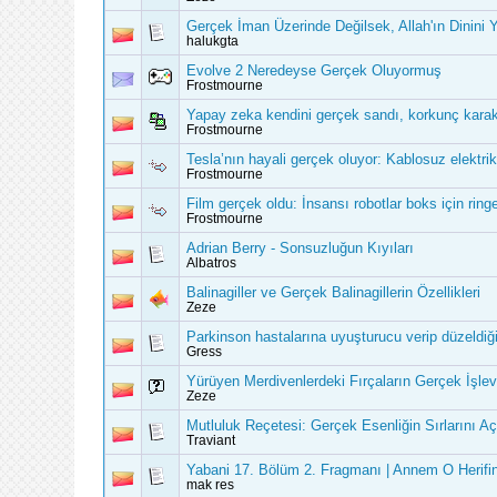
Gerçek İman Üzerinde Değilsek, Allah'ın Dinini
halukgta
Evolve 2 Neredeyse Gerçek Oluyormuş
Frostmourne
Yapay zeka kendini gerçek sandı, korkunç karakt
Frostmourne
Tesla’nın hayali gerçek oluyor: Kablosuz elektri
Frostmourne
Film gerçek oldu: İnsansı robotlar boks için ring
Frostmourne
Adrian Berry - Sonsuzluğun Kıyıları
Albatros
Balinagiller ve Gerçek Balinagillerin Özellikleri
Zeze
Parkinson hastalarına uyuşturucu verip düzeldiğ
Gress
Yürüyen Merdivenlerdeki Fırçaların Gerçek İşlev
Zeze
Mutluluk Reçetesi: Gerçek Esenliğin Sırlarını A
Traviant
Yabani 17. Bölüm 2. Fragmanı | Annem O Herif
mak res