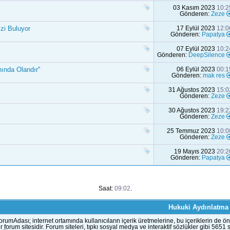
03 Kasım 2023
10:2
Gönderen:
Zeze
zi Buluyor
17 Eylül 2023
12:0
Gönderen:
Papatya
07 Eylül 2023
10:2
Gönderen:
DeepSilence
ında Olandır''
06 Eylül 2023
00:1
Gönderen:
mak res
31 Ağustos 2023
15:0
Gönderen:
Zeze
30 Ağustos 2023
19:2
Gönderen:
Zeze
25 Temmuz 2023
10:0
Gönderen:
Zeze
19 Mayıs 2023
20:2
Gönderen:
Papatya
Saat:
09:02
.
Hukuki Aydınlatma
orumAdası; internet ortamında kullanıcıların içerik üretmelerine, bu içeriklerin d
ir forum sitesidir. Forum siteleri, tıpkı sosyal medya ve interaktif sözlükler gibi 56