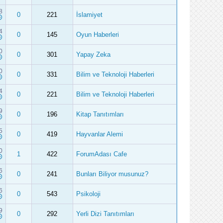
8
0
221
İslamiyet
4
0
145
Oyun Haberleri
0
0
301
Yapay Zeka
0
0
331
Bilim ve Teknoloji Haberleri
4
0
221
Bilim ve Teknoloji Haberleri
9
0
196
Kitap Tanıtımları
5
0
419
Hayvanlar Alemi
0
1
422
ForumAdası Cafe
6
0
241
Bunları Biliyor musunuz?
6
0
543
Psikoloji
9
0
292
Yerli Dizi Tanıtımları