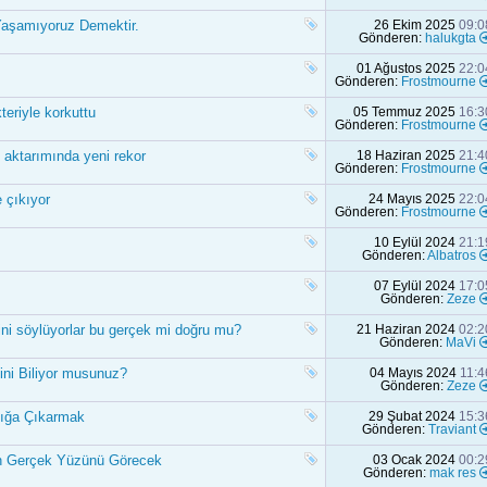
 Yaşamıyoruz Demektir.
26 Ekim 2025
09:0
Gönderen:
halukgta
01 Ağustos 2025
22:0
Gönderen:
Frostmourne
eriyle korkuttu
05 Temmuz 2025
16:3
Gönderen:
Frostmourne
k aktarımında yeni rekor
18 Haziran 2025
21:4
Gönderen:
Frostmourne
e çıkıyor
24 Mayıs 2025
22:0
Gönderen:
Frostmourne
10 Eylül 2024
21:1
Gönderen:
Albatros
07 Eylül 2024
17:0
Gönderen:
Zeze
ini söylüyorlar bu gerçek mi doğru mu?
21 Haziran 2024
02:2
Gönderen:
MaVi
ini Biliyor musunuz?
04 Mayıs 2024
11:4
Gönderen:
Zeze
çığa Çıkarmak
29 Şubat 2024
15:3
Gönderen:
Traviant
in Gerçek Yüzünü Görecek
03 Ocak 2024
00:2
Gönderen:
mak res