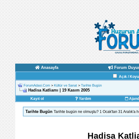
Anasayfa
Forum Duyur
Açık / Koy
ForumAdasi.Com
>
Kültür ve Sanat
>
Tarihte Bugün
Hadisa Katliamı | 19 Kasım 2005
Kayıt ol
Yardım
Ajan
Tarihte Bugün
Tarihte bugün ne olmuştu? 1 Ocak'tan 31 Aralık'a
Hadisa Katli