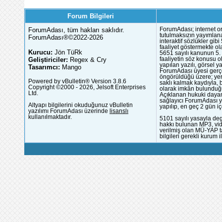
Forum Bilgileri
ForumAdası, tüm hakları saklıdır.
ForumAdası; internet or
tutulmaksızın yayımlana
ForumAdası®©2022-2026
interaktif sözlükler gi
faaliyet göstermekte ola
Kurucu:
Jön TüRk
5651 sayılı kanunun 5. 
Geliştiriciler:
Regex & Cry
faaliyetin söz konusu 
yapılan yazılı, görsel 
Tasarımcı:
Mango
ForumAdası üyesi gerçek
öngörüldüğü üzere; yer 
Powered by vBulletin® Version 3.8.6
saklı kalmak kaydıyla,
Copyright ©2000 - 2026, Jelsoft Enterprises
olarak imkân bulunduğu
Ltd.
Açıklanan hukuki dayan
sağlayıcı ForumAdası y
Altyapı bilgilerini okuduğunuz vBulletin
yapılıp, en geç 2 gün iç
yazılımı ForumAdası üzerinde
lisanslı
kullanılmaktadır.
5101 sayılı yasayla deg
hakkı bulunan MP3, vide
verilmiş olan MÜ-YAP ta
bilgileri gerekli kurum i