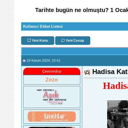
Tarihte bugün ne olmuştu? 1 Ocak
Kullanıcı Etiket Listesi
Yeni Konu
Yeni Cevap
19 Kasım 2024
, 10:41
Hadisa Kat
Çevrimdışı
Zeze
Hadis