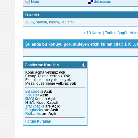
Digg
del.icio.us
Etiketler
2005
,
hadisa
,
kasım
,
katliamı
«
18 Kasım | Tarihte Bugün Nele
Şu anda bu konuyu görüntüleyen etkin kullanıcılar: 1
(0 üy
Gönderme Kuralları
Konu açma yetkiniz
yok
Cevap Yazma Yetkiniz
Yok
Eklenti ekleme yetkiniz
yok
Mesaj düzenleme yetkiniz
yok
BB code
is
Açık
Smileler
Açık
[IMG]
Kodları
Açık
HTML-Kodu
Kapalı
Trackbacks
are
Açık
Pingbacks
are
Açık
Refbacks
are
Açık
Forum Kuralları