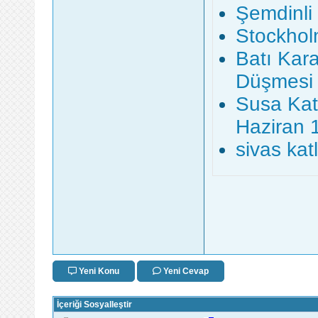
Şemdinli 
Stockhol
Batı Kar
Düşmesi 
Susa Katl
Haziran 
sivas kat
Yeni Konu
Yeni Cevap
İçeriği Sosyalleştir